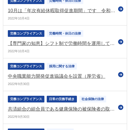
労務コンプライアンス
労働時間・休日の法律
10月は「年次有給休暇取得促進期間」です 令和4年度の実施に向けて改めて周知（厚労省）
2022年10月4日
労務コンプライアンス
労働時間・休日の法律
【専門家の知恵】シフト制で労働時間を運用している場合は要注意！労働トラブルを避けるために必要なこと
2022年10月4日
労務コンプライアンス
採用に関する法律
中央職業能力開発促進協議会を設置（厚労省）
2022年9月30日
労務コンプライアンス
日常の労務手続き
社会保険の法律
共済組合の組合員である健康保険の被保険者の取扱いの改正に伴う健保則等の改正について通達（厚労省）
2022年9月30日