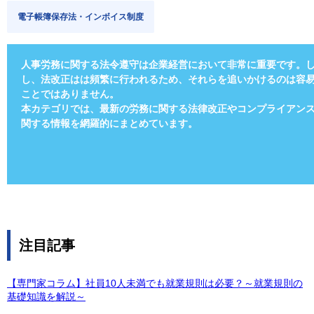
電子帳簿保存法・インボイス制度
人事労務に関する法令遵守は企業経営において非常に重要です。
し、法改正はは頻繁に行われるため、それらを追いかけるのは容
ことではありません。
本カテゴリでは、最新の労務に関する法律改正やコンプライ
アン
関する情報を網羅的にまとめています。
注目記事
【専門家コラム】社員10人未満でも就業規則は必要？～就業規則の
基礎知識を解説～