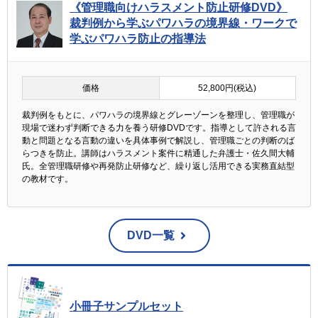
《管理職向けハラスメント防止研修DVD》
裁判例から学ぶパワハラの境界線・ワークで
学ぶパワハラ防止の指導法
価格
52,800円(税込)
裁判例をもとに、パワハラの境界線とグレーゾーンを整理し、管理職が
現場で迷わず判断できる力を養う研修DVDです。指導として許される言
動と問題となる言動の違いを具体事例で解説し、管理職ごとの判断のば
らつきを防止。講師はハラスメント案件に精通した弁護士・佐久間大輔
氏。全管理職研修や再発防止研修など、繰り返し活用できる実務直結型
の教材です。
DVD一覧
小冊子サンプルセット