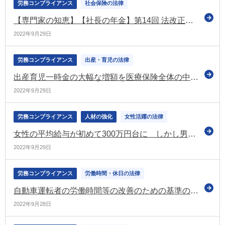
労務コンプライアンス
社会保険の法律
【専門家の知恵】【社長の年金】第14回 法改正で経営者の年金が倍増に!? 2022年4月改正の年金の繰下げ受給制度
2022年9月29日
労務コンプライアンス
出産・育児の法律
出産育児一時金の大幅な増額を医療保険全体の中で支え合う 全世代型社会保障構築会議において検討へ
2022年9月29日
労務コンプライアンス
人材の強化
女性活躍の法律
女性の平均給与が初めて300万円台に しかし男女格差は依然大きい（国税庁の調査）
2022年9月29日
労務コンプライアンス
労働時間・休日の法律
自動車運転者の労働時間等の改善のための基準の在り方について（専門委員会が労政審の労働条件分科会に報告）
2022年9月28日