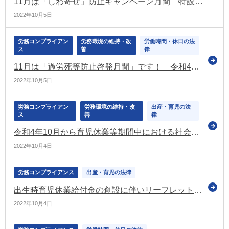
11月は「しわ寄せ」防止キャンペーン月間 特設サイトも更新
2022年10月5日
労務コンプライアン
労務環境の維持・改
労働時間・休日の法
ス
善
律
11月は「過労死等防止啓発月間」です！ 令和4年の月間でも「過重労働解消キャンペーン」を実施
2022年10月5日
労務コンプライアン
労務環境の維持・改
出産・育児の法
ス
善
律
令和4年10月から育児休業等期間中における社会保険料の免除要件を改正 今一度ご確認を
2022年10月4日
労務コンプライアンス
出産・育児の法律
出生時育児休業給付金の創設に伴いリーフレットを更新（厚労省）
2022年10月4日