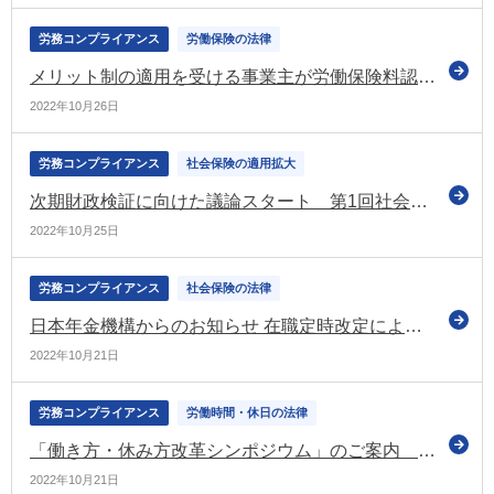
労務コンプライアンス
労働保険の法律
メリット制の適用を受ける事業主が労働保険料認定決定に不服を持つ場合の対応を検討（厚労省の検討会）
2022年10月26日
労務コンプライアンス
社会保険の適用拡大
次期財政検証に向けた議論スタート 第1回社会保障審議会年金部会を開催（厚労省）
2022年10月25日
労務コンプライアンス
社会保険の法律
日本年金機構からのお知らせ 在職定時改定による支給額変更通知書の送付などの情報を紹介
2022年10月21日
労務コンプライアンス
労働時間・休日の法律
「働き方・休み方改革シンポジウム」のご案内 参加費無料でオンラインでも参加可能（働き方・休み方改善ポータルサイト）
2022年10月21日