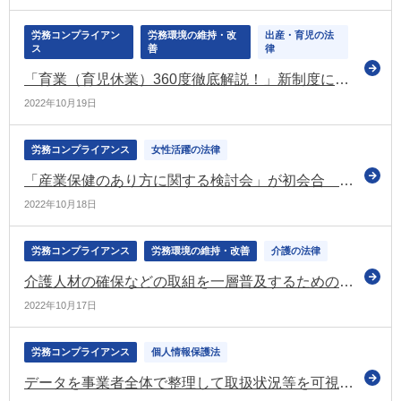
労務コンプライアン
労務環境の維持・改
出産・育児の法
ス
善
律
「育業（育児休業）360度徹底解説！」新制度に対応した解説動画を配信（東京労働局）
2022年10月19日
労務コンプライアンス
女性活躍の法律
「産業保健のあり方に関する検討会」が初会合 治療と仕事の両立支援・ストレスチェックなども重点課題に
2022年10月18日
労務コンプライアンス
労務環境の維持・改善
介護の法律
介護人材の確保などの取組を一層普及するための方策を検討（社保審の介護保険部会）
2022年10月17日
労務コンプライアンス
個人情報保護法
データを事業者全体で整理して取扱状況等を可視化（＝データマッピング） ツールキットを公表（個人情報保護委員会）