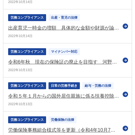
2022年10月14日
労務コンプライアンス
出産・育児の法律
出産育児一時金の増額 具体的な金額や財源が論点に（社保審の医療保険部会）
2022年10月14日
労務コンプライアンス
マイナンバー対応
令和6年秋 現在の保険証の廃止を目指す 河野デジタル大臣が発表
2022年10月13日
労務コンプライアンス
日常の労務手続き
給与・労務の法律
令和５年１月からの国外居住親族に係る扶養控除等Ｑ＆Ａを公表（国税庁）
2022年10月13日
労務コンプライアンス
労働保険の法律
労働保険事務組合様式等を更新（令和4年10月7日）（厚労省）