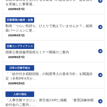
を実施した事業場…
2026年8月7日
労務環境の維持・改善
動画「つらい気持ち、ひとりで抱えていませんか？」縦画
面バージョンに更…
2026年8月7日
労務コンプライアンス
国家公務員倫理規程セミナー開催のご案内
2026年8月7日
日常の労務手続き
「「給付付き税額控除」の制度導入の基本方針」を閣議決
定（令和9年4月か…
2026年8月6日
人材の強化
「人事労務マガジン」厚労省のHPに掲載 「教育訓練休暇
給付金のご案内」…