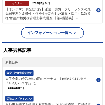
セミナー
2026年7月24日
【オンデマンド配信開始】派遣・請負・フリーランスの最
先端実務と多様性・包摂性を活かした募集・採用～D&I(多
様性包摂性)労務管理士養成講座 【第4講講義】～
インフォメーション一覧へ
人事労務記事
新着記事
賃金・評価制度の検討
大手企業の令和8年の夏のボーナス 前年比7.04％増で
「104万2,537円」に …
2026年8月7日
労務コンプライアンス
自動車運転者を使用する事業場への監督指導等 監督指導