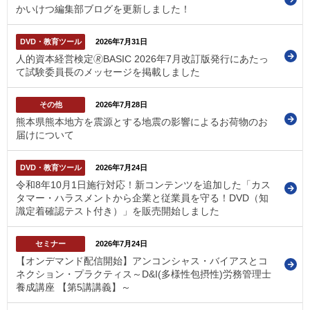
かいけつ編集部ブログを更新しました！
DVD・教育ツール
2026年7月31日
人的資本経営検定🄬BASIC 2026年7月改訂版発行にあたっ
て試験委員長のメッセージを掲載しました
その他
2026年7月28日
熊本県熊本地方を震源とする地震の影響によるお荷物のお
届けについて
DVD・教育ツール
2026年7月24日
令和8年10月1日施行対応！新コンテンツを追加した「カス
タマー・ハラスメントから企業と従業員を守る！DVD（知
識定着確認テスト付き）」を販売開始しました
セミナー
2026年7月24日
【オンデマンド配信開始】アンコンシャス・バイアスとコ
ネクション・プラクティス～D&I(多様性包摂性)労務管理士
養成講座 【第5講講義】～