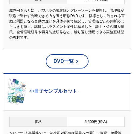
裁判例をもとに、パワハラの境界線とグレーゾーンを整理し、管理職が
現場で迷わず判断できる力を養う研修DVDです。指導として許される言
動と問題となる言動の違いを具体事例で解説し、管理職ごとの判断のば
らつきを防止。講師はハラスメント案件に精通した弁護士・佐久間大輔
氏。全管理職研修や再発防止研修など、繰り返し活用できる実務直結型
の教材です。
DVD一覧
小冊子サンプルセット
価格
5,500円(税込)
かいけつ!人事労務では、法改正対応や従業員への周知、教育・啓蒙等