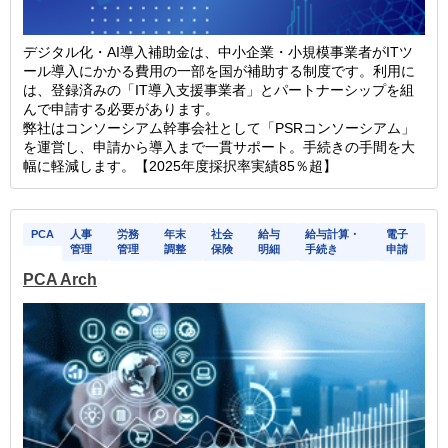
デジタル化・AI導入補助金は、中小企業・小規模事業者がITツ
ール導入にかかる費用の一部を国が補助する制度です。利用に
は、登録済みの「IT導入支援事業者」とパートナーシップを組
んで申請する必要があります。
弊社はコンソーシアム幹事会社として「PSRコンソーシアム」
を運営し、申請から導入まで一貫サポート。手続きの手間を大
幅に軽減します。【2025年度採択率実績85％超】
PCA
人事
労務
年末
社会
給与
給与計算・
電子
管理
管理
調整
保険
明細
手続き
申請
PCA Arch