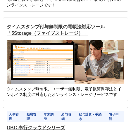
ンラインストレージです！
タイムスタンプ付与無制限の電帳法対応ツール
「5Storage（ファイブストレージ）」
タイムスタンプ無制限、ユーザー無制限、電子帳簿保存法とイ
ンボイス制度に対応したオンラインストレージサービスです
人事管
勤怠管
年末調
給与明
給与計算・手続
電子申
理
理
整
細
き
請
OBC 奉行クラウドシリーズ