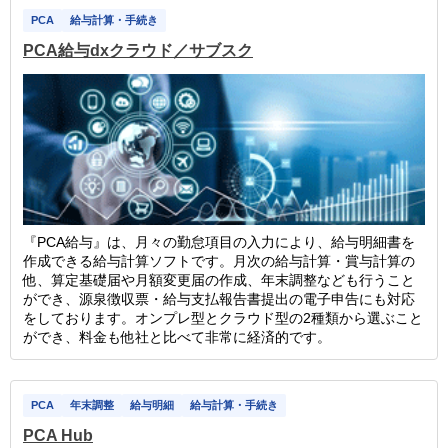
PCA
給与計算・手続き
PCA給与dxクラウド／サブスク
『PCA給与』は、月々の勤怠項目の入力により、給与明細書を
作成できる給与計算ソフトです。月次の給与計算・賞与計算の
他、算定基礎届や月額変更届の作成、年末調整なども行うこと
ができ、源泉徴収票・給与支払報告書提出の電子申告にも対応
をしております。オンプレ型とクラウド型の2種類から選ぶこと
ができ、料金も他社と比べて非常に経済的です。
PCA
年末調整
給与明細
給与計算・手続き
PCA Hub