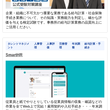
企業・組織に不可欠かつ重要な業務である給与計算・社会保険
手続き業務について、その知識・実務能力を判定し、確かな評
価を与える検定試験です。事務所の給与計算業務の品質向上に
ご活用ください。
タレントマネジメ
人事管
人事評
労務管
年末調
給与計算・手
ント
理
価
理
整
続き
SmartHR
従業員と紙でやりとりしている従業員情報の収集・確認などの
作業を全てWeb上で完結！雇用契約や入社手続き・・・年末調