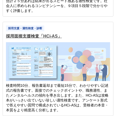
合計２５分あれば結果が出るスピード感ある適性検査です。社
会人に求められるコンピテンシーを、９項目５段階で分かりや
すく評価します。
採用支援・適性検査・診断
採用面接支援検査「HCi-AS」
検査時間10分、報告書返却まで最短15分で、わかりやすい記述
式の報告書です。面接でのチェックポイントや、職務適性、ま
たメンタルヘルスの傾向を導き出します。また、HCi-ASは攻略
本がいっさい出ていない珍しい適性検査です。アンケート形式
で答えやすい質問で構成されているHCi-ASは、受検者の本音・
本質をより精度高く分析します。