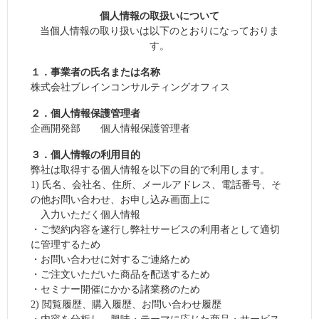
承を得ることなくこの会員規約を変更することがある。
個人情報の取扱いについて
この場合、「かいけつＪサービス」の利用条件は、変更
当個人情報の取り扱いは以下のとおりになっておりま
後の会員規約による。
す。
２．変更後の会員規約は、ブレインが別途定める場合を
除いて、本サイトで告知した時点より効力を生じるもの
１．事業者の氏名または名称
とする。
株式会社ブレインコンサルティングオフィス
第４条（ブレインからの通知）
２．個人情報保護管理者
１．ブレインは、本サイト上の表示、その他ブレインが
企画開発部 個人情報保護管理者
適当と判断する方法により、会員に対し随時必要な事項
３．個人情報の利用目的
を通知する。
弊社は取得する個人情報を以下の目的で利用します。
２．前項の通知は、ブレインが当該通知の内容を本サイ
1) 氏名、会社名、住所、メールアドレス、電話番号、そ
ト上に表示した時点より効力を発するものとする。
の他お問い合わせ、お申し込み画面上に
第２章 会 員
入力いただく個人情報
・ご契約内容を遂行し弊社サービスの利用者として適切
第５条（会員登録）
に管理するため
１．「かいけつＪサービス」の利用を希望する者は、ブ
・お問い合わせに対するご連絡ため
レイン所定の方法により、会員登録を行うものとする。
・ご注文いただいた商品を配送するため
会員登録時の情報登録は、必ず正確かつ最新の情報で行
・セミナー開催にかかる諸業務のため
うものとする。
2) 閲覧履歴、購入履歴、お問い合わせ履歴
２．会員登録をした者は、会員登録の手続きを行った時