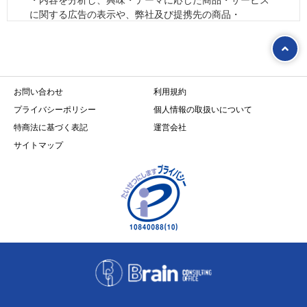
・内容を分析し、興味・テーマに応じた商品・サービス
点で、この会員規約の内容に対する承諾を行ったものと
に関する広告の表示や、弊社及び提携先の商品・
みなす。
サービスのご案内のため
・サービス改善等のため
第６条（かいけつＪサービスの利用の開始）
会員登録を希望する者は、会員登録の手続きをし、ブレ
４．個人情報の第三者提供について
インからの会員登録承認のメールを受信した時から、
本人の同意がある場合又は法令に基づく場合を除き、取
お問い合わせ
「かいけつＪサービス」の利用を開始することができ
利用規約
得した個人情報を第三者に提供することはありません。
る。
プライバシーポリシー
個人情報の取扱いについて
５．個人情報の取扱いの委託について
特商法に基づく表記
運営会社
第７条（会員登録承認の取消）
上記の収集目的の達成の範囲内で、個人情報の取扱いを
サイトマップ
ブレインは、会員が以下のいずれかに該当することがわ
委託することがあります。委託先にあたっては、弊社の
かった場合、その者の会員登録承認を取り消すことがあ
基準に基づいて個人情報の適切な管理を行っている事業
る。
者を選択し、同事業者を監督するとともに、非開示契約
（１）申込者が実在しないこと。
を締結することにより必要な個人情報の安全性を確保し
（２）申込の時点で、会員規約の違反等により入会申込
ます。
の不承諾を過去に受けたことがあること。
（３）申込の際の登録情報に、虚偽の記載、誤記又は遺
６．開示対象個人情報の開示等および問い合わせ窓口に
漏があったこと。
ついて
（４）申込をした時点で「かいけつＪサービス」、およ
ご本人からの求めにより、弊社が保有する開示対象個人
びその他ブレインが提供するサービスに対する料金の支
情報の利用目的の通知・開示・内容の訂正・追加または
払を怠っていること、又は過去に支払を怠ったことがあ
削除・利用の停止・消去および第三者への提供の停止
ること。
（「開示等」といいます。）に応じます。