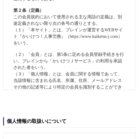
第２条（定義）
この会員規約において使用される主な用語の定義は、別
途定義されない限り次の各号の通りとする。
（１）「本サイト」とは、ブレインが運営するWEBサイ
ト『かいけつ！人事労務』（https://www.kaiketsu-j.com）
をいう。
（２）「会員」とは、第5条に定める会員登録手続きを行
い、ブレインから「かいけつＪサービス」の利用を承認
された者をいう。
（３）「個人情報」とは、会員に関する情報であって、
当該情報に含まれる氏名、所属、住所、メールアドレス
その他の記述等により特定の会員を識別することができ
るもの（他の情報と容易に照合することができ、それに
より特定の会員を識別することができるものを含む）を
いう。
個人情報の取扱いについて
第３条（規約の変更）
１．ブレインは、第３1条（個人情報）を除き、会員の了