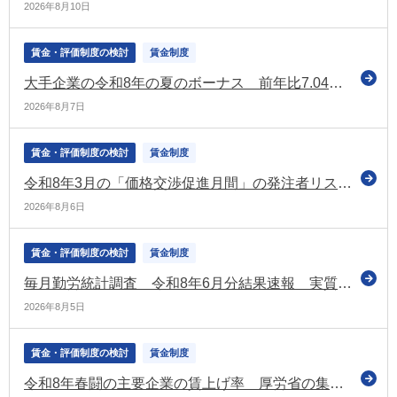
2026年8月10日
賃金・評価制度の検討
賃金制度
大手企業の令和8年の夏のボーナス 前年比7.04％増で「104万2,537円」に 過去最高の水準（経団連の最終集計）
2026年8月7日
賃金・評価制度の検討
賃金制度
令和8年3月の「価格交渉促進月間」の発注者リストを公表（中小企業庁）
2026年8月6日
賃金・評価制度の検討
賃金制度
毎月勤労統計調査 令和8年6月分結果速報 実質賃金1.6％増 6か月連続プラス
2026年8月5日
賃金・評価制度の検討
賃金制度
令和8年春闘の主要企業の賃上げ率 厚労省の集計では「5.18％」 昨年の水準を下回るも3年連続で5％台（厚労省）