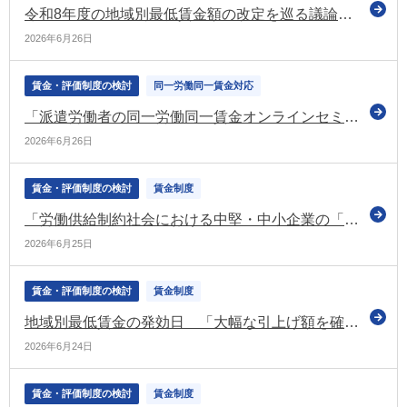
令和8年度の地域別最低賃金額の改定を巡る議論がスタート（中央最低賃金審議会など）
2026年6月26日
賃金・評価制度の検討
同一労働同一賃金対応
「派遣労働者の同一労働同一賃金オンラインセミナー ～労使協定作成実務～」を令和8年7月下旬に開催（東京労働局）
2026年6月26日
賃金・評価制度の検討
賃金制度
「労働供給制約社会における中堅・中小企業の「稼ぐ力」強化戦略」を公表（経産省）
2026年6月25日
賃金・評価制度の検討
賃金制度
地域別最低賃金の発効日 「大幅な引上げ額を確保するための過度な交渉材料とするべきではない」（中央最低賃金審議会）
2026年6月24日
賃金・評価制度の検討
賃金制度