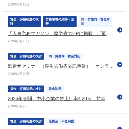
2026年7月16日
賃金・評価制度の検
労務環境の維持・改
同一労働同一賃金対
討
善
応
「人事労務マガジン」厚労省のHPに掲載 「同一労働同一賃金に関する改正省令・告示が公布されました」などの情報を掲載
2026年7月15日
賃金・評価制度の検討
同一労働同一賃金対応
派遣元セミナー（厚生労働省委託事業） オンライン等で実施 参加無料（厚労省）
2026年7月10日
賃金・評価制度の検討
賃金制度
2026年春闘 中小企業の賃上げ率4.20％ 前年から低下 大手企業との差も拡大（経団連の第1回集計）
2026年7月9日
賃金・評価制度の検討
退職金・年金制度