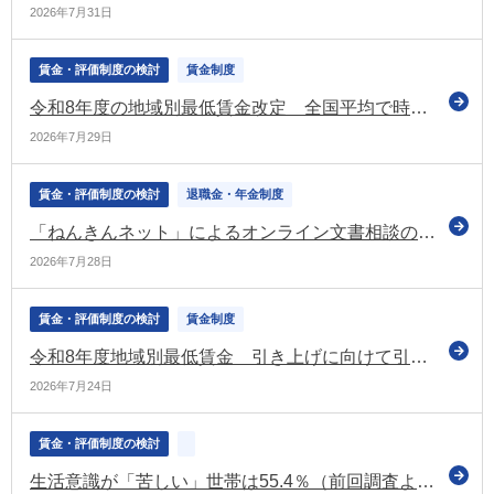
2026年7月31日
賃金・評価制度の検討
賃金制度
令和8年度の地域別最低賃金改定 全国平均で時給1,176円となる目安を決定 上昇額は55円（昨年度を下回る）
2026年7月29日
賃金・評価制度の検討
退職金・年金制度
「ねんきんネット」によるオンライン文書相談の対象者を拡大（日本年金機構）
2026年7月28日
賃金・評価制度の検討
賃金制度
令和8年度地域別最低賃金 引き上げに向けて引き続き議論（第4回目の中央最低賃金審議会（小委員会）を開催）
2026年7月24日
賃金・評価制度の検討
生活意識が「苦しい」世帯は55.4％（前回調査より上昇）（令和7年国民生活基礎調査）