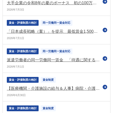
大手企業の令和8年の夏のボーナス 初の100万円超えで過去最高（経団連調査［第1回集計］）
2026年7月3日
賃金・評価制度の検討
同一労働同一賃金対応
「日本成長戦略（案）」を提示 最低賃金1,500円の目標は「遅くとも2030年代前半早期に達成する」と明記（日本成長戦略会議）
2026年7月1日
賃金・評価制度の検討
同一労働同一賃金対応
派遣労働者の同一労働同一賃金 「待遇に関する情報提供の例」「適正な派遣就業の確保等に関するQ＆A」などを公表（厚労省）
2026年7月1日
賃金・評価制度の検討
賃金制度
【医療機関・介護施設の給与＆人事】病院・介護施設の賃金制度改革実践ガイド
2026年6月30日
賃金・評価制度の検討
賃金制度