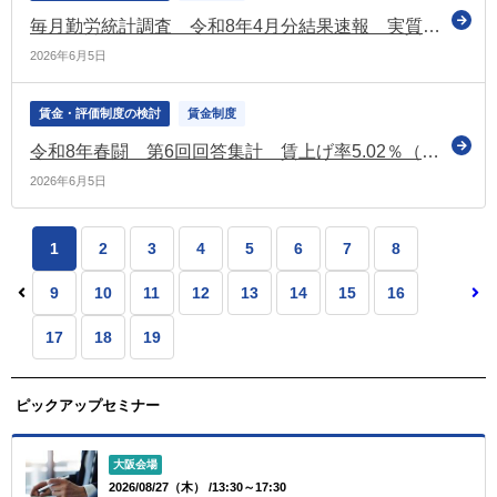
毎月勤労統計調査 令和8年4月分結果速報 実質賃金1.9％増 4か月連続プラス
2026年6月5日
賃金・評価制度の検討
賃金制度
令和8年春闘 第6回回答集計 賃上げ率5.02％（昨年同時期比0.24ポイント減） 中小では4.70％（昨年同時期と同水準）（連合）
2026年6月5日
1
2
3
4
5
6
7
8
9
10
11
12
13
14
15
16
17
18
19
ピックアップセミナー
大阪会場
2026/08/27（木） /13:30～17:30