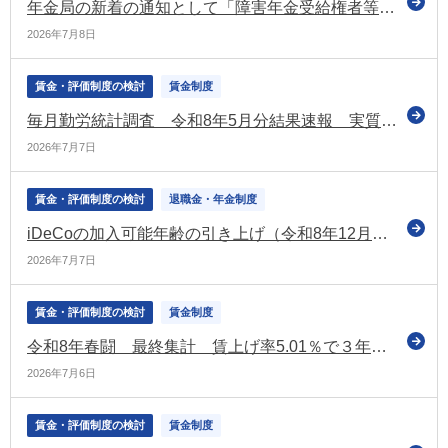
年金局の新着の通知として「障害年金受給権者等に係る障害状態確認届の取扱いについて」を公表（厚労省）
2026年7月8日
賃金・評価制度の検討
賃金制度
毎月勤労統計調査 令和8年5月分結果速報 実質賃金1.4％増 5か月連続プラス
2026年7月7日
賃金・評価制度の検討
退職金・年金制度
iDeCoの加入可能年齢の引き上げ（令和8年12月～） 関係省令などの公布について通達を発出（厚労省）
2026年7月7日
賃金・評価制度の検討
賃金制度
令和8年春闘 最終集計 賃上げ率5.01％で３年連続5％台を達成 中小は4.69％で昨年同時期を上回る（連合）
2026年7月6日
賃金・評価制度の検討
賃金制度