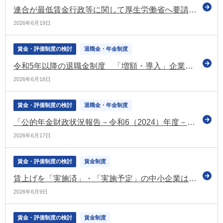
連合が最低賃金行政等に関して厚生労働省へ要請 中期的に大幅な水準引き上げを など
2026年6月19日
賃金・評価制度の検討
退職金・年金制度
令和5年以降の退職金制度 「増額・導入」企業が7.8％ 「減額・廃止」企業は月給などへ（東京商工リサーチの調査）
2026年6月18日
賃金・評価制度の検討
退職金・年金制度
「公的年金財政状況報告－令和6（2024）年度－」を公表（社保審の年金数理部会）
2026年6月17日
賃金・評価制度の検討
賃金制度
賃上げを「実施済」・「実施予定」の中小企業は7割超え（令和8年度の日商の調査）
2026年6月9日
賃金・評価制度の検討
賃金制度