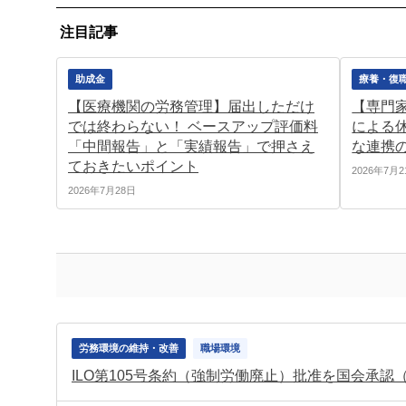
注目記事
助成金
療養・復
【医療機関の労務管理】届出しただけ
【専門
では終わらない！ ベースアップ評価料
による
「中間報告」と「実績報告」で押さえ
な連携
ておきたいポイント
2026年7月
2026年7月28日
労務環境の維持・改善
職場環境
ILO第105号条約（強制労働廃止）批准を国会承認