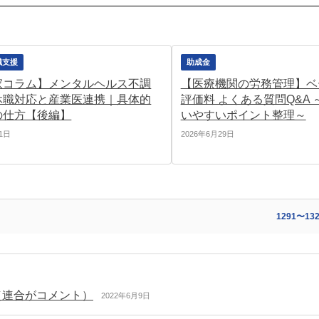
職支援
助成金
家コラム】メンタルヘルス不調
【医療機関の労務管理】ベ
休職対応と産業医連携｜具体的
評価料 よくある質問Q&A
の仕方【後編】
いやすいポイント整理～
21日
2026年6月29日
1291〜13
（連合がコメント）
2022年6月9日