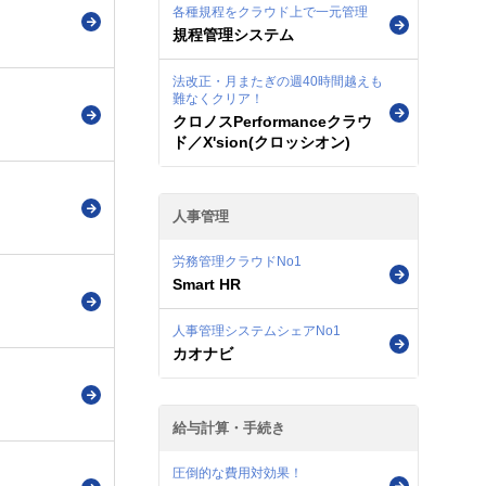
各種規程をクラウド上で一元管理
規程管理システム
法改正・月またぎの週40時間越えも
難なくクリア！
クロノスPerformanceクラウ
ド／X'sion(クロッシオン)
人事管理
労務管理クラウドNo1
Smart HR
人事管理システムシェアNo1
カオナビ
給与計算・手続き
圧倒的な費用対効果！