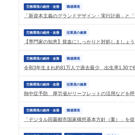
労務環境の維持・改善
職場環境
「新資本主義のグランドデザイン・実行計画」と「骨
労務環境の維持・改善
従業員の健康
【専門家の知恵】貧血にしっかりと対処しましょう
労務環境の維持・改善
職場環境
令和3年生まれ約81万人で過去最少 出生率1.30で
労務環境の維持・改善
従業員の健康
熱中症予防 厚労省がリーフレットの活用などを呼
労務環境の維持・改善
職場環境
「デジタル田園都市国家構想基本方針（案）」を提