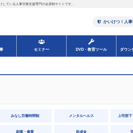
けしている人事労務支援専門の会員制サイトです。
かいけつ！人事
事
セミナー
DVD・教育ツール
ダウ
みなし労働時間制
メンタルヘルス
上司部下
副業・兼業
助成金