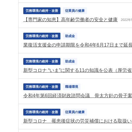
労務環境の維持・改善
従業員の健康
【専門家の知恵】高年齢労働者の安全と健康
2022年
労務環境の維持・改善
助成金
業復活支援金の申請期限を令和4年6月17日まで延
労務環境の維持・改善
助成金
新型コロナ “いま”に関する11の知識を公表（厚労
労務環境の維持・改善
職場環境
令和4年第6回経済財政諮問会議 骨太方針の骨子
労務環境の維持・改善
従業員の健康
新型コロナ 罹患後症状の労災補償における取扱い