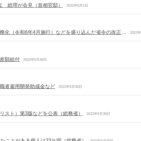
立 総理が会見（首相官邸）
2022年6月1日
化学物質管理者・保護具着用管理責任者の選任の義務化（令和6年4月施行）などを盛り込んだ省令の改正を官報に公布
2022
差額給付
2022年5月30日
職者雇用開発助成金など
2022年5月30日
リスト）第3版などを公表（総務省）
2022年5月30日
たことがある個人は23％弱（総務省）
2022年5月30日