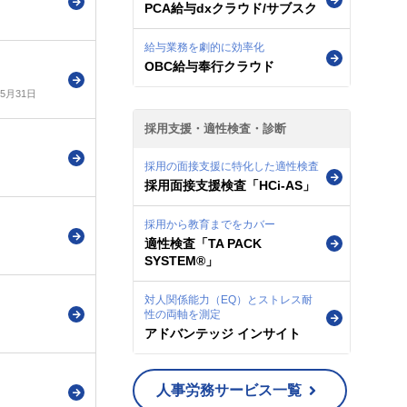
PCA給与dxクラウド/サブスク
給与業務を劇的に効率化
OBC給与奉行クラウド
年5月31日
採用支援・適性検査・診断
採用の面接支援に特化した適性検査
採用面接支援検査「HCi-AS」
採用から教育までをカバー
適性検査「TA PACK
SYSTEM®」
対人関係能力（EQ）とストレス耐
性の両軸を測定
アドバンテッジ インサイト
人事労務サービス一覧