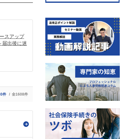
ースアップ
 ～届出後に迷
20件
全1608件