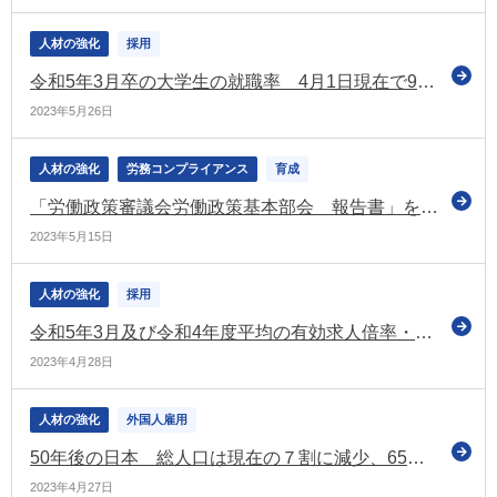
人材の強化
採用
令和5年3月卒の大学生の就職率 4月1日現在で97.3％ 3年ぶりに前年より上昇（厚労省）
2023年5月26日
人材の強化
労務コンプライアンス
育成
「労働政策審議会労働政策基本部会 報告書」を公表 労使で課題の共有を
2023年5月15日
人材の強化
採用
令和5年3月及び令和4年度平均の有効求人倍率・完全失業率を公表
2023年4月28日
人材の強化
外国人雇用
50年後の日本 総人口は現在の７割に減少、65歳以上人口の割合は約4割に（日本の将来推計人口・令和5年推計）
2023年4月27日