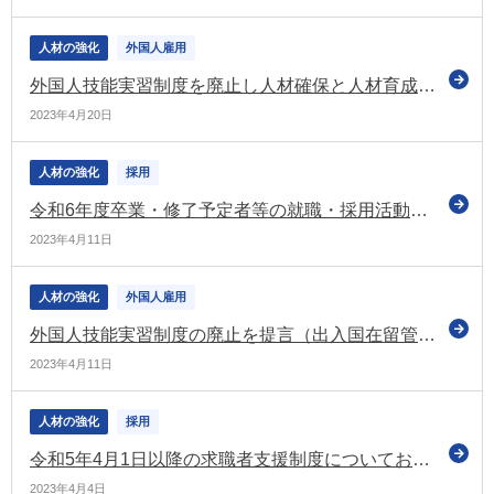
人材の強化
外国人雇用
外国人技能実習制度を廃止し人材確保と人材育成を目的とする新たな制度の創設を検討（出入国在留管理庁の有識者会議）
2023年4月20日
人材の強化
採用
令和6年度卒業・修了予定者等の就職・採用活動に関する要請 専門人材の新ルールやオワハラ防止の徹底を盛り込む（経団連）
2023年4月11日
人材の強化
外国人雇用
外国人技能実習制度の廃止を提言（出入国在留管理庁の有識者会議）
2023年4月11日
人材の強化
採用
令和5年4月1日以降の求職者支援制度についてお知らせ（厚労省）
2023年4月4日