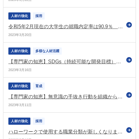
人材の強化
採用
令和5年2月現在の大学生の就職内定率は90.9％ 3年ぶりの90％台でコロナ禍前の水準に（厚労省）
2023年3月20日
人材の強化
多様な人材活躍
【専門家の知恵】SDGs（持続可能な開発目標）達成に向けて積極的に取り組んでいますか
2023年3月16日
人材の強化
育成
【専門家の知恵】無意識の手抜き行動を組織から排除するには？
2023年3月11日
人材の強化
採用
ハローワークで使用する職業分類が新しくなります 注意点などをお知らせ（厚労省）