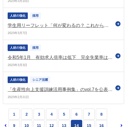
2023年3月10日
人材の強化
採用
学生用リーフレット「何が変わるの？ これからのインターンシップ」を公表（経団連）
2023年3月7日
人材の強化
採用
令和5年1月 有効求人倍率は低下 完全失業率はコロナ禍前の水準まで改善
2023年3月3日
人材の強化
シニア活躍
「生産性向上支援訓練活用事例集」のvol.7を公表（雇用支援機構）
2023年2月21日
1
2
3
4
5
6
7
8
9
10
11
12
13
14
15
16