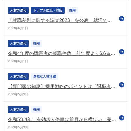
人材の強化
トラブル防止・対応
採用
「就職差別に関する調査2023」を公表 就活で男女差別を感じたことがある32.8%など（連合）
2023年6月1日
人材の強化
採用
令和4年度の障害者の就職件数 前年度より6.6％増 コロナ禍前に近い水準に（厚労省の調査）
2023年6月1日
人材の強化
多様な人材活躍
【専門家の知恵】採用戦略のポイントは「退職者のケア」！？ 退職者のケアが必要な理由を考える
2023年5月31日
人材の強化
採用
令和5年4年 有効求人倍率は前月から横ばい 完全失業率は3か月ぶりに改善
2023年5月30日