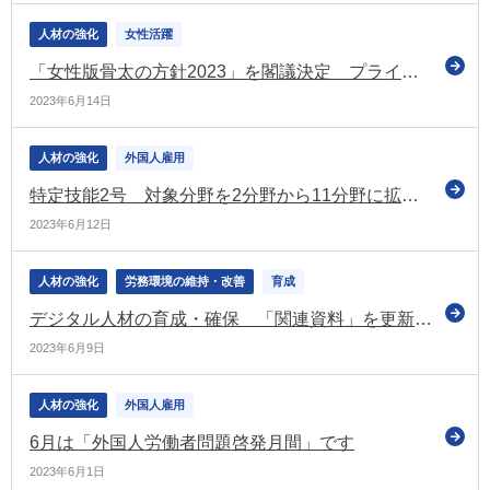
人材の強化
女性活躍
「女性版骨太の方針2023」を閣議決定 プライム上場企業の女性役員比率を2030年までに30％以上へ
2023年6月14日
人材の強化
外国人雇用
特定技能2号 対象分野を2分野から11分野に拡大へ（首相官邸HP、出入国在留管理庁）
2023年6月12日
人材の強化
労務環境の維持・改善
育成
デジタル人材の育成・確保 「関連資料」を更新（デジタル庁）
2023年6月9日
人材の強化
外国人雇用
6月は「外国人労働者問題啓発月間」です
2023年6月1日