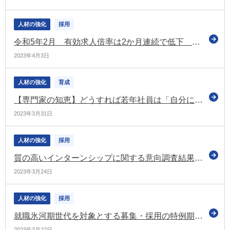
人材の強化
採用
令和5年2月 有効求人倍率は2か月連続で低下 完全失業率は5か月ぶりに上昇 より良い労働条件を求める傾向
2023年4月3日
人材の強化
育成
【専門家の知恵】どうすれば若年社員は「自分に向く仕事」に出会えるのか
2023年3月31日
人材の強化
採用
質の高いインターンシップに関する意向調査結果を公表（経団連）
2023年3月24日
人材の強化
採用
就職氷河期世代を対象とする募集・採用の特例期限を令和6年度末まで延長（厚労省のリーフレット）
2023年3月22日