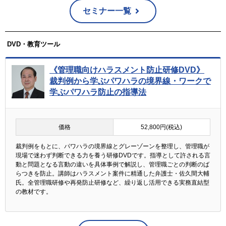
セミナー一覧
DVD・教育ツール
《管理職向けハラスメント防止研修DVD》
裁判例から学ぶパワハラの境界線・ワークで
学ぶパワハラ防止の指導法
価格
52,800円(税込)
裁判例をもとに、パワハラの境界線とグレーゾーンを整理し、管理職が
現場で迷わず判断できる力を養う研修DVDです。指導として許される言
動と問題となる言動の違いを具体事例で解説し、管理職ごとの判断のば
らつきを防止。講師はハラスメント案件に精通した弁護士・佐久間大輔
氏。全管理職研修や再発防止研修など、繰り返し活用できる実務直結型
の教材です。