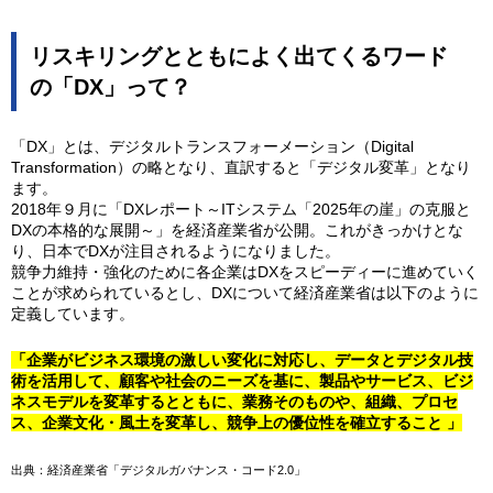
リスキリングとともによく出てくるワード
の「DX」って？
「DX」とは、デジタルトランスフォーメーション（Digital
Transformation）の略となり、直訳すると「デジタル変革」となり
ます。
2018年９月に「DXレポート～ITシステム「2025年の崖」の克服と
DXの本格的な展開～」を経済産業省が公開。これがきっかけとな
り、日本でDXが注目されるようになりました。
競争力維持・強化のために各企業はDXをスピーディーに進めていく
ことが求められているとし、DXについて経済産業省は以下のように
定義しています。
「企業がビジネス環境の激しい変化に対応し、データとデジタル技
術を活用して、顧客や社会のニーズを基に、製品やサービス、ビジ
ネスモデルを変革するとともに、業務そのものや、組織、プロセ
ス、企業文化・風土を変革し、競争上の優位性を確立すること 」
出典：経済産業省「デジタルガバナンス・コード2.0」