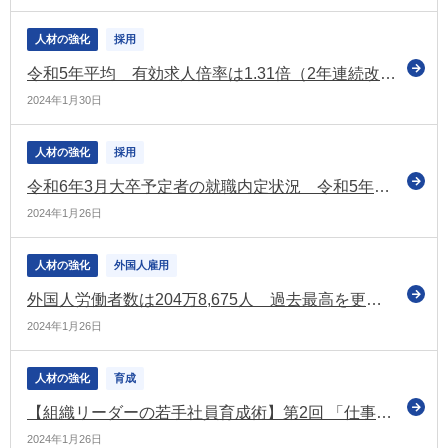
人材の強化
採用
令和5年平均 有効求人倍率は1.31倍（2年連続改善） 完全失業率は2.6％（前年と同水準）
2024年1月30日
人材の強化
採用
令和6年3月大卒予定者の就職内定状況 令和5年12月現在で86％ 3年連続で前年同期を上回る
2024年1月26日
人材の強化
外国人雇用
外国人労働者数は204万8,675人 過去最高を更新（厚労省）
2024年1月26日
人材の強化
育成
【組織リーダーの若手社員育成術】第2回 「仕事の意義」の伝え方
2024年1月26日