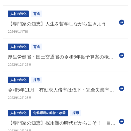
人材の強化
育成
【専門家の知恵】人生を哲学しながら生きよう
2024年1月7日
人材の強化
育成
厚生労働省・国土交通省の令和6年度予算案の概要 建設業の人材確保・育成に向けて
2023年12月27日
人材の強化
採用
令和5年11月 有効求人倍率は低下・完全失業率は横ばい
2023年12月26日
人材の強化
労務環境の維持・改善
採用
【専門家の知恵】採用難の時代だからこそ！ 自社で働いていた人を再雇用する制度を知ろう
2023年12月25日