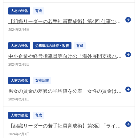
人材の強化
育成
【組織リーダーの若手社員育成術】第4回 仕事で若手人材を成長させる法
2024年2月6日
人材の強化
労務環境の維持・改善
育成
中小企業や経営指導員等向けの「海外展開支援ハンドブック」を公表（日商）
2024年2月5日
人材の強化
女性活躍
男女の賃金の差異の平均値を公表 女性の賃金は男性の賃金の69.5％（厚労省）
2024年2月1日
人材の強化
育成
【組織リーダーの若手社員育成術】第3回 「ライティングスキル」の身に付け方
2024年2月1日