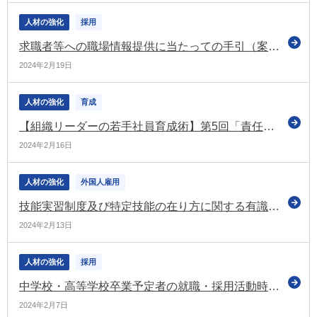
人材の強化
採用
求職者等への職場情報提供に当たっての手引（案）について意見募集（パブコメ）
2024年2月19日
人材の強化
育成
【組織リーダーの若手社員育成術】第5回「責任感」の伝え方
2024年2月16日
人材の強化
外国人雇用
技能実習制度及び特定技能の在り方に関する有識者会議 最終報告書を踏まえた今後の政府の対応について議論
2024年2月13日
人材の強化
採用
中学校・高等学校卒業予定者の就職・採用活動時期について（令和6年度）（厚労省）
2024年2月7日