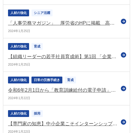
人材の強化
シニア活躍
「人事労務マガジン」 厚労省のHPに掲載 高年齢者の雇用に関するイベントのアーカイブ配信などの情報を紹介
2024年1月25日
人材の強化
育成
【組織リーダーの若手社員育成術】第1回 「企業倫理」の伝え方
2024年1月25日
人材の強化
日常の労務手続き
育成
令和6年2月1日から「教育訓練給付の電子申請」が誰でも可能になります！
2024年1月22日
人材の強化
採用
【専門家の知恵】中小企業こそインターンシップ制度を取り入れるべき！？そのメリットと注意点
2024年1月22日