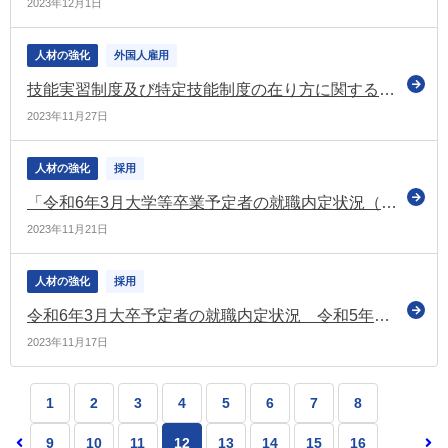
2023年12月1日
人材の強化
外国人雇用
技能実習制度及び特定技能制度の在り方に関する有識者会議 最終報告書（案）を提示
2023年11月27日
人材の強化
採用
「令和6年3月大学等卒業予定者の就職内定状況（10月1日現在）」に係る公表資料の一部訂正についてお知らせ（厚労省）
2023年11月21日
人材の強化
採用
令和6年3月大卒予定者の就職内定状況 令和5年10月現在で74.8％ 3年連続で前年同期を上回る
2023年11月17日
1
2
3
4
5
6
7
8
9
10
11
12
13
14
15
16