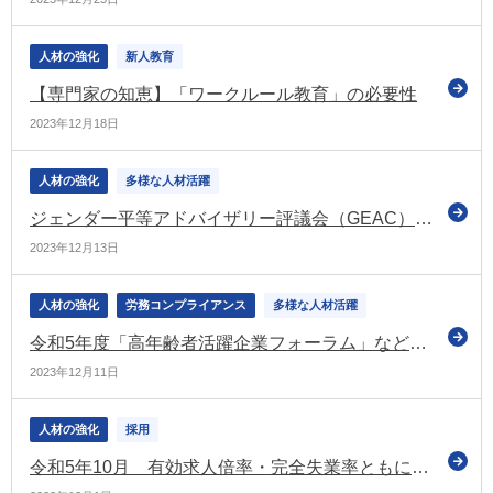
人材の強化
新人教育
【専門家の知恵】「ワークルール教育」の必要性
2023年12月18日
人材の強化
多様な人材活躍
ジェンダー平等アドバイザリー評議会（GEAC）による総理表敬 最終報告書を受領
2023年12月13日
人材の強化
労務コンプライアンス
多様な人材活躍
令和5年度「高年齢者活躍企業フォーラム」などのアーカイブ配信開始（高齢・障害・求職者雇用支援機構）
2023年12月11日
人材の強化
採用
令和5年10月 有効求人倍率・完全失業率ともに改善