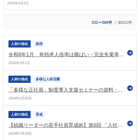
2026年4月2日
331〜360件
全531件
人材の強化
採用
令和6年1月 有効求人倍率は横ばい・完全失業率は改善
2024年3月1日
人材の強化
多様な人材活躍
「多様な正社員」制度導入支援セミナーの資料・動画をアップロード（多様な働き方の実現応援サイト）
2024年2月20日
人材の強化
育成
【組織リーダーの若手社員育成術】第6回 「入社１年目にすべきこと」として何を伝えるか
2024年2月20日