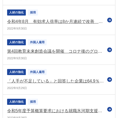
人材の強化
採用
令和4年8月 有効求人倍率は8か月連続で改善 完全失業率も改善
2022年9月30日
人材の強化
外国人雇用
第4回教育未来創造会議を開催 コロナ後のグローバル社会を見据えた人への投資などについて議論
2022年9月30日
人材の強化
外国人雇用
「人手が不足している」と回答した企業は64.9％ コロナ禍前の過去最高水準に迫る（日商の調査）
2022年9月29日
人材の強化
採用
令和5年度予算概算要求における就職氷河期支援関連施策の取りまとめを公表（厚労省）
2022年9月28日