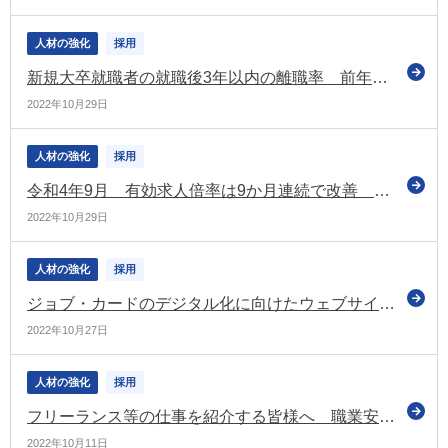
人材の強化
採用
新規大卒就職者の就職後3年以内の離職率 前年度から微増し31.5％（平成31年3月卒業者について厚労省が状況を取りまとめ）
2022年10月29日
人材の強化
採用
令和4年9月 有効求人倍率は9か月連続で改善 完全失業率は4か月ぶりに悪化
2022年10月29日
人材の強化
採用
ジョブ・カードのデジタル化に向けたウェブサイト「マイジョブ・カード」を公開（厚労省）
2022年10月27日
人材の強化
採用
フリーランス等の仕事を紹介する皆様へ 職業安定法のポイントを紹介（厚労省）
2022年10月11日