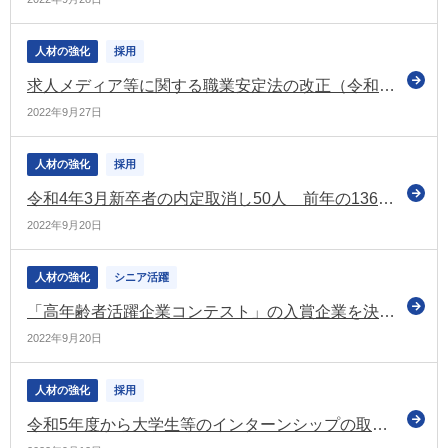
人材の強化
採用
求人メディア等に関する職業安定法の改正（令和4年10月1日施行）の概要資料を掲載（厚労省）
2022年9月27日
人材の強化
採用
令和4年3月新卒者の内定取消し50人 前年の136人から大幅に減少（厚労省）
2022年9月20日
人材の強化
シニア活躍
「高年齢者活躍企業コンテスト」の入賞企業を決定 受賞企業の取組も紹介（厚労省）
2022年9月20日
人材の強化
採用
令和5年度から大学生等のインターンシップの取扱いが変わります（厚労省）