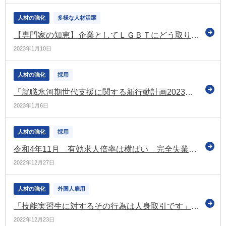
人材の強化
多様な人材活躍
【専門家の知恵】企業としてＬＧＢＴにどう取り組む？
2023年1月10日
人材の強化
採用
「就職氷河期世代支援に関する新行動計画2023」を決定 就職氷河期世代を対象とした年齢限定の求人の措置延長などを盛り込む
2023年1月6日
人材の強化
採用
令和4年11月 有効求人倍率は横ばい 完全失業率は3か月ぶりに改善
2022年12月27日
人材の強化
外国人雇用
「技能実習生に対するその行為は人身取引です」 厚労省がリーフレットを公表
2022年12月23日