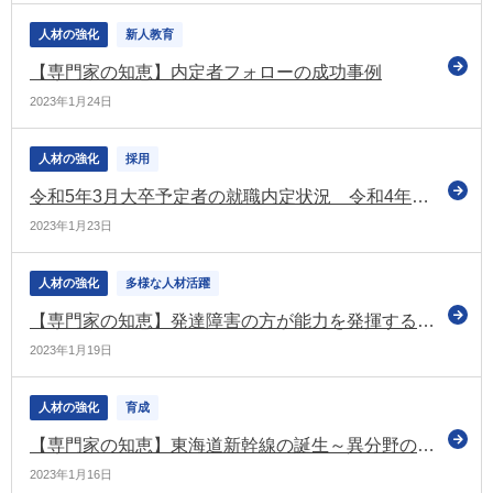
人材の強化
新人教育
【専門家の知恵】内定者フォローの成功事例
2023年1月24日
人材の強化
採用
令和5年3月大卒予定者の就職内定状況 令和4年12月現在で84.4％ 2年連続で前年同期を上回る
2023年1月23日
人材の強化
多様な人材活躍
【専門家の知恵】発達障害の方が能力を発揮するために、職場が配慮すべきポイントは？
2023年1月19日
人材の強化
育成
【専門家の知恵】東海道新幹線の誕生～異分野の技術者とサーバント・リーダー
2023年1月16日