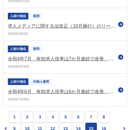
2022年9月12日
人材の強化
採用
求人メディアに関する法改正（10月施行）のリーフレットを訂正・更新（厚労省）
2022年9月2日
人材の強化
採用
令和4年7月 有効求人倍率は7か月連続で改善 完全失業率は据え置き
2022年8月30日
人材の強化
外国人雇用
令和4年6月 有効求人倍率は6か月連続で改善 完全失業率は据え置き
2022年7月29日
1
2
3
4
5
6
7
8
9
10
11
12
13
14
15
16