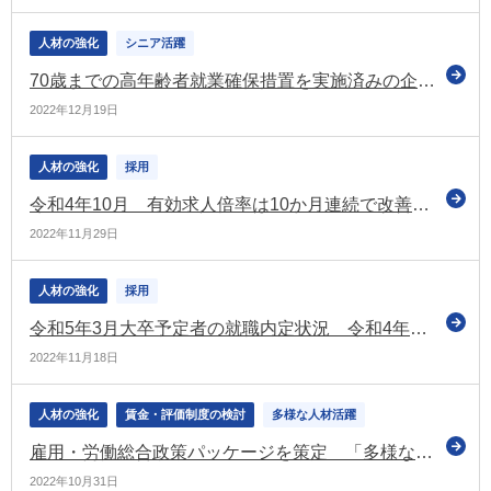
人材の強化
シニア活躍
70歳までの高年齢者就業確保措置を実施済みの企業が増加 27.9％の企業が実施（厚労省の調査）
2022年12月19日
人材の強化
採用
令和4年10月 有効求人倍率は10か月連続で改善 完全失業率は横ばい
2022年11月29日
人材の強化
採用
令和5年3月大卒予定者の就職内定状況 令和4年10月現在で74.1％ 2年連続で前年同期を上回る
2022年11月18日
人材の強化
賃金・評価制度の検討
多様な人材活躍
雇用・労働総合政策パッケージを策定 「多様な働き方」と「賃金上昇」の実現を目指す（厚労省）
2022年10月31日