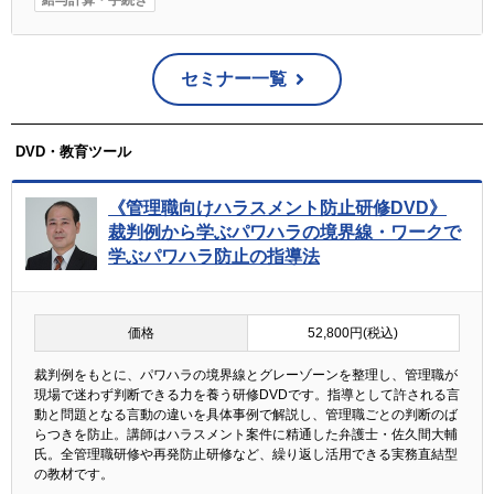
給与計算・手続き
セミナー一覧
DVD・教育ツール
《管理職向けハラスメント防止研修DVD》
裁判例から学ぶパワハラの境界線・ワークで
学ぶパワハラ防止の指導法
価格
52,800円(税込)
裁判例をもとに、パワハラの境界線とグレーゾーンを整理し、管理職が
現場で迷わず判断できる力を養う研修DVDです。指導として許される言
動と問題となる言動の違いを具体事例で解説し、管理職ごとの判断のば
らつきを防止。講師はハラスメント案件に精通した弁護士・佐久間大輔
氏。全管理職研修や再発防止研修など、繰り返し活用できる実務直結型
の教材です。