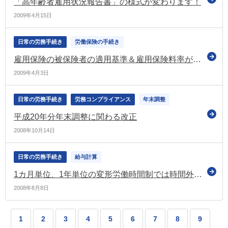
「高年齢者雇用状況報告書」の様式が変わります！
2009年4月15日
日常の労務手続き
労働保険の手続き
雇用保険の被保険者の適用基準＆雇用保険料率が改正されました
2009年4月3日
日常の労務手続き
労務コンプライアンス
年末調整
平成20年分年末調整に関わる改正
2008年10月14日
日常の労務手続き
給与計算
1カ月単位、1年単位の変形労働時間制では時間外労働の計算はどのようになりますか
2008年8月8日
1
2
3
4
5
6
7
8
9