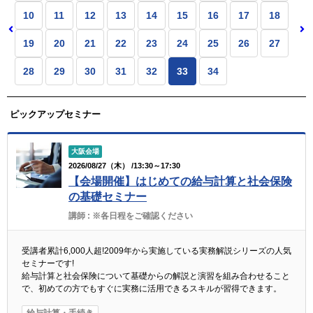
10
11
12
13
14
15
16
17
18
19
20
21
22
23
24
25
26
27
28
29
30
31
32
33
34
ピックアップセミナー
大阪会場
2026/08/27（木） /13:30～17:30
【会場開催】はじめての給与計算と社会保険
の基礎セミナー
講師 :
※各日程をご確認ください
受講者累計6,000人超!2009年から実施している実務解説シリーズの人気
セミナーです!
給与計算と社会保険について基礎からの解説と演習を組み合わせること
で、初めての方でもすぐに実務に活用できるスキルが習得できます。