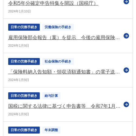
令和5年分確定申告特集を開設（国税庁）
2024年1月10日
日常の労務手続き
労働保険の手続き
雇用保険部会報告（案）を提示 今後の雇用保険制度等の見直しの方向を示す（労政審の雇用保険部会）
2024年1月9日
日常の労務手続き
社会保険の手続き
「保険料納入告知額・領収済額通知書」の電子送付の開始 オンライン事業所年金情報サービスの利用を呼びかけ（日本年金機構）
2024年1月9日
日常の労務手続き
給与計算
国税に関する法律に基づく申告書等 令和7年1月からは控えへの収受日付印の押なつを廃止（国税庁）
2024年1月9日
日常の労務手続き
年末調整