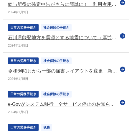
給与所得の確定申告がさらに簡単に！ 利用者用ページを更新（国税庁）
2024年1月9日
日常の労務手続き
社会保険の手続き
石川県能登地方を震源とする地震について（厚労省）
2024年1月5日
日常の労務手続き
社会保険の手続き
令和6年1月から一部の届書レイアウトを変更 新様式や記入例のダウンロードも開始（日本年金機構）
2024年1月5日
日常の労務手続き
社会保険の手続き
e-Govがシステム移行 全サービス停止のお知らせ（令和6年2月22日～2月26日）
2024年1月5日
日常の労務手続き
税務