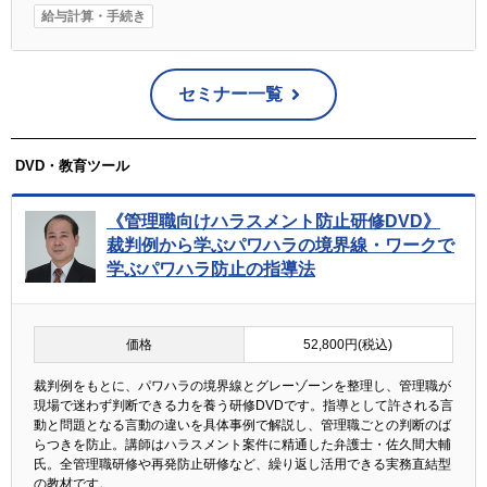
給与計算・手続き
セミナー一覧
DVD・教育ツール
《管理職向けハラスメント防止研修DVD》
裁判例から学ぶパワハラの境界線・ワークで
学ぶパワハラ防止の指導法
価格
52,800円(税込)
裁判例をもとに、パワハラの境界線とグレーゾーンを整理し、管理職が
現場で迷わず判断できる力を養う研修DVDです。指導として許される言
動と問題となる言動の違いを具体事例で解説し、管理職ごとの判断のば
らつきを防止。講師はハラスメント案件に精通した弁護士・佐久間大輔
氏。全管理職研修や再発防止研修など、繰り返し活用できる実務直結型
の教材です。