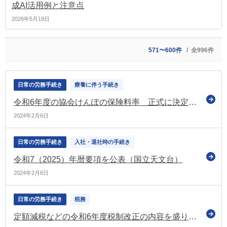
成AI活用例と注意点
2026年5月19日
571〜600件
全996件
日常の労務手続き
療養に伴う手続き
令和6年度の協会けんぽの保険料率 正式に決定（協会けんぽ）
2024年2月6日
日常の労務手続き
入社・退社時の手続き
令和7（2025）年暦要項を公表（国立天文台）
2024年2月6日
日常の労務手続き
税務
定額減税などの令和6年度税制改正の内容を盛り込んだ「所得税法等の一部を改正する法律案」を国会に提出（財務省）