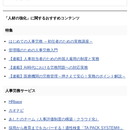
「人材の強化」に関するおすすめコンテンツ
特集
はじめての人事労務 ～初任者のための実務講座～
管理職のための人事労務入門
【連載】人事担当者のための外国人雇用の制度と実務
【連載】AI時代における労務問題への対応実務
【連載】医療機関の労務管理～押さえて安心！実務のポイント解説～
人事労務サービス
HRbase
カオナビ
あしたのチーム（人事評価制度の構築・クラウド化）
採用から教育までをカバーする！適性検査「TA PACK SYSTEM®」