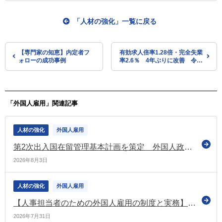
「人材の強化」一覧に戻る
【専門家の知恵】内定者フ
有効求人倍率1.28倍・完全失業
ォローの成功事例
率2.6％ 4年ぶりに改善 令和
4年平均
「外国人雇用」関連記事
人材の強化
外国人雇用
第2次出入国在留管理基本計画を策定 外国人政策の厳格化を反映（法務省・出入国在留管理庁）
2026年8月3日
人材の強化
外国人雇用
【人事担当者のための外国人雇用の制度と実務】育成就労制度における企業の費用 ～労働者への投資との関係から～
2026年7月31日