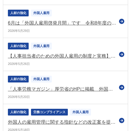
人材の強化
外国人雇用
6月は「外国人雇用啓発月間」です 令和8年度の取組内容などを公表（厚労省）
2026年5月29日
人材の強化
外国人雇用
【人事担当者のための外国人雇用の制度と実務】外国人雇用の言葉の壁を解消｜厚労省「多言語用語集」など実務で役立つ3つの支援ツール
2026年5月26日
人材の強化
外国人雇用
「人事労務マガジン」厚労省のHPに掲載 外国人雇用啓発月間などの情報を掲載
2026年5月20日
人材の強化
労務コンプライアンス
外国人雇用
外国人の雇用管理に関する指針などの改正案を提示 事業主は日本語学習の支援に努めることなどを盛り込む（労政審の職業安定分科会）
2026年5月18日