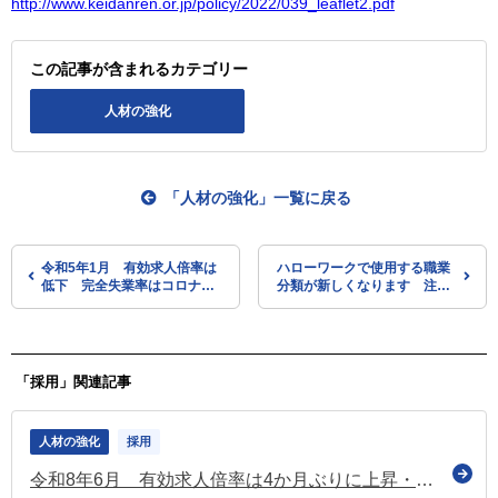
http://www.keidanren.or.jp/policy/2022/039_leaflet2.pdf
この記事が含まれるカテゴリー
人材の強化
「人材の強化」一覧に戻る
令和5年1月 有効求人倍率は
ハローワークで使用する職業
低下 完全失業率はコロナ禍
分類が新しくなります 注意
前の水準まで改善
点などをお知らせ（厚労省）
「採用」関連記事
人材の強化
採用
令和8年6月 有効求人倍率は4か月ぶりに上昇・完全失業率は据置き