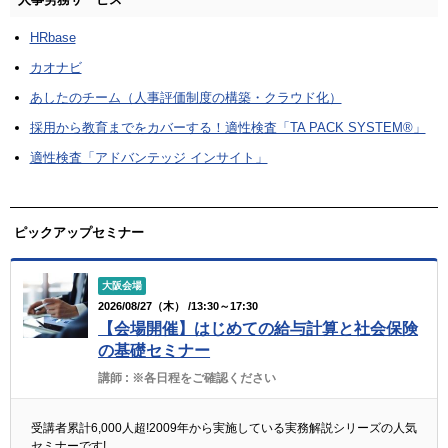
HRbase
カオナビ
あしたのチーム（人事評価制度の構築・クラウド化）
採用から教育までをカバーする！適性検査「TA PACK SYSTEM®」
適性検査「アドバンテッジ インサイト」
ピックアップセミナー
大阪会場
2026/08/27（木） /13:30～17:30
【会場開催】はじめての給与計算と社会保険
の基礎セミナー
講師 :
※各日程をご確認ください
受講者累計6,000人超!2009年から実施している実務解説シリーズの人気
セミナーです!