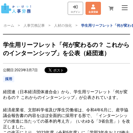
ログイン
会員登録
ホーム
人事労務記事
人材の強化
学生用リーフレット「何が変わ
学生用リーフレット「何が変わるの？ これから
のインターンシップ」を公表（経団連）
公開日:2023年3月7日
採用
経団連（日本経済団体連合会）から、学生用リーフレット「何が変
わるの？ これからのインターンシップ」が公表されています。
経済産業省、文部科学省及び厚生労働省は、令和4年6月に、産学協
議会報告書の内容をほぼ全面的に採用する形で、「インターンシッ
プの推進に当たっての基本的考え方」（いわゆる「3省合意」）を改
正しました。
この改正により、2023年度（令和5年度）に「学部3年生および修士