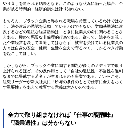
やり直しを迫られる結果となる。このような状況に陥った場合、企
業が被る時間的・経済的損失は計り知れない。
もちろん、ブラック企業と称される職場を肯定しているわけではな
く、法令違反の黙認を奨励しているわけでもない。労働基準法に違
反するなどの違法な経営活動は、ときに従業員の命に関わることさ
えある、極めて悪質な非倫理的行為である。従って、法令を無視し
た企業経営を決して看過してはならず、被害を受けている従業員の
方々は自身の安全・健康・生活を全力で守るべく、しかるべき行動
を起こしてほしい。
しかしながら、ブラック企業に関する問題が多くのメディアで取り
上げられるほど、その反作用として「自社の違法性・不当性を過剰
なまでに警戒する若者」が生まれるのも事実である。だからこそ、
組織リーダーが新入社員に「所与の条件のもとで仕事に全力を尽く
す重要性」をあえて教育する意義は大きいのである。
全力で取り組まなければ『仕事の醍醐味』
『職業適性』は分からない