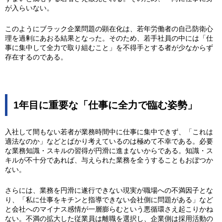
が入らいない。
このようにブラック企業問題の顕在化は、若年労働者の自己防衛心
理を過剰にあおる結果となった。そのため、若手社員の中には「仕
事に集中して全力で取り組むこと」を不得手とする者が少なからず
存在するのである。
1年目に重要な「仕事に全力で臨む姿勢」
入社して間もない若者が業務時間中に仕事に集中できず、「これは
適法なのか」などとばかり考えているのは極めて不幸である。必要
な業務知識・スキルの習得が円滑に進まないからである。知識・ス
キルが不十分であれば、与えられた業務を全うすることもおぼつか
ない。
さらには、業務を円滑に遂行できない現実が職場への不満因子とな
り、「私に仕事をキチンと指導できない会社側に問題がある」など
と会社へのマイナス感情が一層膨らむという悪循環さえ起こりかね
ない。不満の拡大した従業員は離職を選択し、企業側は採用活動の