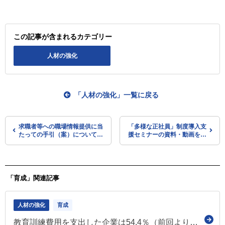
この記事が含まれるカテゴリー
人材の強化
「人材の強化」一覧に戻る
求職者等への職場情報提供に当
「多様な正社員」制度導入支
たっての手引（案）について意
援セミナーの資料・動画をア
見募集（パブコメ）
ップロード（多様な働き方の
実現応援サイト）
「育成」関連記事
人材の強化
育成
教育訓練費用を支出した企業は54.4％（前回より0.5ポイント低下）（令和7年度 能力開発基本調査）