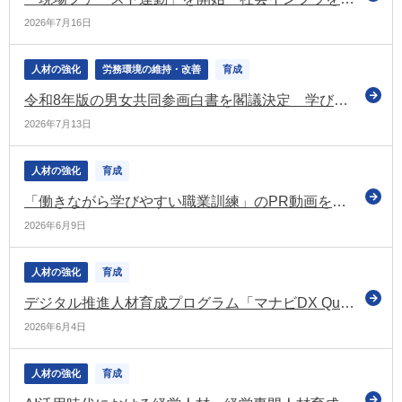
2026年7月16日
人材の強化
労務環境の維持・改善
育成
令和8年版の男女共同参画白書を閣議決定 学び直しの現状と分析を特集
2026年7月13日
人材の強化
育成
「働きながら学びやすい職業訓練」のPR動画を公開（独：高齢・障害・求職者雇用支援機構）
2026年6月9日
人材の強化
育成
デジタル推進人材育成プログラム「マナビDX Quest」の令和8年度受講生を募集（経産省）
2026年6月4日
人材の強化
育成