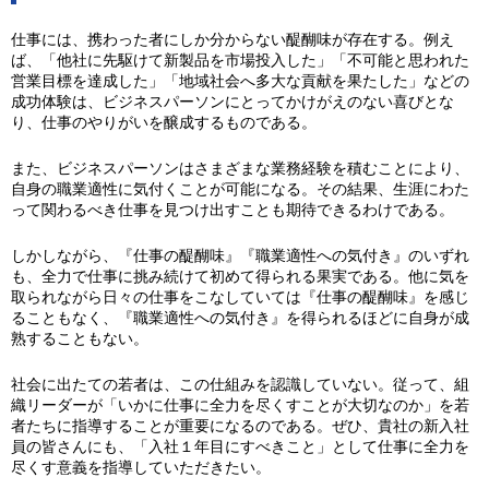
仕事には、携わった者にしか分からない醍醐味が存在する。例え
ば、「他社に先駆けて新製品を市場投入した」「不可能と思われた
営業目標を達成した」「地域社会へ多大な貢献を果たした」などの
成功体験は、ビジネスパーソンにとってかけがえのない喜びとな
り、仕事のやりがいを醸成するものである。
また、ビジネスパーソンはさまざまな業務経験を積むことにより、
自身の職業適性に気付くことが可能になる。その結果、生涯にわた
って関わるべき仕事を見つけ出すことも期待できるわけである。
しかしながら、『仕事の醍醐味』『職業適性への気付き』のいずれ
も、全力で仕事に挑み続けて初めて得られる果実である。他に気を
取られながら日々の仕事をこなしていては『仕事の醍醐味』を感じ
ることもなく、『職業適性への気付き』を得られるほどに自身が成
熟することもない。
社会に出たての若者は、この仕組みを認識していない。従って、組
織リーダーが「いかに仕事に全力を尽くすことが大切なのか」を若
者たちに指導することが重要になるのである。ぜひ、貴社の新入社
員の皆さんにも、「入社１年目にすべきこと」として仕事に全力を
尽くす意義を指導していただきたい。