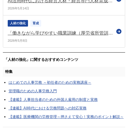
AI活用時代における経営人材・経営専門人材育成に関する審議結果を取りまとめ（日本学術会議の分科会）
2026年5月14日
人材の強化
育成
「働きながら学びやすい職業訓練（厚労省所管訓練事業）」 専用サイトが設けられています
2026年5月8日
「人材の強化」に関するおすすめコンテンツ
特集
はじめての人事労務 ～初任者のための実務講座～
管理職のための人事労務入門
【連載】人事担当者のための外国人雇用の制度と実務
【連載】AI時代における労務問題への対応実務
【連載】医療機関の労務管理～押さえて安心！実務のポイント解説～