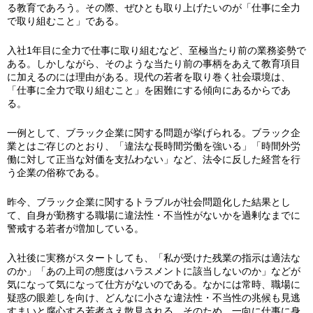
る教育であろう。その際、ぜひとも取り上げたいのが「仕事に全力
で取り組むこと」である。
入社1年目に全力で仕事に取り組むなど、至極当たり前の業務姿勢で
ある。しかしながら、そのような当たり前の事柄をあえて教育項目
に加えるのには理由がある。現代の若者を取り巻く社会環境は、
「仕事に全力で取り組むこと」を困難にする傾向にあるからであ
る。
一例として、ブラック企業に関する問題が挙げられる。ブラック企
業とはご存じのとおり、「違法な長時間労働を強いる」「時間外労
働に対して正当な対価を支払わない」など、法令に反した経営を行
う企業の俗称である。
昨今、ブラック企業に関するトラブルが社会問題化した結果とし
て、自身が勤務する職場に違法性・不当性がないかを過剰なまでに
警戒する若者が増加している。
入社後に実務がスタートしても、「私が受けた残業の指示は適法な
のか」「あの上司の態度はハラスメントに該当しないのか」などが
気になって気になって仕方がないのである。なかには常時、職場に
疑惑の眼差しを向け、どんなに小さな違法性・不当性の兆候も見逃
すまいと腐心する若者さえ散見される。そのため、一向に仕事に身