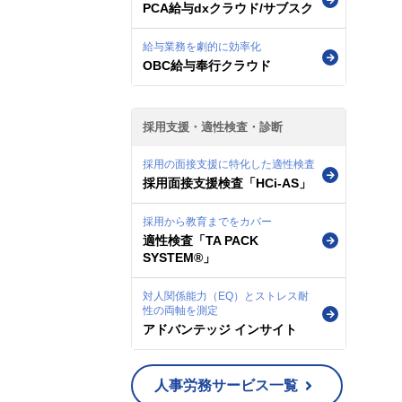
PCA給与dxクラウド/サブスク
給与業務を劇的に効率化
OBC給与奉行クラウド
採用支援・適性検査・診断
採用の面接支援に特化した適性検査
採用面接支援検査「HCi-AS」
採用から教育までをカバー
適性検査「TA PACK
SYSTEM®」
対人関係能力（EQ）とストレス耐
性の両軸を測定
アドバンテッジ インサイト
人事労務サービス一覧