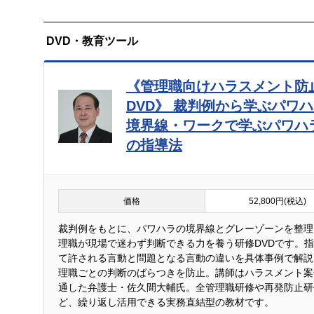
DVD・教育ツール
《管理職向けハラスメント防
DVD》 裁判例から学ぶパワ
境界線・ワークで学ぶパワハ
の指導法
価格
52,800円(税込)
裁判例をもとに、パワハラの境界線とグレーゾーンを整理
理職が現場で迷わず判断できる力を養う研修DVDです。
て許される言動と問題となる言動の違いを具体事例で解説
理職ごとの判断のばらつきを防止。講師はハラスメント案
通した弁護士・佐久間大輔氏。全管理職研修や再発防止研
ど、繰り返し活用できる実務直結型の教材です。