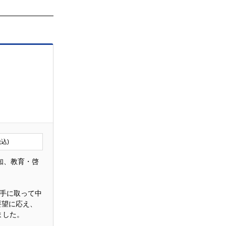
税込)
知、教育・啓
に手に取って中
要望に応え、
ました。