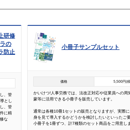
止研修
ハラの
小冊子サンプルセット
ラ防止
価格
5,500円(
かいけつ!人事労務では、法改正対応や従業員への周
し、管
蒙等に活用できる小冊子を販売しています。
指導とし
し、管
通常は各種10冊1セットの販売となりますが、実際
件に精
身を見て導入するかどうかを検討したいといったご
修な
小冊子を1冊ずつ、計7種類のセット商品をご用意し