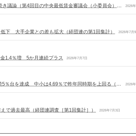
令和8年度地域別最低賃金 引き上げに向けて引き続き議論（第4回目の中央最低賃金審議会（小委員会）を開催）
2026
から低下 大手企業との差も拡大（経団連の第1回集計）
2026年7月
金1.4％増 5か月連続プラス
2026年7月7日
令和8年春闘 最終集計 賃上げ率5.01％で３年連続5％台を達成 中小は4.69％で昨年同時期を上回る（連合）
2026
超えで過去最高（経団連調査［第1回集計］）
2026年7月3日