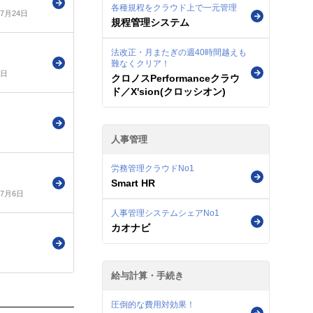
各種規程をクラウド上で一元管理
年7月24日
規程管理システム
法改正・月またぎの週40時間越えも
難なくクリア！
9日
クロノスPerformanceクラウ
ド／X'sion(クロッシオン)
人事管理
労務管理クラウドNo1
Smart HR
年7月6日
人事管理システムシェアNo1
カオナビ
給与計算・手続き
圧倒的な費用対効果！