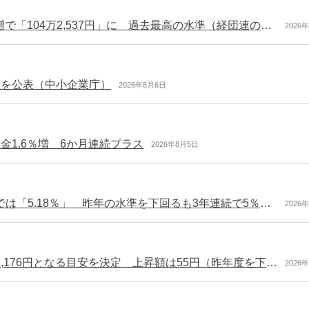
大手企業の令和8年の夏のボーナス 前年比7.04％増で「104万2,537円」に 過去最高の水準（経団連の最終集計）
2026
トを公表（中小企業庁）
2026年8月6日
金1.6％増 6か月連続プラス
2026年8月5日
令和8年春闘の主要企業の賃上げ率 厚労省の集計では「5.18％」 昨年の水準を下回るも3年連続で5％台（厚労省）
2026
令和8年度の地域別最低賃金改定 全国平均で時給1,176円となる目安を決定 上昇額は55円（昨年度を下回る）
2026