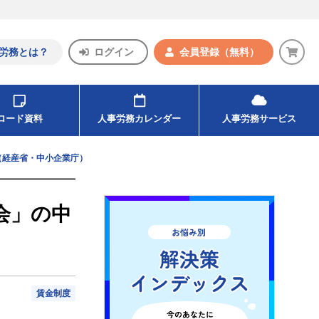
労務とは？
ログイン
会員登録
（無料）
ンロード資料
人事労務カレンダー
人事労務サービス
（経産省・中小企業庁）
会」の中
賃金制度