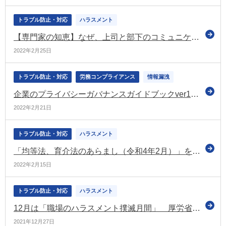
トラブル防止・対応
ハラスメント
【専門家の知恵】なぜ、上司と部下のコミュニケーションが少なくなってしまうのか？パワハラ防止の視点から、コミュニケーションを促進するためのポイントは
2022年2月25日
トラブル防止・対応
労務コンプライアンス
情報漏洩
企業のプライバシーガバナンスガイドブックver1.2を策定（経産省）
2022年2月21日
トラブル防止・対応
ハラスメント
「均等法、育介法のあらまし（令和4年2月）」を公表 改正育介法の内容も（厚労省）
2022年2月15日
トラブル防止・対応
ハラスメント
12月は「職場のハラスメント撲滅月間」 厚労省からシンポジウム開催の案内
2021年12月27日