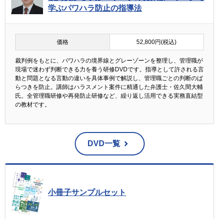
学ぶパワハラ防止の指導法
価格
52,800円(税込)
裁判例をもとに、パワハラの境界線とグレーゾーンを整理し、管理職が
現場で迷わず判断できる力を養う研修DVDです。指導として許される言
動と問題となる言動の違いを具体事例で解説し、管理職ごとの判断のば
らつきを防止。講師はハラスメント案件に精通した弁護士・佐久間大輔
氏。全管理職研修や再発防止研修など、繰り返し活用できる実務直結型
の教材です。
DVD一覧
小冊子サンプルセット