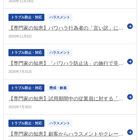
2020年11月24日
トラブル防止・対応
ハラスメント
【専門家の知恵】パワハラ行為者の「言い訳」に人事担当者や経営者が巻き込まれないために
2020年11月9日
トラブル防止・対応
ハラスメント
【専門家の知恵】「パワハラ防止法」の施行で見落としがちなポイント
2020年7月31日
トラブル防止・対応
懲戒・解雇
【専門家の知恵】試用期間中の従業員に対する「試用延長」や「解雇」は可能かが絡む場合に、企業と専門家が連携してとるべき対策
2020年7月30日
トラブル防止・対応
ハラスメント
【専門家の知恵】顧客からハラスメントやクレームを受けた従業員を守るためのマネジメント