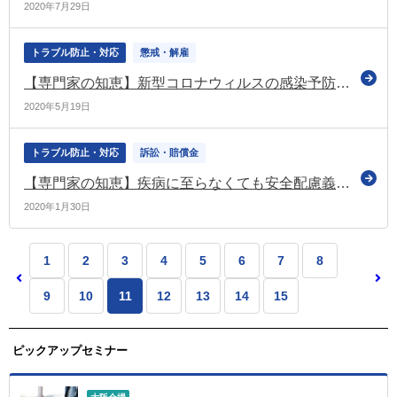
2020年7月29日
トラブル防止・対応
懲戒・解雇
【専門家の知恵】新型コロナウィルスの感染予防のためにテレワーク中のさぼり行為に対する懲戒処分
2020年5月19日
トラブル防止・対応
訴訟・賠償金
【専門家の知恵】疾病に至らなくても安全配慮義務違反で慰謝料？
2020年1月30日
1
2
3
4
5
6
7
8
9
10
11
12
13
14
15
ピックアップセミナー