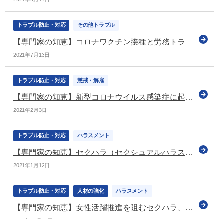
トラブル防止・対応
その他トラブル
【専門家の知恵】コロナワクチン接種と労務トラブル防止のための基礎知識
2021年7月13日
トラブル防止・対応
懲戒・解雇
【専門家の知恵】新型コロナウイルス感染症に起因した「雇用調整」が増加。「解雇」と「退職勧奨」の違いとは
2021年2月3日
トラブル防止・対応
ハラスメント
【専門家の知恵】セクハラ（セクシュアルハラスメント）に関する判例の変化と、職場における処分の判断基準
2021年1月12日
トラブル防止・対応
人材の強化
ハラスメント
【専門家の知恵】女性活躍推進を阻むセクハラ、その対策とメリットとは