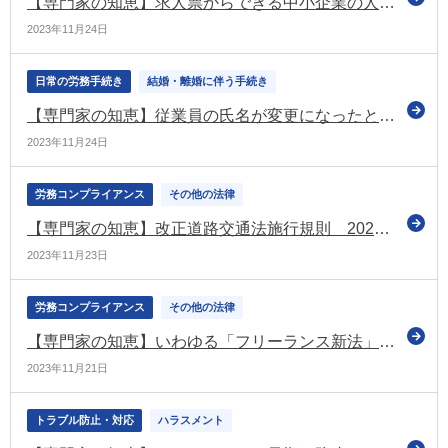
【専門家の知恵】求人票からできる中小企業の人的資本開示のポイント
2023年11月24日
日常の労務手続き
結婚・離婚に伴う手続き
【専門家の知恵】従業員の氏名が変更になったときの企業の対応を確認しよう
2023年11月24日
労務コンプライアンス
その他の法律
【専門家の知恵】改正道路交通法施行規則 2023年12月から 「アルコール検知器の使用義務化」が追加に。負担増への４つの工夫
2023年11月23日
労務コンプライアンス
その他の法律
【専門家の知恵】いわゆる「フリーランス新法」が成立。企業が今から準備しておくことは？
2023年11月21日
トラブル防止・対応
ハラスメント