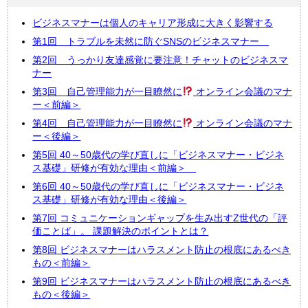
ビジネスマナーは個人のキャリア形成に大きく影響する
第1回 トラブルを未然に防ぐSNSのビジネスマナー
第2回 うっかり友達感覚に要注意！チャットのビジネスマ
ナー
第3回 自己管理能力が一目瞭然に
オンライン会議のマナ
ー＜前編＞
第4回 自己管理能力が一目瞭然に
オンライン会議のマナ
ー＜後編＞
第5回 40～50歳代の学び直しに「ビジネスマナー・ビジネ
ス基礎」研修が有効な理由＜前編＞
第6回 40～50歳代の学び直しに「ビジネスマナー・ビジネ
ス基礎」研修が有効な理由＜後編＞
第7回 コミュニケーションギャップを生み出すZ世代の「評
価ことば」。 課題解決のポイントとは？
第8回 ビジネスマナーはハラスメント防止の根底にあるべき
もの＜前編＞
第9回 ビジネスマナーはハラスメント防止の根底にあるべき
もの＜後編＞