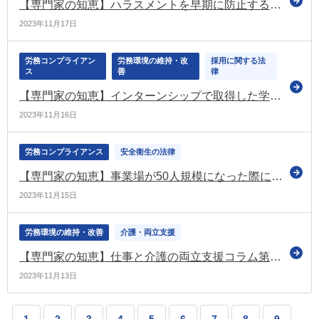
【専門家の知恵】ハラスメントを早期に防止する！ 上司が、部下の「サイン」を見逃さないためのポイントを解説。
2023年11月17日
労務コンプライアン
労務環境の維持・改
採用に関する法
ス
善
律
【専門家の知恵】インターンシップで取得した学生情報を採用活動に利用することが可能に
2023年11月16日
労務コンプライアンス
安全衛生の法律
【専門家の知恵】事業場が50人規模になった際に確認しておきたい労働法令上の義務とは
2023年11月15日
労務環境の維持・改善
介護・両立支援
【専門家の知恵】仕事と介護の両立支援コラム第9回：在宅介護？施設介護？どちらを選択する―施設介護の特長、メリット・デメリット―
2023年11月13日
1
2
3
4
5
6
7
8
9