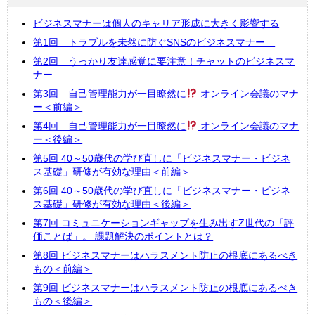
ビジネスマナーは個人のキャリア形成に大きく影響する
第1回 トラブルを未然に防ぐSNSのビジネスマナー
第2回 うっかり友達感覚に要注意！チャットのビジネスマ
ナー
第3回 自己管理能力が一目瞭然に
オンライン会議のマナ
ー＜前編＞
第4回 自己管理能力が一目瞭然に
オンライン会議のマナ
ー＜後編＞
第5回 40～50歳代の学び直しに「ビジネスマナー・ビジネ
ス基礎」研修が有効な理由＜前編＞
第6回 40～50歳代の学び直しに「ビジネスマナー・ビジネ
ス基礎」研修が有効な理由＜後編＞
第7回 コミュニケーションギャップを生み出すZ世代の「評
価ことば」。 課題解決のポイントとは？
第8回 ビジネスマナーはハラスメント防止の根底にあるべき
もの＜前編＞
第9回 ビジネスマナーはハラスメント防止の根底にあるべき
もの＜後編＞