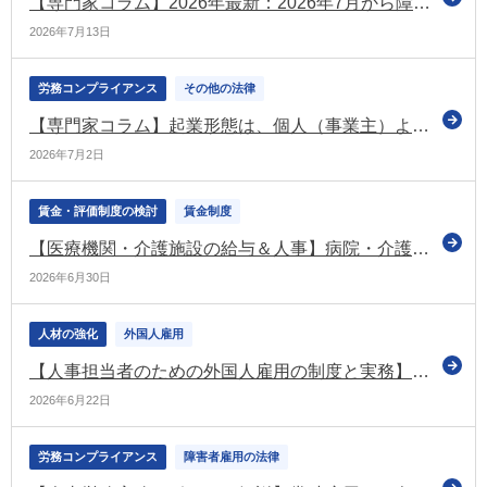
【専門家コラム】2026年最新：2026年7月から障害者法定雇用率が2.7%へ引き上げに。対象企業の拡大と今から取るべき実務対応を徹底解説
2026年7月13日
労務コンプライアンス
その他の法律
【専門家コラム】起業形態は、個人（事業主）より法人がいいのか
2026年7月2日
賃金・評価制度の検討
賃金制度
【医療機関・介護施設の給与＆人事】病院・介護施設の賃金制度改革実践ガイド
2026年6月30日
人材の強化
外国人雇用
【人事担当者のための外国人雇用の制度と実務】外国人雇用管理指針の改正 ～何を議論し、どこに着地したのか～
2026年6月22日
労務コンプライアンス
障害者雇用の法律