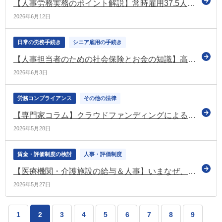
【人事労務実務のポイント解説】常時雇用37.5人以上の企業必読｜障害者雇用率2.7%引き上げで何が変わる？ ～基礎知識から雇用状況報告・指導対策まで～
2026年6月12日
日常の労務手続き
シニア雇用の手続き
【人事担当者のための社会保険とお金の知識】高年齢雇用継続基本給付金
2026年6月3日
労務コンプライアンス
その他の法律
【専門家コラム】クラウドファンディングによる投資
2026年5月28日
賃金・評価制度の検討
人事・評価制度
【医療機関・介護施設の給与＆人事】いまなぜ、病院・介護施設の賃金・人事制度の改革が必要か
2026年5月27日
1
2
3
4
5
6
7
8
9