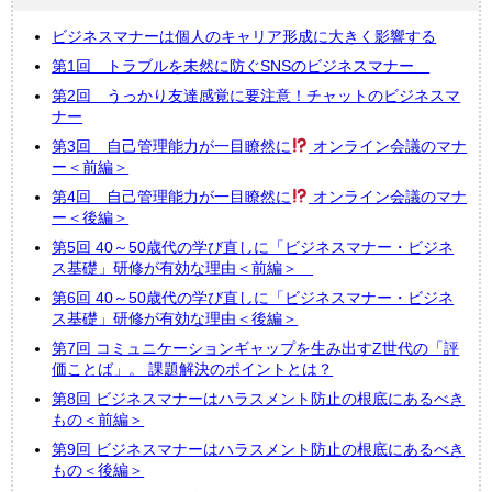
ビジネスマナーは個人のキャリア形成に大きく影響する
第1回 トラブルを未然に防ぐSNSのビジネスマナー
第2回 うっかり友達感覚に要注意！チャットのビジネスマ
ナー
第3回 自己管理能力が一目瞭然に
オンライン会議のマナ
ー＜前編＞
第4回 自己管理能力が一目瞭然に
オンライン会議のマナ
ー＜後編＞
第5回 40～50歳代の学び直しに「ビジネスマナー・ビジネ
ス基礎」研修が有効な理由＜前編＞
第6回 40～50歳代の学び直しに「ビジネスマナー・ビジネ
ス基礎」研修が有効な理由＜後編＞
第7回 コミュニケーションギャップを生み出すZ世代の「評
価ことば」。 課題解決のポイントとは？
第8回 ビジネスマナーはハラスメント防止の根底にあるべき
もの＜前編＞
第9回 ビジネスマナーはハラスメント防止の根底にあるべき
もの＜後編＞