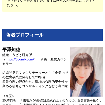
をさせていただきました。まずは基本のきから始めてみてく
ださい。
著者プロフィール
平澤知穂
組織こうどう研究所
（
https://0comb.com/
） 所長 産業カウン
セラー
組織開発系ファシリテーターとして企業内で
の教育事業に関与して23年目
産業心理の観点から、職場の心理的安全性を
高める研修とコンサルティングを行う専門家
＜
経歴＞
2000年8月 「職場の心理的安全性の向上」のための、影響言語を扱うリ
ーダーシップ・影響言語によるチームワーク向上のトレーナーとして研