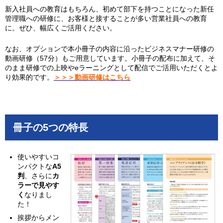
新入社員への教育はもちろん、初めて部下を持つことになった新任
管理職への研修に、お客様と接することが多い営業社員への教育
に。ぜひ、幅広くご活用ください。
なお、オプションで本小冊子の内容に沿ったビジネスマナー研修の
動画研修（57分）もご用意しています。小冊子の配布に加えて、そ
のまま研修での上映やeラーニングとして配信でご活用いただくとよ
り効果的です。
＞＞＞動画研修はこちら
冊子の5つの特長
使いやすいコ
ンパクトな
A5
判
、さらに
カ
ラーで見やす
く
なりまし
た！
挨拶からメン