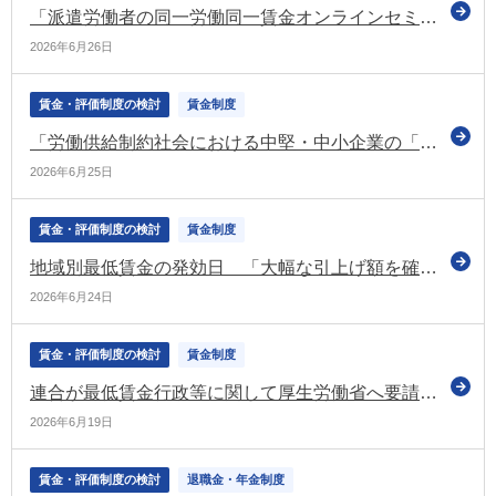
「派遣労働者の同一労働同一賃金オンラインセミナー ～労使協定作成実務～」を令和8年7月下旬に開催（東京労働局）
2026年6月26日
賃金・評価制度の検討
賃金制度
「労働供給制約社会における中堅・中小企業の「稼ぐ力」強化戦略」を公表（経産省）
2026年6月25日
賃金・評価制度の検討
賃金制度
地域別最低賃金の発効日 「大幅な引上げ額を確保するための過度な交渉材料とするべきではない」（中央最低賃金審議会）
2026年6月24日
賃金・評価制度の検討
賃金制度
連合が最低賃金行政等に関して厚生労働省へ要請 中期的に大幅な水準引き上げを など
2026年6月19日
賃金・評価制度の検討
退職金・年金制度