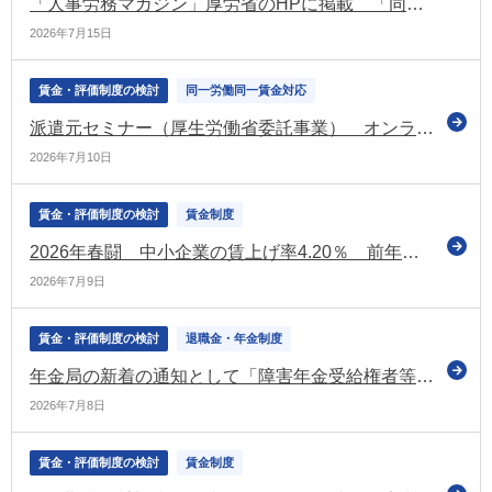
「人事労務マガジン」厚労省のHPに掲載 「同一労働同一賃金に関する改正省令・告示が公布されました」などの情報を掲載
2026年7月15日
賃金・評価制度の検討
同一労働同一賃金対応
派遣元セミナー（厚生労働省委託事業） オンライン等で実施 参加無料（厚労省）
2026年7月10日
賃金・評価制度の検討
賃金制度
2026年春闘 中小企業の賃上げ率4.20％ 前年から低下 大手企業との差も拡大（経団連の第1回集計）
2026年7月9日
賃金・評価制度の検討
退職金・年金制度
年金局の新着の通知として「障害年金受給権者等に係る障害状態確認届の取扱いについて」を公表（厚労省）
2026年7月8日
賃金・評価制度の検討
賃金制度