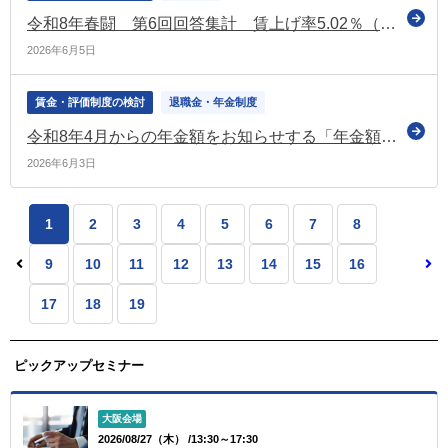
令和8年春闘 第6回回答集計 賃上げ率5.02％（昨年同時期比0.24ポイント減） 中小では4.70％（昨年同時期と同水準）（連合）
2026年6月5日
賃金・評価制度の検討
退職金・年金制度
令和8年4月からの年金額をお知らせする「年金額改定通知書」などの発送を開始（日本年金機構）
2026年6月3日
1
2
3
4
5
6
7
8
9
10
11
12
13
14
15
16
17
18
19
ピックアップセミナー
大阪会場
2026/08/27（木） /13:30～17:30