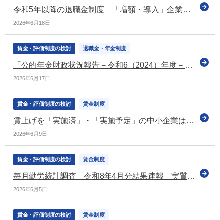
令和5年以降の退職金制度 「増額・導入」企業が7.8％ 「減額・廃止」企業は月給などへ（東京商工リサーチの調査）
2026年6月18日
賃金・評価制度の検討
退職金・年金制度
「公的年金財政状況報告－令和6（2024）年度－」を公表（社保審の年金数理部会）
2026年6月17日
賃金・評価制度の検討
賃金制度
賃上げを「実施済」・「実施予定」の中小企業は7割超え（令和8年度の日商の調査）
2026年6月9日
賃金・評価制度の検討
賃金制度
毎月勤労統計調査 令和8年4月分結果速報 実質賃金1.9％増 4か月連続プラス
2026年6月5日
賃金・評価制度の検討
賃金制度