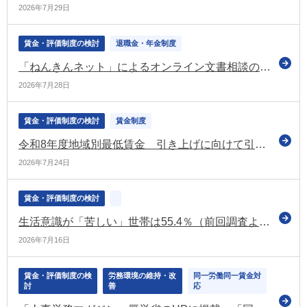
2026年7月29日
賃金・評価制度の検討
退職金・年金制度
「ねんきんネット」によるオンライン文書相談の対象者を拡大（日本年金機構）
2026年7月28日
賃金・評価制度の検討
賃金制度
令和8年度地域別最低賃金 引き上げに向けて引き続き議論（第4回目の中央最低賃金審議会（小委員会）を開催）
2026年7月24日
賃金・評価制度の検討
生活意識が「苦しい」世帯は55.4％（前回調査より上昇）（令和7年国民生活基礎調査）
2026年7月16日
賃金・評価制度の検
労務環境の維持・改
同一労働同一賃金対
討
善
応