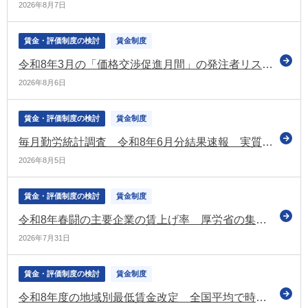
2026年8月7日
賃金・評価制度の検討
賃金制度
令和8年3月の「価格交渉促進月間」の発注者リストを公表（中小企業庁）
2026年8月6日
賃金・評価制度の検討
賃金制度
毎月勤労統計調査 令和8年6月分結果速報 実質賃金1.6％増 6か月連続プラス
2026年8月5日
賃金・評価制度の検討
賃金制度
令和8年春闘の主要企業の賃上げ率 厚労省の集計では「5.18％」 昨年の水準を下回るも3年連続で5％台（厚労省）
2026年7月31日
賃金・評価制度の検討
賃金制度
令和8年度の地域別最低賃金改定 全国平均で時給1,176円となる目安を決定 上昇額は55円（昨年度を下回る）