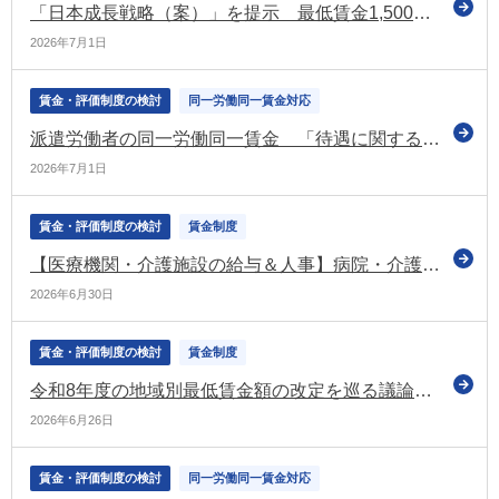
「日本成長戦略（案）」を提示 最低賃金1,500円の目標は「遅くとも2030年代前半早期に達成する」と明記（日本成長戦略会議）
2026年7月1日
賃金・評価制度の検討
同一労働同一賃金対応
派遣労働者の同一労働同一賃金 「待遇に関する情報提供の例」「適正な派遣就業の確保等に関するQ＆A」などを公表（厚労省）
2026年7月1日
賃金・評価制度の検討
賃金制度
【医療機関・介護施設の給与＆人事】病院・介護施設の賃金制度改革実践ガイド
2026年6月30日
賃金・評価制度の検討
賃金制度
令和8年度の地域別最低賃金額の改定を巡る議論がスタート（中央最低賃金審議会など）
2026年6月26日
賃金・評価制度の検討
同一労働同一賃金対応