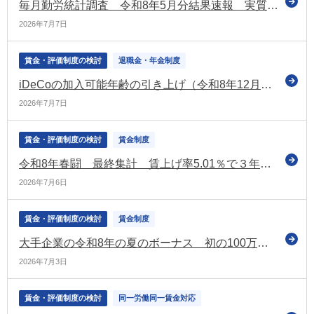
毎月勤労統計調査 令和8年5月分結果速報 実質賃金1.4％増 5か月連続プラス
2026年7月7日
賃金・評価制度の検討
退職金・年金制度
iDeCoの加入可能年齢の引き上げ（令和8年12月～） 関係省令などの公布について通達を発出（厚労省）
2026年7月7日
賃金・評価制度の検討
賃金制度
令和8年春闘 最終集計 賃上げ率5.01％で３年連続5％台を達成 中小は4.69％で昨年同時期を上回る（連合）
2026年7月6日
賃金・評価制度の検討
賃金制度
大手企業の令和8年の夏のボーナス 初の100万円超えで過去最高（経団連調査［第1回集計］）
2026年7月3日
賃金・評価制度の検討
同一労働同一賃金対応