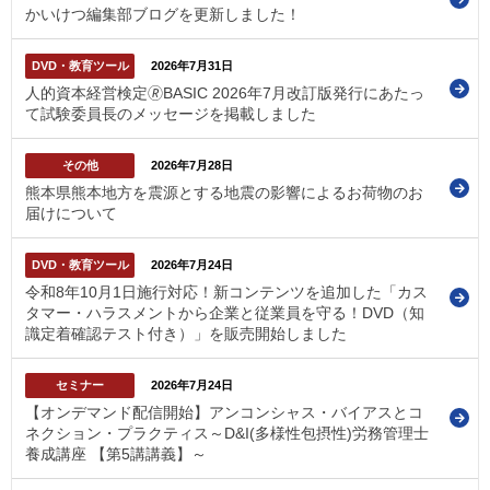
かいけつ編集部ブログを更新しました！
DVD・教育ツール
2026年7月31日
人的資本経営検定🄬BASIC 2026年7月改訂版発行にあたっ
て試験委員長のメッセージを掲載しました
その他
2026年7月28日
熊本県熊本地方を震源とする地震の影響によるお荷物のお
届けについて
DVD・教育ツール
2026年7月24日
令和8年10月1日施行対応！新コンテンツを追加した「カス
タマー・ハラスメントから企業と従業員を守る！DVD（知
識定着確認テスト付き）」を販売開始しました
セミナー
2026年7月24日
【オンデマンド配信開始】アンコンシャス・バイアスとコ
ネクション・プラクティス～D&I(多様性包摂性)労務管理士
養成講座 【第5講講義】～