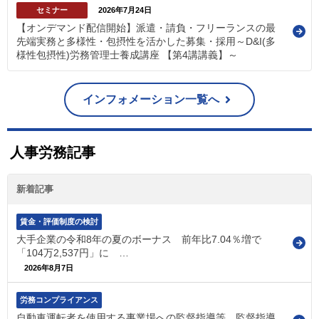
セミナー
2026年7月24日
【オンデマンド配信開始】派遣・請負・フリーランスの最
先端実務と多様性・包摂性を活かした募集・採用～D&I(多
様性包摂性)労務管理士養成講座 【第4講講義】～
インフォメーション一覧へ
人事労務記事
新着記事
賃金・評価制度の検討
大手企業の令和8年の夏のボーナス 前年比7.04％増で
「104万2,537円」に …
2026年8月7日
労務コンプライアンス
自動車運転者を使用する事業場への監督指導等 監督指導