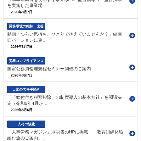
を実施した事業場…
2026年8月7日
労務環境の維持・改善
動画「つらい気持ち、ひとりで抱えていませんか？」縦画
面バージョンに更…
2026年8月7日
労務コンプライアンス
国家公務員倫理規程セミナー開催のご案内
2026年8月7日
日常の労務手続き
「「給付付き税額控除」の制度導入の基本方針」を閣議決
定（令和9年4月か…
2026年8月6日
人材の強化
「人事労務マガジン」厚労省のHPに掲載 「教育訓練休暇
給付金のご案内」…