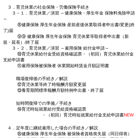
３．育児休業の社会保険・労働保険手続き
３－１．育児休業／演習 ～健康保険・厚生年金 保険料免除申請
～
⑧健康保険 厚生年金保険 産前産後休業取得者申出書/変更(終
了)届
⑨⑨ 健康保険 厚生年金保険 育児休業等取得者申出書（新
規・延長）/終了届
３－２．育児休業／演習 ～雇用保険 給付金申請～
⑩育児休業給付金受給資格確認票・（初回）育児休業給付金
支給申請書
⑪雇用保険被保険者 休業開始時賃金月額証明書
職場復帰後の手続き／解説
⑫育児休業等終了時報酬月額変更届
⑬養育期間標準報酬月額特例申出書・終了届
短時間復帰での準備／手続き
⑭育児時短就業給付受給資格確認票
・（初回）育児時短就業給付金支給申請書
NEW
４．定年度に継続雇用した場合の手続き／解説
⑮健康保険 厚生年金保険 被保険者資格喪失届（同日得喪）