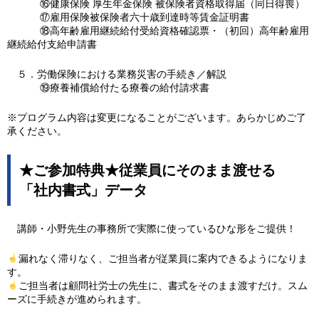
⑯健康保険 厚生年金保険 被保険者資格取得届（同日得喪）
⑰雇用保険被保険者六十歳到達時等賃金証明書
⑱高年齢雇用継続給付受給資格確認票・（初回）高年齢雇用
継続給付支給申請書
５．労働保険における業務災害の手続き／解説
⑲療養補償給付たる療養の給付請求書
※プログラム内容は変更になることがございます。あらかじめご了
承ください。
★ご参加特典★従業員にそのまま渡せる
「社内書式」データ
講師・小野先生の事務所で実際に使っているひな形をご提供！
漏れなく滞りなく、ご担当者が従業員に案内できるようになりま
す。
ご担当者は顧問社労士の先生に、書式をそのまま渡すだけ。スム
ーズに手続きが進められます。