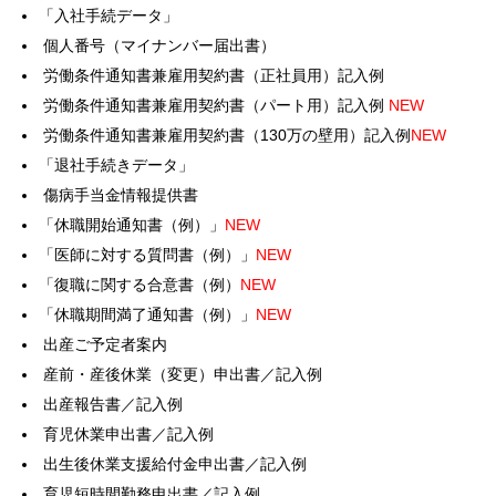
「入社手続データ」
個人番号（マイナンバー届出書）
労働条件通知書兼雇用契約書（正社員用）記入例
労働条件通知書兼雇用契約書（パート用）記入例
NEW
労働条件通知書兼雇用契約書（130万の壁用）記入例
NEW
「退社手続きデータ」
傷病手当金情報提供書
「休職開始通知書（例）」
NEW
「医師に対する質問書（例）」
NEW
「復職に関する合意書（例）
NEW
「休職期間満了通知書（例）」
NEW
出産ご予定者案内
産前・産後休業（変更）申出書／記入例
出産報告書／記入例
育児休業申出書／記入例
出生後休業支援給付金申出書／記入例
育児短時間勤務申出書／記入例