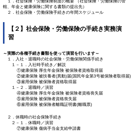
１．社会保険・労働保険制度の概要 （社会保険・労働保険の管
轄、年金と健康保険に関する書類の提出先）
２．社会保険・労働保険手続きの年間スケジュール
【２】社会保険・労働保険の手続き実務演
習
～実際の各種手続き書類を使って演習を行います～
１．入社・退職時の社会保険・労働保険関係手続き
１－１．入社時手続き／解説
①健康保険 厚生年金保険 被保険者資格取得届
②健康保険 被扶養者(異動)届(国民年金第3号被保険者取得届)
③雇用保険 被保険者資格取得届
１－２．退職時／演習
④健康保険 厚生年金保険 被保険者資格喪失届
⑤雇用保険 被保険者資格喪失届
⑥雇用保険 被保険者離職証明書(離職票)
２．休職時の社会保険手続き
２－１．休職時／演習
⑦健康保険 傷病手当金支給申請書