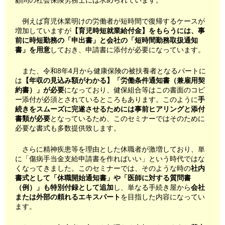
顧問の社会保険労務士には求められています。
例えば育児休業明けの労働者が短時間で復帰するケースが
増加していますが
【育児時短就業給付金】をもらうには、事
前に時短勤務の「申出書」と会社の「短時間勤務取扱通知
書」を用意
しておき、申請書に添付が必要になっています。
また、令和8年4月から健康保険の被扶養者となるパートに
は
【年収の見込み額がわかる】「労働条件通知書（兼雇用契
約書）」が必要
になっており、健保組合等はこの書面のコピ
ー添付が必須とされているところもあります。このように
手
続きをスムーズに完遂させるためには事前ヒアリングと添付
書類が必要
となっているため、このセミナーではそのために
必要な書式も多数提供致します。
さらに精神疾患等を理由とした休職者が激増しており、単
に「傷病手当金支給申請書を作ればいい」という時代ではな
くなってきました。このセミナーでは、そのような時の
社内
書式として「休職開始通知書」や「医師に対する質問書
（例）」も特別付録として追加
し、単なる手続き屋から
会社
または外部の頼れるエキスパート
を目指した内容になってい
ます。