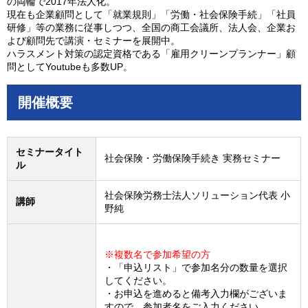
の両輪で2017年法人化。
現在も企業顧問として「就業規則」「労働・社会保険手続」「社員
研修」等の業務に従事しつつ、全国の商工会議所、法人会、企業お
よび顧問先で講演・セミナーを展開中。
ハラスメント対策の認定資格である「雇用クリーンプランナー」顧
問としてYoutubeも多数UP。
開催概要
セミナータイト
社会保険・労働保険手続き 実務セミナー
ル
社会保険労務士法人ソリューション代表 小
講師
野純
※複数名で参加希望の方
・「申込リスト」で参加名分の数量を選択
してください。
・お申込を進めると備考入力欄がございま
すので、参加者名をご入力ください。