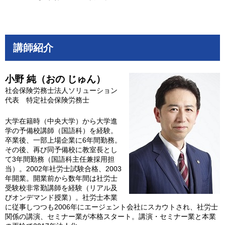
講師紹介
小野 純
（おの じゅん）
社会保険労務士法人ソリューション
代表 特定社会保険労務士
大学在籍時（中央大学）から大学進
学の予備校講師（国語科）を経験。
卒業後、一部上場企業に6年間勤務。
その後、再び同予備校に教室長とし
て3年間勤務（国語科主任兼採用担
当）。2002年社労士試験合格、2003
年開業。開業前から数年間は社労士
受験校非常勤講師を経験（リアル及
びオンデマンド授業）。社労士本業
に従事しつつも2006年にエージェント会社にスカウトされ、社労士
関係の講演、セミナー業が本格スタート。講演・セミナー業と本業