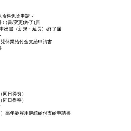
保険料免除申請～
書/変更(終了)届
申出書（新規・延長）/終了届
～
児休業給付金支給申請書
書
（同日得喪）
（同日得喪）
書
高年齢雇用継続給付支給申請書