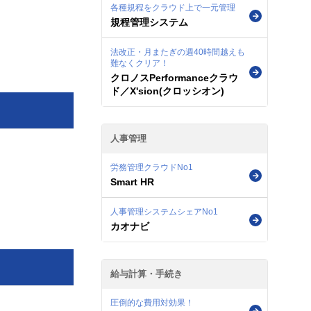
各種規程をクラウド上で一元管理
規程管理システム
法改正・月またぎの週40時間越えも
難なくクリア！
クロノスPerformanceクラウ
ド／X'sion(クロッシオン)
人事管理
労務管理クラウドNo1
Smart HR
人事管理システムシェアNo1
カオナビ
給与計算・手続き
圧倒的な費用対効果！