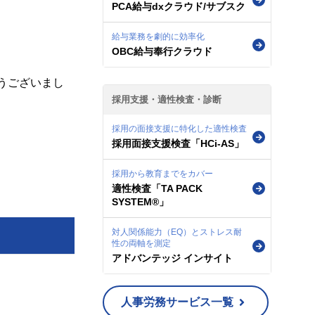
PCA給与dxクラウド/サブスク
給与業務を劇的に効率化
OBC給与奉行クラウド
うございまし
採用支援・適性検査・診断
採用の面接支援に特化した適性検査
採用面接支援検査「HCi-AS」
採用から教育までをカバー
適性検査「TA PACK
SYSTEM®」
対人関係能力（EQ）とストレス耐
性の両軸を測定
アドバンテッジ インサイト
人事労務サービス一覧