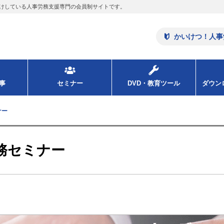
けしている人事労務支援専門の会員制サイトです。
かいけつ！人事
事
セミナー
DVD・教育ツール
ダウ
ナー
務セミナー