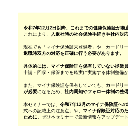
令和7年12月2日以降、これまでの健康保険証が
これにより、
入退社時の社会保険手続きや社内対
現在でも「マイナ保険証未登録者」や「カードリ
退職時双方の対応を正確に行う必要があります。
具体的には、マイナ保険証を保有していない従業
申請・回収・保管までを確実に実施する体制整備
また、マイナ保険証を保有していても、
カードリ
が必要
になるため、
社内周知やフォロー体制の整
本セミナーでは、
令和7年12月のマイナ保険証へ
式への記載上の注意点」や、
マイナ保険証対応の
ために、
ぜひ本セミナーで最新情報をアップデー