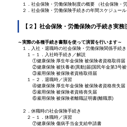
１．社会保険・労働保険制度の概要 （社会保険・労
２．社会保険・労働保険手続きの年間スケジュール
【２】社会保険・労働保険の手続き実務
～実際の各種手続き書類を使って演習を行います～
１．入社・退職時の社会保険・労働保険関係手続き
１－１．入社時手続き／解説
①健康保険 厚生年金保険 被保険者資格取得届
②健康保険 被扶養者(異動)届(国民年金第3号被
③雇用保険 被保険者資格取得届
１－２．退職時／演習
④健康保険 厚生年金保険 被保険者資格喪失届
⑤雇用保険 被保険者資格喪失届
⑥雇用保険 被保険者離職証明書(離職票)
２．休職時の社会保険手続き
２－１．休職時／演習
⑦健康保険 傷病手当金支給申請書