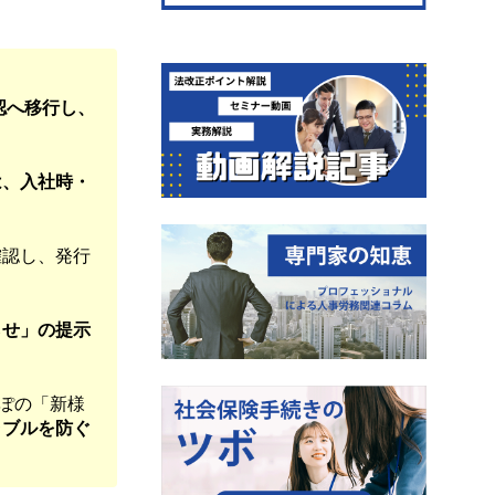
認へ移行し、
は、入社時・
確認し、発行
らせ」の提示
ぽの「新様
ラブルを防ぐ