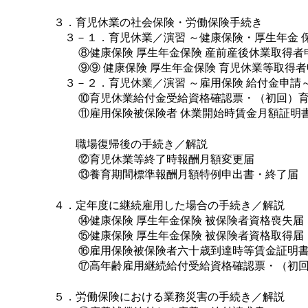
３．育児休業の社会保険・労働保険手続き
３－１．育児休業／演習 ～健康保険・厚生年金 
⑧健康保険 厚生年金保険 産前産後休業取得者申出
⑨⑨ 健康保険 厚生年金保険 育児休業等取得者
３－２．育児休業／演習 ～雇用保険 給付金申請
⑩育児休業給付金受給資格確認票・（初回）育
⑪雇用保険被保険者 休業開始時賃金月額証明
職場復帰後の手続き／解説
⑫育児休業等終了時報酬月額変更届
⑬養育期間標準報酬月額特例申出書・終了届
４．定年度に継続雇用した場合の手続き／解説
⑭健康保険 厚生年金保険 被保険者資格喪失届
⑮健康保険 厚生年金保険 被保険者資格取得届
⑯雇用保険被保険者六十歳到達時等賃金証明
⑰高年齢雇用継続給付受給資格確認票・（初回）
５．労働保険における業務災害の手続き／解説