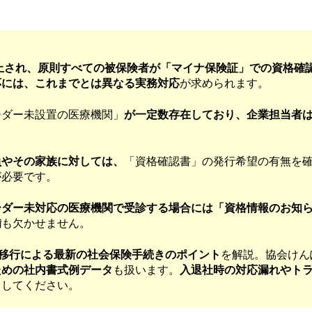
廃止され、原則すべての被保険者が「マイナ保険証」での資格確
応には、これまでとは異なる実務対応
が求められます。
ーダー未設置の医療機関」
が一定数存在しており、企業担当者
員やその家族に対しては、
「資格確認書」の発行希望の有無を
が必要です。
ーダー未対応の医療機関で受診する場合には「資格情報のお知
備
も欠かせません。
の移行による最新の社会保険手続きのポイント
を解説。協会けん
ための社内書式例データ
も扱います。
入退社時の対応漏れやト
トしてください。