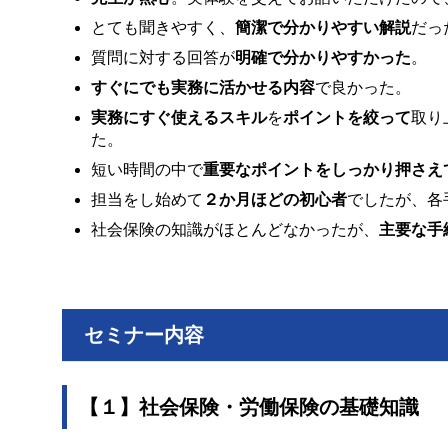
とても聞きやすく、
簡潔で分かりやすい解説
だっ
質問に対する回答が
明確で分かりやすかった
。
すぐにでも実務に活かせる内容
で良かった。
実務にすぐ使えるスキル
を
ポイントを絞って
取り
た。
短い時間の中で
重要なポイントをしっかり押さえ
担当をし始めて
２か月ほどの初心者
でしたが、各
社会保険の知識がほとんどなかったが、
主要な手
セミナー内容
【１】社会保険・労働保険の基礎知識