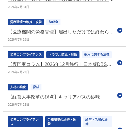
2026年7月31日
労務環境の維持・改善
助成金
【医療機関の労務管理】届出しただけでは終わらない！ ベースアップ評価料「中間報告」と「実績報告」で押さえておきたいポイント
2026年7月28日
労務コンプライアンス
トラブル防止・対応
採用に関する法律
【専門家コラム】2026年12月施行｜日本版DBS（こども性暴力防止法）とは？対象事業者・義務・企業が今から準備すべきことをわかりやすく解説
2026年7月27日
人材の強化
育成
【経営人事改革の視点】キャリアパスの妙味
2026年7月23日
労務コンプライアン
労務環境の維持・改
給与・労務の法
ス
善
律