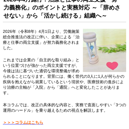
力義務化」のポイントと実務対応 ～「辞めさ
せない」から「活かし続ける」組織へ～
2026年（令和8年）4月1日より、労働施策
総合推進法の改正に伴い、企業による「治
療と仕事の両立支援」が努力義務化されま
した。
これまでは企業の「自主的な取り組み」と
いう位置づけが強かった両立支援ですが、
今後は法に基づいた適切な環境整備が求め
られることになります。背景には、働く世代の3人に1人が何らかの
疾病を抱えながら就業しているという現状や、医療技術の進歩によ
り治療の主軸が「入院」から「通院」へと変化したことがありま
す。
本コラムでは、改正の具体的な内容と、実務で直面しやすい「3つの
運用のハードル」を乗り越えるための視点を解説します。
＞＞＞コラムはこちら