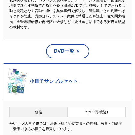
裁判例をもとに、パワハラの境界線とグレーゾーンを整理し、管理職が
現場で迷わず判断できる力を養う研修DVDです。指導として許される言
動と問題となる言動の違いを具体事例で解説し、管理職ごとの判断のば
らつきを防止。講師はハラスメント案件に精通した弁護士・佐久間大輔
氏。全管理職研修や再発防止研修など、繰り返し活用できる実務直結型
の教材です。
DVD一覧
小冊子サンプルセット
価格
5,500円(税込)
かいけつ!人事労務では、法改正対応や従業員への周知、教育・啓蒙等
に活用できる小冊子を販売しています。