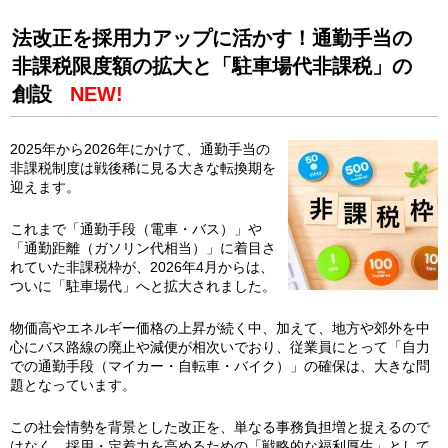
法改正を採用力アップに活かす！通勤手当の
非課税限度額の拡大と「駐車場代非課税」の
創設
NEW!
2025年から2026年にかけて、通勤手当の
非課税制度は戦後稀に見る大きな転換期を
迎えます。
これまで「通勤手段（電車・バス）」や
「通勤距離（ガソリン代相当）」に着目さ
れていた非課税枠が、2026年4月からは、
ついに「駐車場代」へと拡大されました。
物価高やエネルギー価格の上昇が続く中、加えて、地方や郊外を中
心にバス路線の廃止や減便が相次いでおり、従業員にとって「自力
での通勤手段（マイカー・自転車・バイク）」の確保は、大きな問
題となっています。
この社会情勢を背景とした改正を、単なる事務負担増と捉えるので
はなく、採用・定着力を高めるための「戦略的な福利厚生」として