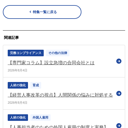
特集一覧に戻る
関連記事
労務コンプライアンス
その他の法律
【専門家コラム】設立急増の合同会社とは
2026年8月4日
人材の強化
育成
【経営人事改革の視点】人間関係の悩みに対処する
2026年8月4日
人材の強化
外国人雇用
【人事担当者のための外国人雇用の制度と実務】育成就労制度における企業の費用 ～労働者への投資との関係から～