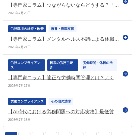
【専門家コラム】つながらないならどうする？「つながらない権利」を考える
2026年7月23日
労務環境の維持・改善
療養・復職支援
【専門家コラム】メンタルヘルス不調による休職対応と産業医連携｜具体的な連携の仕方【後編】
2026年7月21日
労務コンプライアン
日常の労務手続
労働時間・休日の法
ス
き
律
【専門家コラム】適正な労働時間管理とは？よくある違反事例と企業が押さえるべき管理のポイント
2026年7月17日
労務コンプライアンス
その他の法律
【AI時代における労務問題への対応実務】最低賃金から考えるAIの限界
2026年7月16日