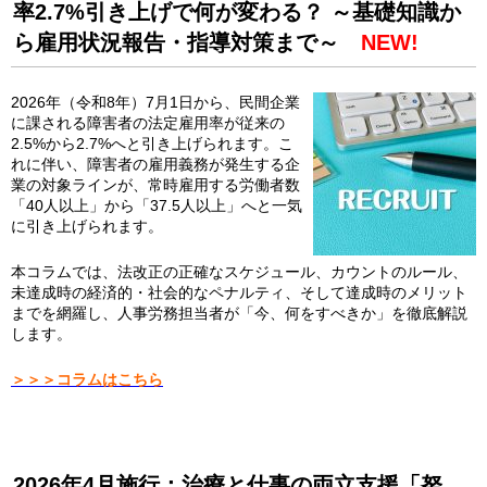
率2.7%引き上げで何が変わる？ ～基礎知識か
ら雇用状況報告・指導対策まで～
NEW!
2026年（令和8年）7月1日から、民間企業
に課される障害者の法定雇用率が従来の
2.5%から2.7%へと引き上げられます。こ
れに伴い、障害者の雇用義務が発生する企
業の対象ラインが、常時雇用する労働者数
「40人以上」から「37.5人以上」へと一気
に引き上げられます。
本コラムでは、法改正の正確なスケジュール、カウントのルール、
未達成時の経済的・社会的なペナルティ、そして達成時のメリット
までを網羅し、人事労務担当者が「今、何をすべきか」を徹底解説
します。
＞＞＞コラムはこちら
2026年4月施行：治療と仕事の両立支援「努