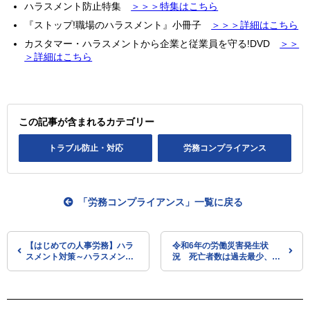
ハラスメント防止特集
＞＞＞特集はこちら
『ストップ!職場のハラスメント』小冊子
＞＞＞詳細はこちら
カスタマー・ハラスメントから企業と従業員を守る!DVD
＞＞
＞詳細はこちら
この記事が含まれるカテゴリー
トラブル防止・対応
労務コンプライアンス
「労務コンプライアンス」一覧に戻る
【はじめての人事労務】ハラ
令和6年の労働災害発生状
スメント対策～ハラスメント
況 死亡者数は過去最少、休
を防ごう 職場の相談体制づく
業4日以上の死傷者数は4年連
り～
続増加（厚労省）