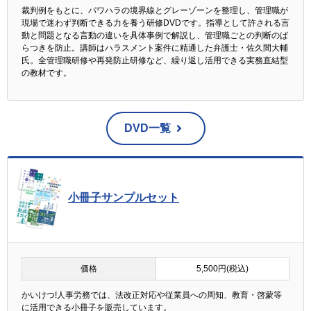
裁判例をもとに、パワハラの境界線とグレーゾーンを整理し、管理職が
現場で迷わず判断できる力を養う研修DVDです。指導として許される言
動と問題となる言動の違いを具体事例で解説し、管理職ごとの判断のば
らつきを防止。講師はハラスメント案件に精通した弁護士・佐久間大輔
氏。全管理職研修や再発防止研修など、繰り返し活用できる実務直結型
の教材です。
DVD一覧
小冊子サンプルセット
価格
5,500円(税込)
かいけつ!人事労務では、法改正対応や従業員への周知、教育・啓蒙等
に活用できる小冊子を販売しています。