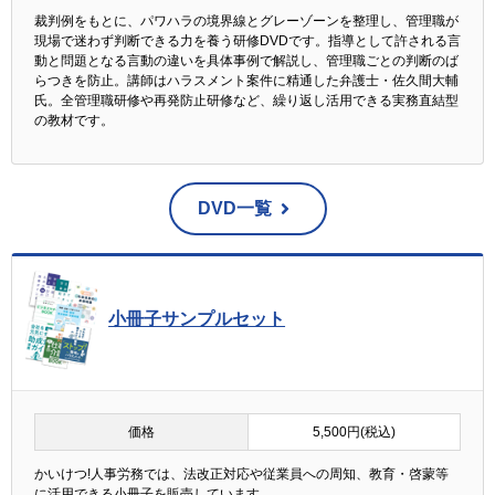
裁判例をもとに、パワハラの境界線とグレーゾーンを整理し、管理職が
現場で迷わず判断できる力を養う研修DVDです。指導として許される言
動と問題となる言動の違いを具体事例で解説し、管理職ごとの判断のば
らつきを防止。講師はハラスメント案件に精通した弁護士・佐久間大輔
氏。全管理職研修や再発防止研修など、繰り返し活用できる実務直結型
の教材です。
DVD一覧
小冊子サンプルセット
価格
5,500円(税込)
かいけつ!人事労務では、法改正対応や従業員への周知、教育・啓蒙等
に活用できる小冊子を販売しています。