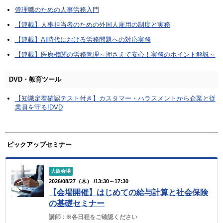
管理職のための人事労務入門
【連載】人事担当者のための外国人雇用の制度と実務
【連載】AI時代における労務問題への対応実務
【連載】医療機関の労務管理～押さえて安心！実務のポイント解説～
DVD・教育ツール
【知識定着確認テスト付き】カスタマー・ハラスメントから企業と従
業員を守る!DVD
ピックアップセミナー
大阪会場
2026/08/27（木） /13:30～17:30
【会場開催】はじめての給与計算と社会保険
の基礎セミナー
講師 :
※各日程をご確認ください