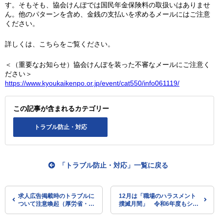
す。そもそも、協会けんぽでは国民年金保険料の取扱いはありませ
ん。他のパターンを含め、金銭の支払いを求めるメールにはご注意
ください。
詳しくは、こちらをご覧ください。
＜（重要なお知らせ）協会けんぽを装った不審なメールにご注意く
ださい＞
https://www.kyoukaikenpo.or.jp/event/cat550/info061119/
この記事が含まれるカテゴリー
トラブル防止・対応
「トラブル防止・対応」一覧に戻る
求人広告掲載時のトラブルに
12月は「職場のハラスメント
ついて注意喚起（厚労省・ハ
撲滅月間」 令和6年度もシン
ローワークインターネットサ
ポジウムを開催（厚労省・あか