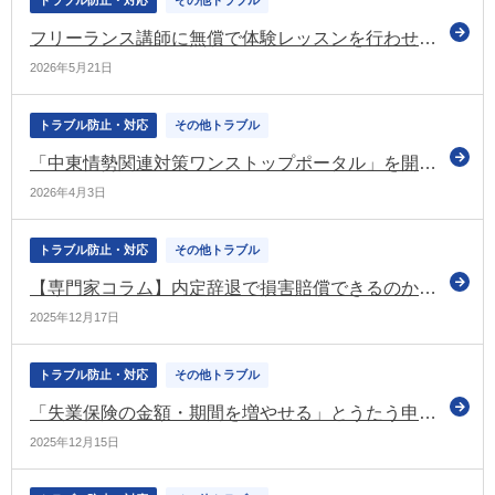
トラブル防止・対応
その他トラブル
フリーランス講師に無償で体験レッスンを行わせた事案 フリーランス・事業者間取引適正化等法に基づき勧告（経産省）
2026年5月21日
トラブル防止・対応
その他トラブル
「中東情勢関連対策ワンストップポータル」を開設（厚労省）
2026年4月3日
トラブル防止・対応
その他トラブル
【専門家コラム】内定辞退で損害賠償できるのか？企業側の法的リスクと現実的な対処法
2025年12月17日
トラブル防止・対応
その他トラブル
「失業保険の金額・期間を増やせる」とうたう申請サポートにご注意ください（東京労働局など）
2025年12月15日