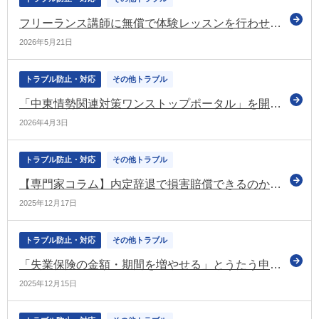
フリーランス講師に無償で体験レッスンを行わせた事案 フリーランス・事業者間取引適正化等法に基づき勧告（経産省）
2026年5月21日
トラブル防止・対応
その他トラブル
「中東情勢関連対策ワンストップポータル」を開設（厚労省）
2026年4月3日
トラブル防止・対応
その他トラブル
【専門家コラム】内定辞退で損害賠償できるのか？企業側の法的リスクと現実的な対処法
2025年12月17日
トラブル防止・対応
その他トラブル
「失業保険の金額・期間を増やせる」とうたう申請サポートにご注意ください（東京労働局など）
2025年12月15日