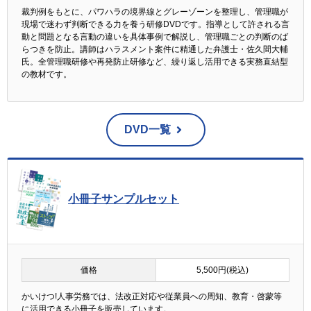
裁判例をもとに、パワハラの境界線とグレーゾーンを整理し、管理職が
現場で迷わず判断できる力を養う研修DVDです。指導として許される言
動と問題となる言動の違いを具体事例で解説し、管理職ごとの判断のば
らつきを防止。講師はハラスメント案件に精通した弁護士・佐久間大輔
氏。全管理職研修や再発防止研修など、繰り返し活用できる実務直結型
の教材です。
DVD一覧
小冊子サンプルセット
価格
5,500円(税込)
かいけつ!人事労務では、法改正対応や従業員への周知、教育・啓蒙等
に活用できる小冊子を販売しています。