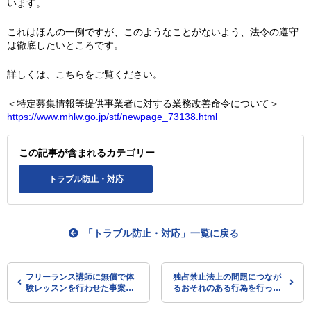
います。
これはほんの一例ですが、このようなことがないよう、法令の遵守
は徹底したいところです。
詳しくは、こちらをご覧ください。
＜特定募集情報等提供事業者に対する業務改善命令について＞
https://www.mhlw.go.jp/stf/newpage_73138.html
この記事が含まれるカテゴリー
トラブル防止・対応
「トラブル防止・対応」一覧に戻る
フリーランス講師に無償で体
独占禁止法上の問題につなが
験レッスンを行わせた事案
るおそれのある行為を行った
フリーランス・事業者間取引
荷主 令和7年度において779
適正化等法に基づき勧告（経
名（公取の調査）