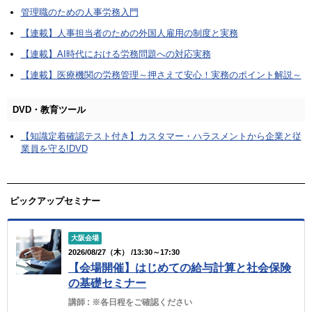
管理職のための人事労務入門
【連載】人事担当者のための外国人雇用の制度と実務
【連載】AI時代における労務問題への対応実務
【連載】医療機関の労務管理～押さえて安心！実務のポイント解説～
DVD・教育ツール
【知識定着確認テスト付き】カスタマー・ハラスメントから企業と従
業員を守る!DVD
ピックアップセミナー
大阪会場
2026/08/27（木） /13:30～17:30
【会場開催】はじめての給与計算と社会保険
の基礎セミナー
講師 :
※各日程をご確認ください