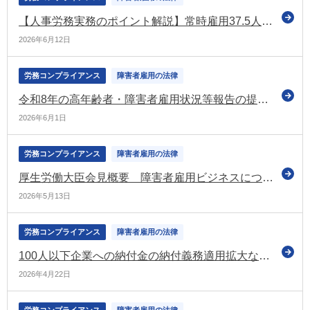
【人事労務実務のポイント解説】常時雇用37.5人以上の企業必読｜障害者雇用率2.7%引き上げで何が変わる？ ～基礎知識から雇用状況報告・指導対策まで～
2026年6月12日
労務コンプライアンス
障害者雇用の法律
令和8年の高年齢者・障害者雇用状況等報告の提出についてお知らせ（厚労省）
2026年6月1日
労務コンプライアンス
障害者雇用の法律
厚生労働大臣会見概要 障害者雇用ビジネスについて質疑応答 大臣が企業側の雇用責任の希薄化を指摘（令和8年5月12日）
2026年5月13日
労務コンプライアンス
障害者雇用の法律
100人以下企業への納付金の納付義務適用拡大などを盛り込んだ報告書に沿った議論をスタート（労政審の障害者雇用分科会）
2026年4月22日