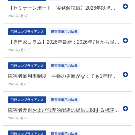
【セミナーレポート｜実務解説編】2026年以降の障害者雇用実務のポイント
2026年8月6日
労務コンプライアンス
障害者雇用の法律
【専門家コラム】2026年最新：2026年7月から障害者法定雇用率が2.7%へ引き上げに。対象企業の拡大と今から取るべき実務対応を徹底解説
2026年7月13日
労務コンプライアンス
障害者雇用の法律
障害者雇用率制度 手帳の更新がなくても1年程度は算定対象とする方向性を示す（労政審の障害者雇用分科会）
2026年6月23日
労務コンプライアンス
障害者雇用の法律
障害者差別および合理的配慮の提供に関する相談件数 令和7年度は631件で前年度に比べて44.1％増加（厚労省）
2026年6月19日
労務コンプライアンス
障害者雇用の法律