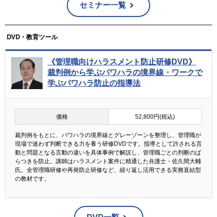
セミナー一覧
DVD・教育ツール
《管理職向けハラスメント防止研修DVD》
裁判例から学ぶパワハラの境界線・ワークで
学ぶパワハラ防止の指導法
価格
52,800円(税込)
裁判例をもとに、パワハラの境界線とグレーゾーンを整理し、管理職が
現場で迷わず判断できる力を養う研修DVDです。指導として許される言
動と問題となる言動の違いを具体事例で解説し、管理職ごとの判断のば
らつきを防止。講師はハラスメント案件に精通した弁護士・佐久間大輔
氏。全管理職研修や再発防止研修など、繰り返し活用できる実務直結型
の教材です。