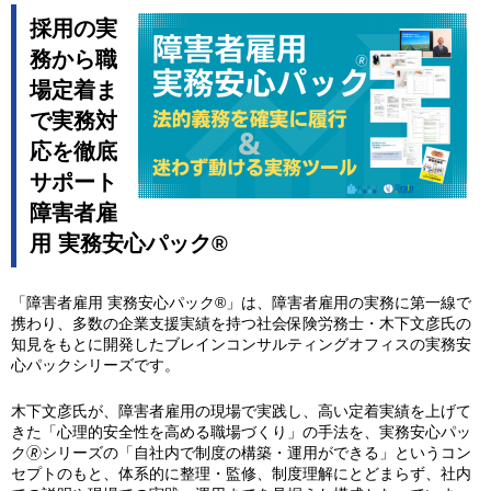
採用の実
務から職
場定着ま
で実務対
応を徹底
サポート
障害者雇
用 実務安心パック®
「障害者雇用 実務安心パック®」は、障害者雇用の実務に第一線で
携わり、多数の企業支援実績を持つ社会保険労務士・木下文彦氏の
知見をもとに開発したブレインコンサルティングオフィスの実務安
心パックシリーズです。
木下文彦氏が、障害者雇用の現場で実践し、高い定着実績を上げて
きた「心理的安全性を高める職場づくり」の手法を、実務安心パッ
ク🄬シリーズの「自社内で制度の構築・運用ができる」というコン
セプトのもと、体系的に整理・監修、制度理解にとどまらず、社内