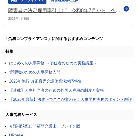
労務コンプライアンス
障害者雇用の法律
障害者の法定雇用率引上げ 令和8年7月から 今一度ご確認を
2026年4月9日
「労務コンプライアンス」に関するおすすめコンテンツ
特集
はじめての人事労務 ～初任者のための実務講座～
管理職のための人事労務入門
2025年施行 改正育児介護休業法対応特集
【連載】人事担当者のための外国人雇用の制度と実務
【2026年最新】法改正でここが変わる！人事労務実務のポイント解説
人事労務サービス
介護相談窓口「顧問介護士」ブレイン版
HRbase