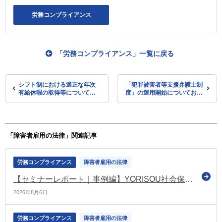
労務コンプライアンス
「労務コンプライアンス」一覧に戻る
シフト制における適正な年次
「犯罪被害者等支援弁護士制
有給休暇の取得等について検
度」の運用開始についてお知
討（内閣府・規制改革推進会
らせ（法務省）
議のWG）
「障害者雇用の法律」関連記事
労務コンプライアンス
障害者雇用の法律
【セミナーレポート｜事例編】YORISOU社会保険労務士法人に学ぶ「共に働き、共に成長する」定着支援
2026年8月6日
労務コンプライアンス
障害者雇用の法律