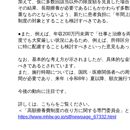
加えて、仮に多数回該当以外の限度額を見直した場合、
その結果、長期療養が必要であるにもかかわらず多数
重なものとならないよう、新たに患者負担に「年間上
制度の対象とすることも検討すべきである。
●また、例えば、年収200万円未満で「仕事と治療
度でも大変厳しい状況にあるため、例えば、所得区分
に特に配慮することも検討すべきといった意見もあっ
なお、基本的な考え方が示されましたが、具体的な金
べきであるとされています。
また、施行時期については、国民・医療関係者への周
間が必要であり、来年（令和8年）夏以降、順次施行
今後の動向に注目です。
詳しくは、こちらをご覧ください。
＜「高額療養費制度の在り方に関する専門委員会」と
https://www.mhlw.go.jp/stf/newpage_67332.html