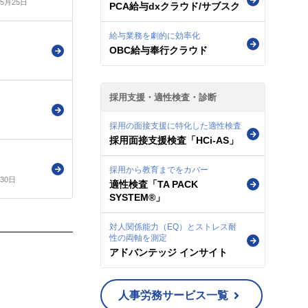
年5月25日
PCA給与dxクラウド/サブスク
給与業務を劇的に効率化
OBC給与奉行クラウド
採用支援・適性検査・診断
採用の面接支援に特化した適性検査
採用面接支援検査「HCi-AS」
採用から教育までをカバー
月30日
適性検査「TA PACK
SYSTEM®」
対人関係能力（EQ）とストレス耐
性の両軸を測定
アドバンテッジ インサイト
人事労務サービス一覧