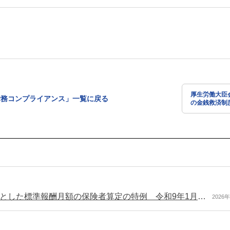
厚生労働大臣
労務コンプライアンス」一覧に戻る
の金銭救済制
在り方などに
答（令和7年1
療養、育児又は介護により報酬が急減した者を対象とした標準報酬月額の保険者算定の特例 令和9年1月から適用（厚労省）
2026