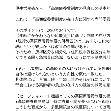
厚生労働省から、「高額療養費制度の見直しの基本的な
これは、「高額療養費制度の在り方に関する専門委員
そのポイントは、次のとおりです。
【年齢にかかわらない応能負担に基づく制度の在り方
●現行の高額療養費制度の所得区分は、あまりにも大
設計という観点からは改善の余地がある。
そのため、所得区分を細分化（住民税非課税区分を除
ができる限り急増又は急減しないようにする制度設計
●また、70歳以上の高齢者のみに設けられている外
自体は避けられないという方向性で概ね一致した。
具体的には、月額上限・年額上限のそれぞれについて
部会における高齢者の負担の在り方の議論の状況を踏
【セーフティネット機能としての高額療養費制度の機
●高額療養費制度は、特に療養期間が長期にわたる患
こうした観点から、多数回該当の限度額については現