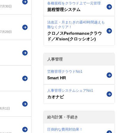
各種規程をクラウド上で一元管理
年7月30日
規程管理システム
法改正・月またぎの週40時間越えも
難なくクリア！
年7月29日
クロノスPerformanceクラウ
ド／X'sion(クロッシオン)
人事管理
労務管理クラウドNo1
Smart HR
人事管理システムシェアNo1
カオナビ
年6月1日
給与計算・手続き
圧倒的な費用対効果！