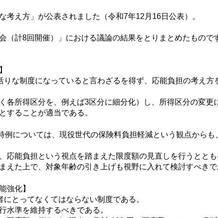
考え方」が公表されました（令和7年12月16日公表）。
会（計8回開催）」における議論の結果をとりまとめたもので
】
括りな制度になっていると言わざるを得ず、応能負担の考え方
く各所得区分を、例えば3区分に細分化）し、所得区分の変更
とすることが適当である。
来特例については、現役世代の保険料負担軽減という観点からも
、応能負担という視点を踏まえた限度額の見直しを行うととも
まえた上で、対象年齢の引き上げも視野に入れて検討すべきで
能強化】
者にとってなくてはならない制度である。
行水準を維持するべきである。