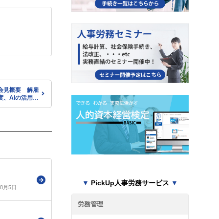
会見概要 解雇
度、AIの活用の
関する質疑に応
2月16日）
▼
PickUp人事労務サービス
▼
年8月5日
労務管理