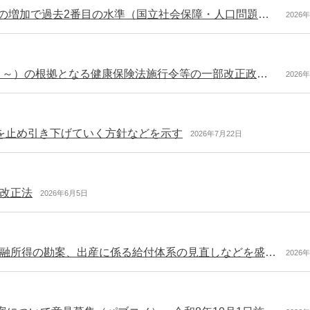
令和6年度の社会保障給付費は138兆円台 3年ぶりの増加で過去2番目の水準（国立社会保障・人口問題研究所）
2026
高額療養費制度の見直し（令和8年8月・令和9年8月～）の根拠となる健康保険法施行令等の一部改正政令を官報に公布 厚労省の専用ページも更新
2026
を止め引き下げていく方針などを示す
2026年7月22日
改正法
2026年6月5日
一部保険外療養の創設、後期高齢者医療における金融所得の勘案、出産に係る給付体系の見直しなどを盛り込んだ健康保険等の改正法が成立
2026