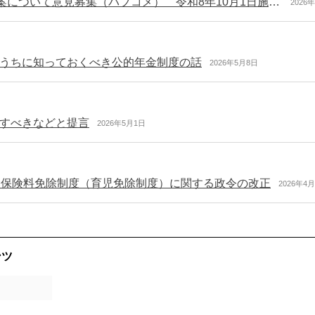
いわゆる106万円の壁の撤廃に関する政省令の改正案について意見募集（パブコメ） 令和8年10月1日施行予定
2026
うちに知っておくべき公的年金制度の話
2026年5月8日
すべきなどと提言
2026年5月1日
金保険料免除制度（育児免除制度）に関する政令の改正
2026年4
ンツ