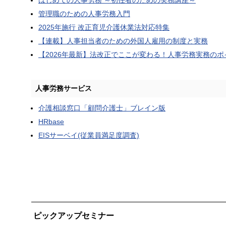
はじめての人事労務 ～初任者のための実務講座～
管理職のための人事労務入門
2025年施行 改正育児介護休業法対応特集
【連載】人事担当者のための外国人雇用の制度と実務
【2026年最新】法改正でここが変わる！人事労務実務のポ
人事労務サービス
介護相談窓口「顧問介護士」ブレイン版
HRbase
EISサーベイ(従業員満足度調査)
ピックアップセミナー