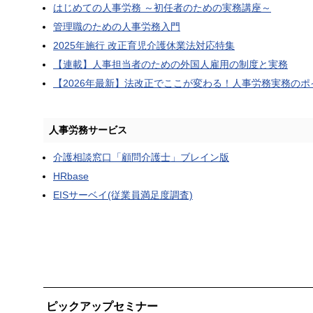
はじめての人事労務 ～初任者のための実務講座～
管理職のための人事労務入門
2025年施行 改正育児介護休業法対応特集
【連載】人事担当者のための外国人雇用の制度と実務
【2026年最新】法改正でここが変わる！人事労務実務のポ
人事労務サービス
介護相談窓口「顧問介護士」ブレイン版
HRbase
EISサーベイ(従業員満足度調査)
ピックアップセミナー