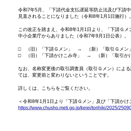
令和7年5月、「下請代金支払遅延等防止法及び下請
見直されることになりました（令和8年1月1日施行）
この改正を踏まえ、令和8年1月1日より、「下請Ｇ
中小企業庁からありました（令和7年9月1日公表）。
□ （旧）「下請Ｇメン」 → （新）「取引Ｇメン
□ （旧）「下請かけこみ寺」 → （新）「取引か
なお、名称変更後の取引調査員（取引Ｇメン）による
ては、変更前と変わりないということです。
詳しくは、こちらをご覧ください。
＜令和8年1月1日より「下請Ｇメン」及び「下請か
https://www.chusho.meti.go.jp/keiei/torihiki/2025/2509