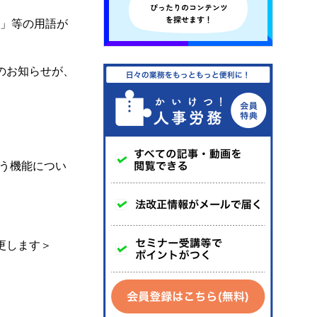
請」等の用語が
のお知らせが、
う機能につい
更します＞