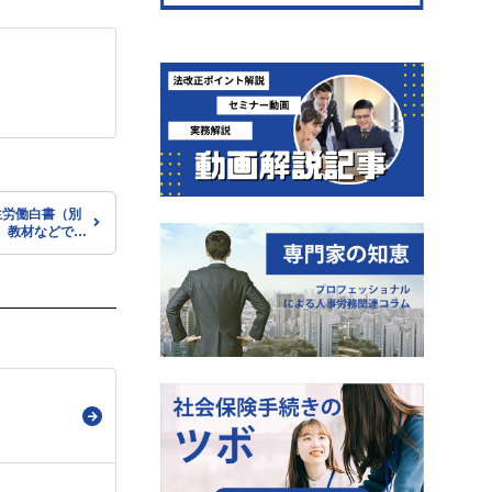
生労働白書（別
 教材などでご
（厚労省）