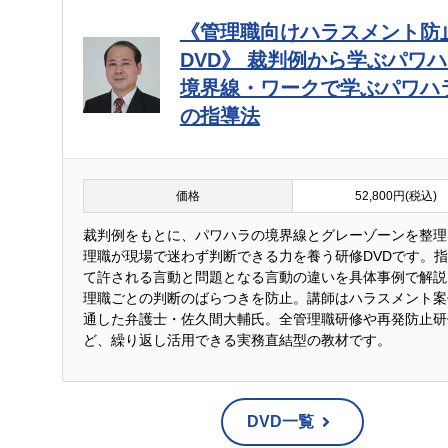
《管理職向けハラスメント防
DVD》 裁判例から学ぶパワ
境界線・ワークで学ぶパワハ
の指導法
価格
52,800円(税込)
裁判例をもとに、パワハラの境界線とグレーゾーンを整理
理職が現場で迷わず判断できる力を養う研修DVDです。
て許される言動と問題となる言動の違いを具体事例で解説
理職ごとの判断のばらつきを防止。講師はハラスメント案
通した弁護士・佐久間大輔氏。全管理職研修や再発防止研
ど、繰り返し活用できる実務直結型の教材です。
DVD一覧