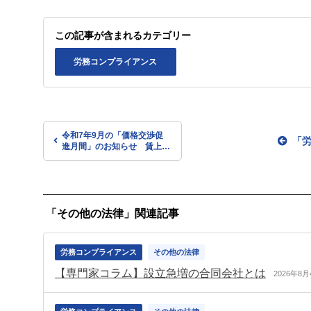
この記事が含まれるカテゴリー
労務コンプライアンス
令和7年9月の「価格交渉促
「
進月間」のお知らせ 賃上げ
実現が重要な今こそ積極的に
価格交渉・価格転嫁を行いま
しょう（経産省・中小企業
庁）
「その他の法律」関連記事
労務コンプライアンス
その他の法律
【専門家コラム】設立急増の合同会社とは
2026年8月