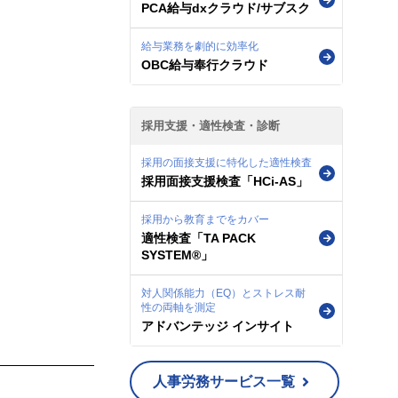
PCA給与dxクラウド/サブスク
給与業務を劇的に効率化
OBC給与奉行クラウド
採用支援・適性検査・診断
採用の面接支援に特化した適性検査
採用面接支援検査「HCi-AS」
採用から教育までをカバー
適性検査「TA PACK
SYSTEM®」
対人関係能力（EQ）とストレス耐
性の両軸を測定
アドバンテッジ インサイト
人事労務サービス一覧