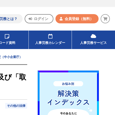
労務とは？
ログイン
会員登録
（無料）
ンロード資料
人事労務カレンダー
人事労務サービス
更（中小企業庁）
及び「取
その他の法律