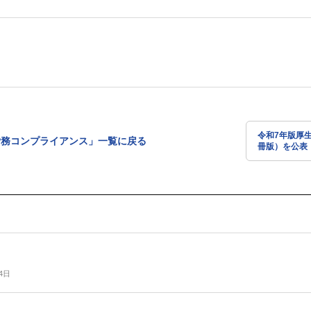
令和7年版厚
労務コンプライアンス」一覧に戻る
冊版）を公表
使用ください
4日