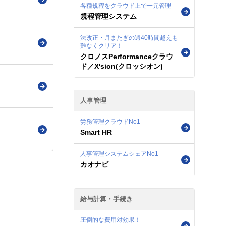
各種規程をクラウド上で一元管理
規程管理システム
法改正・月またぎの週40時間越えも
難なくクリア！
クロノスPerformanceクラウ
ド／X'sion(クロッシオン)
人事管理
労務管理クラウドNo1
Smart HR
人事管理システムシェアNo1
カオナビ
給与計算・手続き
圧倒的な費用対効果！