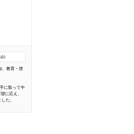
税込)
知、教育・啓
に手に取って中
要望に応え、
ました。