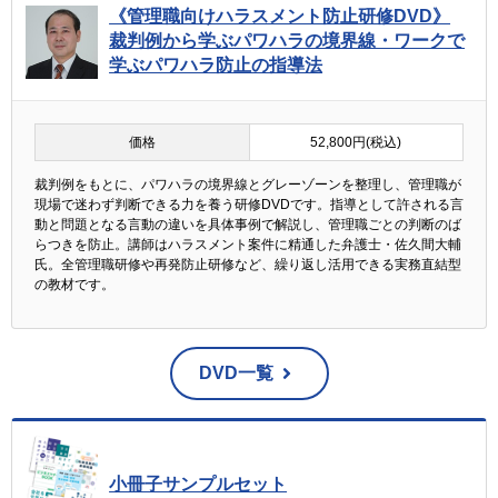
《管理職向けハラスメント防止研修DVD》
裁判例から学ぶパワハラの境界線・ワークで
学ぶパワハラ防止の指導法
価格
52,800円(税込)
裁判例をもとに、パワハラの境界線とグレーゾーンを整理し、管理職が
現場で迷わず判断できる力を養う研修DVDです。指導として許される言
動と問題となる言動の違いを具体事例で解説し、管理職ごとの判断のば
らつきを防止。講師はハラスメント案件に精通した弁護士・佐久間大輔
氏。全管理職研修や再発防止研修など、繰り返し活用できる実務直結型
の教材です。
DVD一覧
小冊子サンプルセット