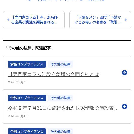
【専門家コラム】今、あらゆ
「下請Ｇメン」及び「下請か
る企業が実施を期待される
けこみ寺」の名称を「取引Ｇ
「人権デュー・ディリジェン
メン」及び「取引かけこみ
ス」とは
寺」に変更（中小企業庁）
「その他の法律」関連記事
労務コンプライアンス
その他の法律
【専門家コラム】設立急増の合同会社とは
2026年8月4日
労務コンプライアンス
その他の法律
令和８年７月31日に施行された国家情報会議設置法に基づき「国家情報局」を設置
2026年8月4日
労務コンプライアンス
その他の法律