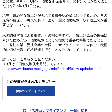
この度、令和7年9月の「価格交渉促進月間」のお知らせがありまし
た（令和7年9月1日公表）。
現在、継続的な賃上げが実現する成長型経済に転換するため、その
原資の確保が不可欠であり、より一層の価格転嫁、取引適正化が重
要となっています。
米国関税措置による影響が不透明な中ですが、賃上げ原資の確保に
向けた価格交渉・価格転嫁にとって極めて重要な時期であるとし
て、発注企業・受注企業の皆様に、サプライチェーン全体で、積極
的に価格交渉・価格転嫁を行うことを呼びかけています。
詳しくは、こちらをご覧ください。
＜9月は「価格交渉促進月間」です！＞
https://www.chusho.meti.go.jp/keiei/torihiki/follow-up/index.html
この記事が含まれるカテゴリー
労務コンプライアンス
「労務コンプライアンス」一覧に戻る