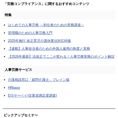
「労務コンプライアンス」に関するおすすめコンテンツ
特集
はじめての人事労務 ～初任者のための実務講座～
管理職のための人事労務入門
2025年施行 改正育児介護休業法対応特集
【連載】人事担当者のための外国人雇用の制度と実務
【2026年最新】法改正でここが変わる！人事労務実務のポイント解説
人事労務サービス
介護相談窓口「顧問介護士」ブレイン版
HRbase
EISサーベイ(従業員満足度調査)
ピックアップセミナー