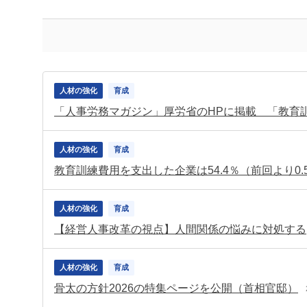
人材の強化
育成
「人事労務マガジン」厚労省のHPに掲載 「教育
人材の強化
育成
教育訓練費用を支出した企業は54.4％（前回より0
人材の強化
育成
【経営人事改革の視点】人間関係の悩みに対処する
人材の強化
育成
骨太の方針2026の特集ページを公開（首相官邸）