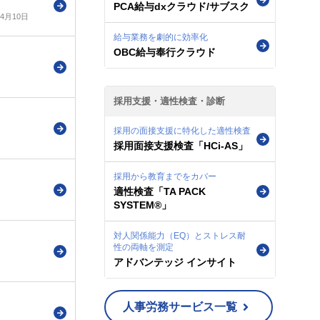
PCA給与dxクラウド/サブスク
年4月10日
給与業務を劇的に効率化
OBC給与奉行クラウド
採用支援・適性検査・診断
採用の面接支援に特化した適性検査
採用面接支援検査「HCi-AS」
採用から教育までをカバー
適性検査「TA PACK
SYSTEM®」
対人関係能力（EQ）とストレス耐
性の両軸を測定
アドバンテッジ インサイト
人事労務サービス一覧