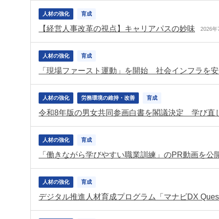
人材の強化
育成
【経営人事改革の視点】キャリアパスの妙味
2026年
人材の強化
育成
「現場ファースト運動」を開始 社会インフラを安
人材の強化
労務環境の維持・改善
育成
令和8年版の男女共同参画白書を閣議決定 学び直
人材の強化
育成
「働きながら学びやすい職業訓練」のPR動画を公
人材の強化
育成
デジタル推進人材育成プログラム「マナビDX Que