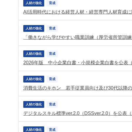
人材の強化
育成
AI活用時代における経営人材・経営専門人材育成
人材の強化
育成
「働きながら学びやすい職業訓練（厚労省所管訓練
人材の強化
育成
2026年版 中小企業白書・小規模企業白書を公表
人材の強化
育成
消費生活のキホン 若手従業員向け及び30代以降
人材の強化
育成
デジタルスキル標準ver.2.0（DSSver.2.0）を公
人材の強化
育成