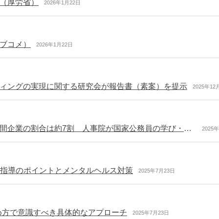
（厚労省）
2026年1月22日
ブコメ）
2026年1月22日
ィングの実現に関する研究会が報告書（素案）を提示
2025年12
従業員の自己啓発を支援する取組を実施している民間企業の割合は約7割 人事院が国家公務員の学び・学び直しの支援に係る施策の検討を進めるために民間企業を調査
2025
の指導のポイントとメンタルヘルス対策
2025年7月23日
進め方で意識すべき具体的なアプローチ
2025年7月23日