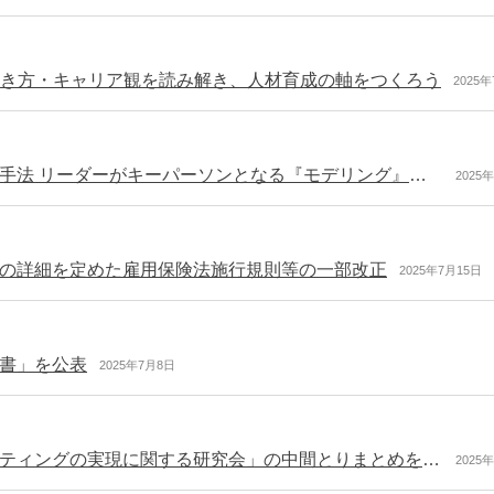
の働き方・キャリア観を読み解き、人材育成の軸をつくろう
2025
【専門家コラム】人材育成で見落とされがちな教育手法 リーダーがキーパーソンとなる『モデリング』とは
2025
の詳細を定めた雇用保険法施行規則等の一部改正
2025年7月15日
書」を公表
2025年7月8日
「経済社会情勢の変化に対応したキャリアコンサルティングの実現に関する研究会」の中間とりまとめを公表（厚労省）
2025