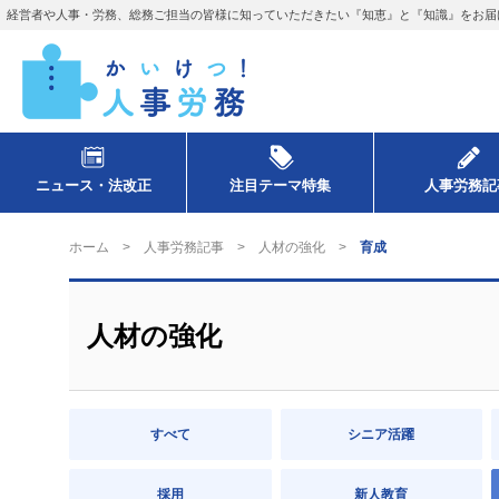
経営者や人事・労務、総務ご担当の皆様に知っていただきたい『知恵』と『知識』をお届
ニュース・法改正
注目テーマ特集
人事労務記
ホーム
人事労務記事
人材の強化
育成
人材の強化
すべて
シニア活躍
採用
新人教育