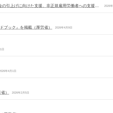
令和8年度の地方労働行政運営方針 最低賃金・賃金の引上げに向けた支援、非正規雇用労働者への支援、ジョブ型人事の導入などが示される（厚労省）
2026
ドブック』を掲載（厚労省）
2026年4月9日
月1日
2026年4月1日
産省）
2026年2月5日