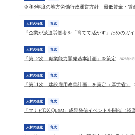
人材の強化
育成
『企業が派遣労働者を「育てて活かす」ためのガイ
人材の強化
育成
「第12次 職業能力開発基本計画」を策定
2026年4
人材の強化
育成
「第11次 建設雇用改善計画」を策定（厚労省）
人材の強化
育成
「マナビDX Quest」成果発信イベントを開催（経
人材の強化
育成