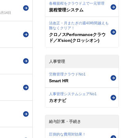
各種規程をクラウド上で一元管理
規程管理システム
5月14日
法改正・月またぎの週40時間越えも
難なくクリア！
クロノスPerformanceクラウ
ド／X'sion(クロッシオン)
人事管理
労務管理クラウドNo1
Smart HR
人事管理システムシェアNo1
カオナビ
給与計算・手続き
圧倒的な費用対効果！