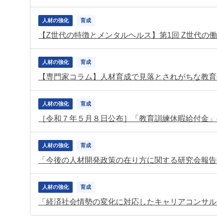
人材の強化
育成
【Z世代の特徴とメンタルヘルス】第1回 Z世代
人材の強化
育成
人材の強化
育成
［令和７年５月８日公布］「教育訓練休暇給付金」
人材の強化
育成
「今後の人材開発政策の在り方に関する研究会報告
人材の強化
育成