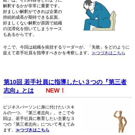
敗」は、その内容をどのように
解釈するかが非常に重要です。
好ましい解釈ができれば企業の
持続的成長が期待できる反面、
好ましくない解釈が原因で組織
の沈滞化を招いてしまうケース
もあるからです。
そこで、今回は組織を統括するリーダーが、「失敗」をどのように
捉えて若手社員を指導すべきかを考察します。
≫つづきはこちら
第10回 若手社員に指導したい３つの『第三者
志向』とは
NEW！
ビジネスパーソンに身に付けたいスキ
ルの一つ、『第三者志向』。そこで今
回は、若手社員に教育したい主要な３
つの『第三者志向』について考えてみ
ます。
≫つづきはこちら