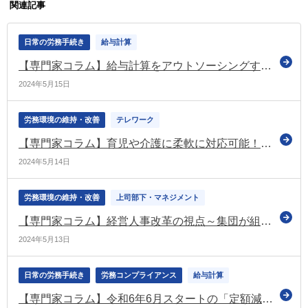
関連記事
日常の労務手続き
給与計算
【専門家コラム】給与計算をアウトソーシングする際に押さえておくべき事項とは？メリットデメリットも解説
2024年5月15日
労務環境の維持・改善
テレワーク
【専門家コラム】育児や介護に柔軟に対応可能！テレワークを活用した新しい働き方「遠隔地勤務制度」とは
2024年5月14日
労務環境の維持・改善
上司部下・マネジメント
【専門家コラム】経営人事改革の視点～集団が組織として機能するために必要なこと
2024年5月13日
日常の労務手続き
労務コンプライアンス
給与計算
【専門家コラム】令和6年6月スタートの「定額減税」 給与計算事務はこう変わる