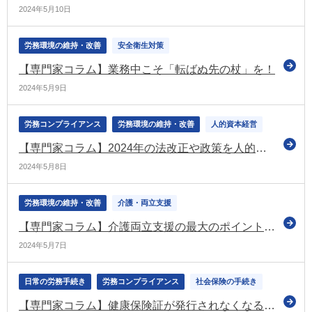
2024年5月10日
労務環境の維持・改善
安全衛生対策
【専門家コラム】業務中こそ「転ばぬ先の杖」を！
2024年5月9日
労務コンプライアンス
労務環境の維持・改善
人的資本経営
【専門家コラム】2024年の法改正や政策を人的資本経営の観点から解説。あらゆる企業で人材戦略の検討が必須に
2024年5月8日
労務環境の維持・改善
介護・両立支援
【専門家コラム】介護両立支援の最大のポイントは、制度の周知とお互い様の雰囲気づくり
2024年5月7日
日常の労務手続き
労務コンプライアンス
社会保険の手続き
【専門家コラム】健康保険証が発行されなくなる！ ～マイナンバーカードがマイナ保険証に～