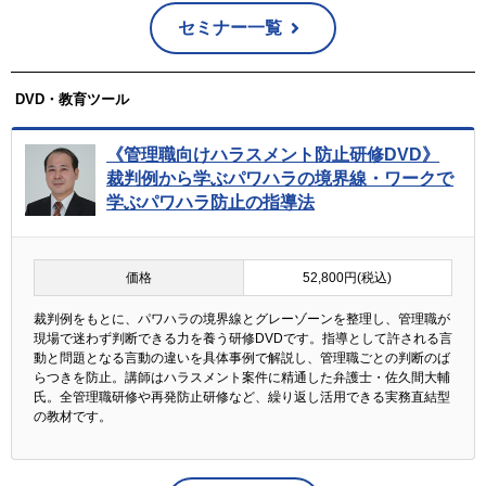
セミナー一覧
DVD・教育ツール
《管理職向けハラスメント防止研修DVD》
裁判例から学ぶパワハラの境界線・ワークで
学ぶパワハラ防止の指導法
価格
52,800円(税込)
裁判例をもとに、パワハラの境界線とグレーゾーンを整理し、管理職が
現場で迷わず判断できる力を養う研修DVDです。指導として許される言
動と問題となる言動の違いを具体事例で解説し、管理職ごとの判断のば
らつきを防止。講師はハラスメント案件に精通した弁護士・佐久間大輔
氏。全管理職研修や再発防止研修など、繰り返し活用できる実務直結型
の教材です。