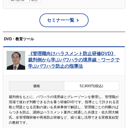
セミナー一覧
DVD・教育ツール
《管理職向けハラスメント防止研修DVD》
裁判例から学ぶパワハラの境界線・ワークで
学ぶパワハラ防止の指導法
価格
52,800円(税込)
裁判例をもとに、パワハラの境界線とグレーゾーンを整理し、管理職が
現場で迷わず判断できる力を養う研修DVDです。指導として許される言
動と問題となる言動の違いを具体事例で解説し、管理職ごとの判断のば
らつきを防止。講師はハラスメント案件に精通した弁護士・佐久間大輔
氏。全管理職研修や再発防止研修など、繰り返し活用できる実務直結型
の教材です。