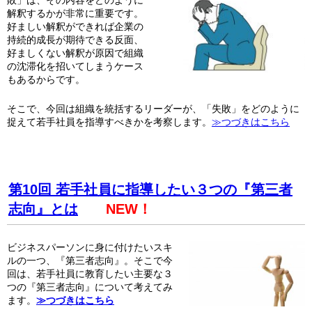
敗」は、その内容をどのように
解釈するかが非常に重要です。
好ましい解釈ができれば企業の
持続的成長が期待できる反面、
好ましくない解釈が原因で組織
の沈滞化を招いてしまうケース
もあるからです。
そこで、今回は組織を統括するリーダーが、「失敗」をどのように
捉えて若手社員を指導すべきかを考察します。
≫つづきはこちら
第10回 若手社員に指導したい３つの『第三者
志向』とは
NEW！
ビジネスパーソンに身に付けたいスキ
ルの一つ、『第三者志向』。そこで今
回は、若手社員に教育したい主要な３
つの『第三者志向』について考えてみ
ます。
≫つづきはこちら