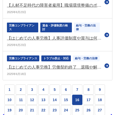
【人材不足時代の障害者雇用】職場環境整備のポイント
2025年6月23日
労務コンプライアン
賃金・評価制度の検
給与・労務の法
ス
討
律
【はじめての人事労務】人事評価制度や賞与は何のため？
2025年6月23日
労務コンプライアンス
トラブル防止・対応
給与・労務の法律
【はじめての人事労務】労働契約終了 退職や解雇時の注意
2025年6月18日
1
2
3
4
5
6
7
8
9
10
11
12
13
14
15
16
17
18
19
20
21
22
23
24
25
26
27