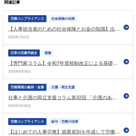
関連記事
労務コンプライアンス
社会保険の法律
【人事担当者のための社会保険とお金の知識】出産のときにもらえる給付 その２ 出産手当金
2025年7月1日
日常の労務手続き
税務
【専門家コラム】令和7年度税制改正による基礎控除や給与所得控除の見直しについて
2025年6月30日
労務環境の維持・改善
介護・両立支援
仕事と介護の両立支援コラム第32回 「介護のある生活」実際の事例④被介護者自身が介護保険サービスの利用を希望したが…
2025年6月26日
労務コンプライアンス
給与・労務の法律
【はじめての人事労務】就業規則を作成して労働基準監督署に届け出る