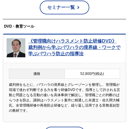
セミナー一覧
DVD・教育ツール
《管理職向けハラスメント防止研修DVD》
裁判例から学ぶパワハラの境界線・ワークで
学ぶパワハラ防止の指導法
価格
52,800円(税込)
裁判例をもとに、パワハラの境界線とグレーゾーンを整理し、管理職が
現場で迷わず判断できる力を養う研修DVDです。指導として許される言
動と問題となる言動の違いを具体事例で解説し、管理職ごとの判断のば
らつきを防止。講師はハラスメント案件に精通した弁護士・佐久間大輔
氏。全管理職研修や再発防止研修など、繰り返し活用できる実務直結型
の教材です。