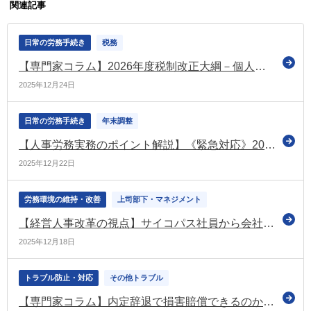
関連記事
日常の労務手続き
税務
【専門家コラム】2026年度税制改正大綱－個人所得課税編－
2025年12月24日
日常の労務手続き
年末調整
【人事労務実務のポイント解説】《緊急対応》2025年4月遡及適用！ 車通勤者の非課税限度額改正に伴う年末調整“精算”実務と“再交付”源泉徴収票の処理
2025年12月22日
労務環境の維持・改善
上司部下・マネジメント
【経営人事改革の視点】サイコパス社員から会社を守る
2025年12月18日
トラブル防止・対応
その他トラブル
【専門家コラム】内定辞退で損害賠償できるのか？企業側の法的リスクと現実的な対処法