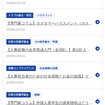
2025年12月17日
トラブル防止・対応
ハラスメント
【専門家コラム】カスタマーハラスメント（カスハラ）対策が義務化へ。企業が今すぐ取り組むべきこと《法改正》
2025年12月15日
日常の労務手続き
その他手続き・申請
【人事総務の合意形成入門（全3回）】第1回 人事総務部門において合意形成スキルが必要な理由
2025年12月11日
労務コンプライアンス
社会保険の法律
【人事担当者のための社会保険とお金の知識】ケガや病気のときにもらえる給付 傷病手当金
2025年12月8日
日常の労務手続き
税務
【専門家コラム】外国人留学生の源泉徴収はどうする