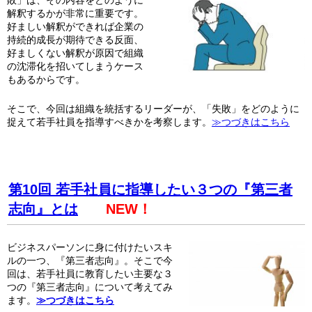
敗」は、その内容をどのように
解釈するかが非常に重要です。
好ましい解釈ができれば企業の
持続的成長が期待できる反面、
好ましくない解釈が原因で組織
の沈滞化を招いてしまうケース
もあるからです。
そこで、今回は組織を統括するリーダーが、「失敗」をどのように
捉えて若手社員を指導すべきかを考察します。
≫つづきはこちら
第10回 若手社員に指導したい３つの『第三者
志向』とは
NEW！
ビジネスパーソンに身に付けたいスキ
ルの一つ、『第三者志向』。そこで今
回は、若手社員に教育したい主要な３
つの『第三者志向』について考えてみ
ます。
≫つづきはこちら