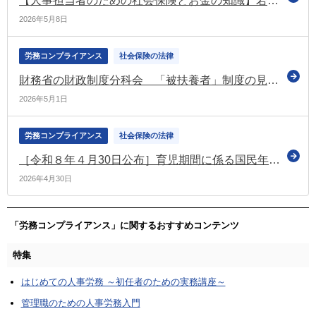
【人事担当者のための社会保険とお金の知識】若いうちに知っておくべき公的年金制度の話
2026年5月8日
労務コンプライアンス
社会保険の法律
財務省の財政制度分科会 「被扶養者」制度の見直すべきなどと提言
2026年5月1日
労務コンプライアンス
社会保険の法律
［令和８年４月30日公布］育児期間に係る国民年金保険料免除制度（育児免除制度）に関する政令の改正
2026年4月30日
「労務コンプライアンス」に関するおすすめコンテンツ
特集
はじめての人事労務 ～初任者のための実務講座～
管理職のための人事労務入門