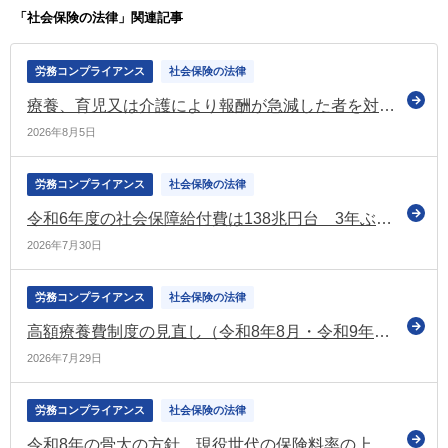
「社会保険の法律」関連記事
労務コンプライアンス
社会保険の法律
療養、育児又は介護により報酬が急減した者を対象とした標準報酬月額の保険者算定の特例 令和9年1月から適用（厚労省）
2026年8月5日
労務コンプライアンス
社会保険の法律
令和6年度の社会保障給付費は138兆円台 3年ぶりの増加で過去2番目の水準（国立社会保障・人口問題研究所）
2026年7月30日
労務コンプライアンス
社会保険の法律
高額療養費制度の見直し（令和8年8月・令和9年8月～）の根拠となる健康保険法施行令等の一部改正政令を官報に公布 厚労省の専用ページも更新
2026年7月29日
労務コンプライアンス
社会保険の法律
令和8年の骨太の方針 現役世代の保険料率の上昇を止め引き下げていく方針などを示す