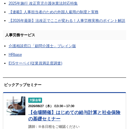
2025年施行 改正育児介護休業法対応特集
【連載】人事担当者のための外国人雇用の制度と実務
【2026年最新】法改正でここが変わる！人事労務実務のポイント解説
人事労務サービス
介護相談窓口「顧問介護士」ブレイン版
HRbase
EISサーベイ(従業員満足度調査)
ピックアップセミナー
大阪会場
2026/08/27（木） /13:30～17:30
【会場開催】はじめての給与計算と社会保険
の基礎セミナー
講師 :
※各日程をご確認ください