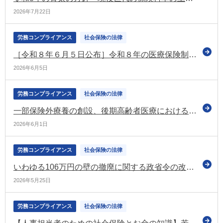
2026年7月22日
労務コンプライアンス
社会保険の法律
［令和８年６月５日公布］令和８年の医療保険制度改正法
2026年6月5日
労務コンプライアンス
社会保険の法律
一部保険外療養の創設、後期高齢者医療における金融所得の勘案、出産に係る給付体系の見直しなどを盛り込んだ健康保険等の改正法が成立
2026年6月1日
労務コンプライアンス
社会保険の法律
いわゆる106万円の壁の撤廃に関する政省令の改正案について意見募集（パブコメ） 令和8年10月1日施行予定
2026年5月25日
労務コンプライアンス
社会保険の法律