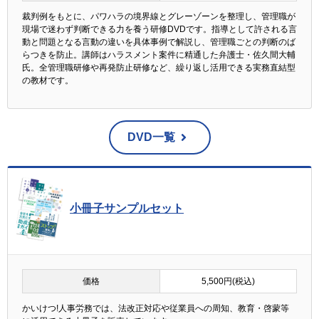
裁判例をもとに、パワハラの境界線とグレーゾーンを整理し、管理職が
現場で迷わず判断できる力を養う研修DVDです。指導として許される言
動と問題となる言動の違いを具体事例で解説し、管理職ごとの判断のば
らつきを防止。講師はハラスメント案件に精通した弁護士・佐久間大輔
氏。全管理職研修や再発防止研修など、繰り返し活用できる実務直結型
の教材です。
DVD一覧
小冊子サンプルセット
価格
5,500円(税込)
かいけつ!人事労務では、法改正対応や従業員への周知、教育・啓蒙等