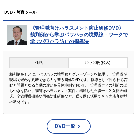
DVD・教育ツール
《管理職向けハラスメント防止研修DVD》
裁判例から学ぶパワハラの境界線・ワークで
学ぶパワハラ防止の指導法
価格
52,800円(税込)
裁判例をもとに、パワハラの境界線とグレーゾーンを整理し、管理職が
現場で迷わず判断できる力を養う研修DVDです。指導として許される言
動と問題となる言動の違いを具体事例で解説し、管理職ごとの判断のば
らつきを防止。講師はハラスメント案件に精通した弁護士・佐久間大輔
氏。全管理職研修や再発防止研修など、繰り返し活用できる実務直結型
の教材です。
DVD一覧