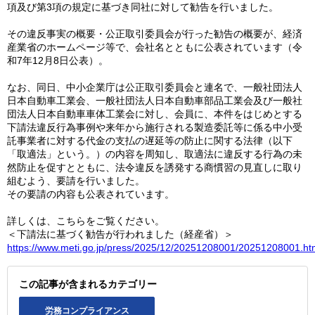
項及び第3項の規定に基づき同社に対して勧告を行いました。
その違反事実の概要・公正取引委員会が行った勧告の概要が、経済
産業省のホームページ等で、会社名とともに公表されています（令
和7年12月8日公表）。
なお、同日、中小企業庁は公正取引委員会と連名で、一般社団法人
日本自動車工業会、一般社団法人日本自動車部品工業会及び一般社
団法人日本自動車車体工業会に対し、会員に、本件をはじめとする
下請法違反行為事例や来年から施行される製造委託等に係る中小受
託事業者に対する代金の支払の遅延等の防止に関する法律（以下
「取適法」という。）の内容を周知し、取適法に違反する行為の未
然防止を促すとともに、法令違反を誘発する商慣習の見直しに取り
組むよう、要請を行いました。
その要請の内容も公表されています。
詳しくは、こちらをご覧ください。
＜下請法に基づく勧告が行われました（経産省）＞
https://www.meti.go.jp/press/2025/12/20251208001/20251208001.ht
この記事が含まれるカテゴリー
労務コンプライアンス