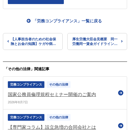
「労務コンプライアンス」一覧に戻る
【人事担当者のための社会保
厚生労働大臣会見概要 同一
険とお金の知識】ケガや病気
労働同一賃金ガイドラインの
のときにもらえる給付 傷病
見直し、高齢者の窓口負担割
手当金
合の見直しなどに関する質疑
に応答（令和7年12月9日）
「その他の法律」関連記事
労務コンプライアンス
その他の法律
国家公務員倫理規程セミナー開催のご案内
2026年8月7日
労務コンプライアンス
その他の法律
【専門家コラム】設立急増の合同会社とは