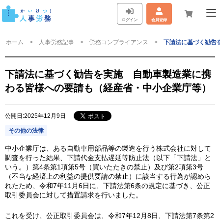
ログイン
会員登録
ホーム
人事労務記事
労務コンプライアンス
下請法に基づく勧告
下請法に基づく勧告を実施 自動車製造業に携
わる皆様への要請も（経産省・中小企業庁等）
公開日:2025年12月9日
その他の法律
中小企業庁は、ある自動車用部品等の製造を行う株式会社に対して
調査を行った結果、下請代金支払遅延等防止法（以下「下請法」と
いう。）第4条第1項第5号（買いたたきの禁止）及び第2項第3号
（不当な経済上の利益の提供要請の禁止）に該当する行為が認めら
れたため、令和7年11月6日に、下請法第6条の規定に基づき、公正
取引委員会に対して措置請求を行いました。
これを受け、公正取引委員会は、令和7年12月8日、下請法第7条第2