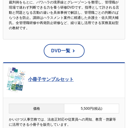
裁判例をもとに、パワハラの境界線とグレーゾーンを整理し、管理職が
現場で迷わず判断できる力を養う研修DVDです。指導として許される言
動と問題となる言動の違いを具体事例で解説し、管理職ごとの判断のば
らつきを防止。講師はハラスメント案件に精通した弁護士・佐久間大輔
氏。全管理職研修や再発防止研修など、繰り返し活用できる実務直結型
の教材です。
DVD一覧
小冊子サンプルセット
価格
5,500円(税込)
かいけつ!人事労務では、法改正対応や従業員への周知、教育・啓蒙等
に活用できる小冊子を販売しています。