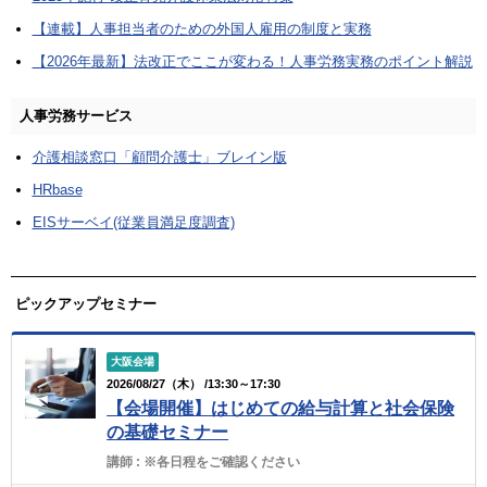
【連載】人事担当者のための外国人雇用の制度と実務
【2026年最新】法改正でここが変わる！人事労務実務のポイント解説
人事労務サービス
介護相談窓口「顧問介護士」ブレイン版
HRbase
EISサーベイ(従業員満足度調査)
ピックアップセミナー
大阪会場
2026/08/27（木） /13:30～17:30
【会場開催】はじめての給与計算と社会保険
の基礎セミナー
講師 :
※各日程をご確認ください