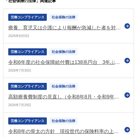
「社会保険の法律」関連記事
労務コンプライアンス
社会保険の法律
療養、育児又は介護により報酬が急減した者を対象とした標準報酬月額の保険者算定の特例 令和9年1月から適用（厚労省）
2026年8月5日
労務コンプライアンス
社会保険の法律
令和6年度の社会保障給付費は138兆円台 3年ぶりの増加で過去2番目の水準（国立社会保障・人口問題研究所）
2026年7月30日
労務コンプライアンス
社会保険の法律
高額療養費制度の見直し（令和8年8月・令和9年8月～）の根拠となる健康保険法施行令等の一部改正政令を官報に公布 厚労省の専用ページも更新
2026年7月29日
労務コンプライアンス
社会保険の法律
令和8年の骨太の方針 現役世代の保険料率の上昇を止め引き下げていく方針などを示す