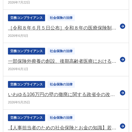
2026年7月22日
労務コンプライアンス
社会保険の法律
［令和８年６月５日公布］令和８年の医療保険制度改正法
2026年6月5日
労務コンプライアンス
社会保険の法律
一部保険外療養の創設、後期高齢者医療における金融所得の勘案、出産に係る給付体系の見直しなどを盛り込んだ健康保険等の改正法が成立
2026年6月1日
労務コンプライアンス
社会保険の法律
いわゆる106万円の壁の撤廃に関する政省令の改正案について意見募集（パブコメ） 令和8年10月1日施行予定
2026年5月25日
労務コンプライアンス
社会保険の法律
【人事担当者のための社会保険とお金の知識】若いうちに知っておくべき公的年金制度の話