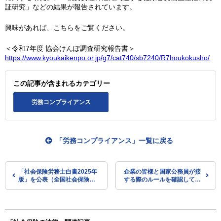
証研究」などの結果が報告されています。
興味があれば、こちらをご覧ください。
＜令和7年度 協会けんぽ調査研究報告書＞
https://www.kyoukaikenpo.or.jp/g7/cat740/sb7240/R7houkokusho/
この記事が含まれるカテゴリー
労務コンプライアンス
「労務コンプライアンス」一覧に戻る
「社会保険労務士白書2025年
企業の皆様と国家公務員が接
版」を公表（全国社会保険労
する際のルールを確認してお
務士会連合会）
きましょう（全国社会保険労
務士会連合会）