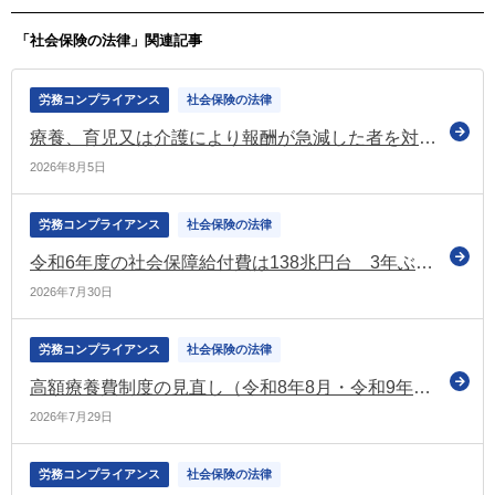
「社会保険の法律」関連記事
労務コンプライアンス
社会保険の法律
療養、育児又は介護により報酬が急減した者を対象とした標準報酬月額の保険者算定の特例 令和9年1月から適用（厚労省）
2026年8月5日
労務コンプライアンス
社会保険の法律
令和6年度の社会保障給付費は138兆円台 3年ぶりの増加で過去2番目の水準（国立社会保障・人口問題研究所）
2026年7月30日
労務コンプライアンス
社会保険の法律
高額療養費制度の見直し（令和8年8月・令和9年8月～）の根拠となる健康保険法施行令等の一部改正政令を官報に公布 厚労省の専用ページも更新
2026年7月29日
労務コンプライアンス
社会保険の法律