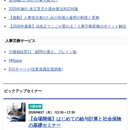
管理職のための人事労務入門
2025年施行 改正育児介護休業法対応特集
【連載】人事担当者のための外国人雇用の制度と実務
【2026年最新】法改正でここが変わる！人事労務実務のポイント解説
人事労務サービス
介護相談窓口「顧問介護士」ブレイン版
HRbase
EISサーベイ(従業員満足度調査)
ピックアップセミナー
大阪会場
2026/08/27（木） /13:30～17:30
【会場開催】はじめての給与計算と社会保険
の基礎セミナー