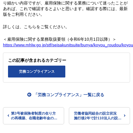
り細かい内容ですが、雇用保険に関する業務について迷ったことが
あれば、これで確認するとよいと思います。確認する際には、最新
版をご利用ください。
詳しくは、こちらをご覧ください。
＜雇用保険に関する業務取扱要領（令和6年10月1日以降）＞
https://www.mhlw.go.jp/stf/seisakunitsuite/bunya/koyou_roudou/koyo
この記事が含まれるカテゴリー
労務コンプライアンス
「労務コンプライアンス」一覧に戻る
第3号被保険者制度の在り方
労働者協同組合の設立状況
の再構築、在職老齢年金の廃
施行後2年で計110法人の設立
止などを提言（経団連の次期
（厚労省）
年金制度改正に向けた基本的
見解）