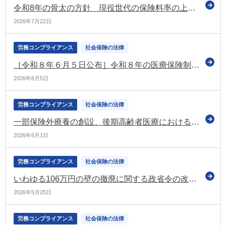
令和8年の骨太の方針 現役世代の保険料率の上昇を止め引き下げていく方針などを示す
2026年7月22日
労務コンプライアンス
社会保険の法律
［令和８年６月５日公布］令和８年の医療保険制度改正法
2026年6月5日
労務コンプライアンス
社会保険の法律
一部保険外療養の創設、後期高齢者医療における金融所得の勘案、出産に係る給付体系の見直しなどを盛り込んだ健康保険等の改正法が成立
2026年6月1日
労務コンプライアンス
社会保険の法律
いわゆる106万円の壁の撤廃に関する政省令の改正案について意見募集（パブコメ） 令和8年10月1日施行予定
2026年5月25日
労務コンプライアンス
社会保険の法律