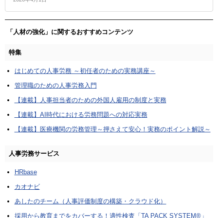
「人材の強化」に関するおすすめコンテンツ
特集
はじめての人事労務 ～初任者のための実務講座～
管理職のための人事労務入門
【連載】人事担当者のための外国人雇用の制度と実務
【連載】AI時代における労務問題への対応実務
【連載】医療機関の労務管理～押さえて安心！実務のポイント解説～
人事労務サービス
HRbase
カオナビ
あしたのチーム（人事評価制度の構築・クラウド化）
採用から教育までをカバーする！適性検査「TA PACK SYSTEM®」