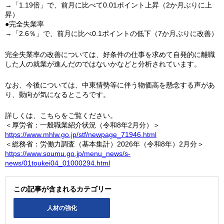
→「1.19倍」で、前月に比べて0.01ポイント上昇（2か月ぶりに上
昇）
●完全失業率
→「2.6％」で、前月に比べ0.1ポイントの低下（7か月ぶりに改善）
完全失業率の改善については、好条件の仕事を求めて自発的に離職
した人の就業が進んだのではないかなどと分析されています。
なお、今後については、中東情勢等に伴う物価高を懸念する声があ
り、動向が気になるところです。
詳しくは、こちらをご覧ください。
＜厚労省：一般職業紹介状況（令和8年2月分）＞
https://www.mhlw.go.jp/stf/newpage_71946.html
＜総務省：労働力調査（基本集計）2026年（令和8年）2月分＞
https://www.soumu.go.jp/menu_news/s-
news/01toukei04_01000294.html
この記事が含まれるカテゴリー
人材の強化