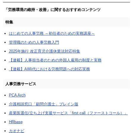
「労務環境の維持・改善」に関するおすすめコンテンツ
特集
はじめての人事労務 ～初任者のための実務講座～
管理職のための人事労務入門
2025年施行 改正育児介護休業法対応特集
【連載】人事担当者のための外国人雇用の制度と実務
【連載】AI時代における労務問題への対応実務
人事労務サービス
PCA Arch
介護相談窓口「顧問介護士」ブレイン版
産業医選任/立ち上げ支援サービス「first call（ファーストコール）」
HRbase
カオナビ