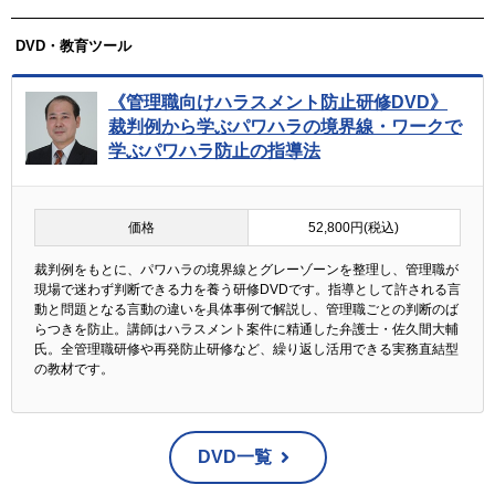
DVD・教育ツール
《管理職向けハラスメント防止研修DVD》
裁判例から学ぶパワハラの境界線・ワークで
学ぶパワハラ防止の指導法
価格
52,800円(税込)
裁判例をもとに、パワハラの境界線とグレーゾーンを整理し、管理職が
現場で迷わず判断できる力を養う研修DVDです。指導として許される言
動と問題となる言動の違いを具体事例で解説し、管理職ごとの判断のば
らつきを防止。講師はハラスメント案件に精通した弁護士・佐久間大輔
氏。全管理職研修や再発防止研修など、繰り返し活用できる実務直結型
の教材です。
DVD一覧