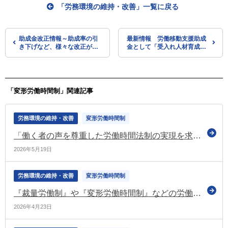
「労務環境の維持・改善」一覧に戻る
助成金改正情報～助成率の引
最新情報 労働移動支援助成
き下げなど、様々な改正が予
金として「受入れ人材育成支
定されています～
援奨励金」を創設
「変形労働時間制」関連記事
労務環境の維持・改善
変形労働時間制
「働く者の声を尊重した労働時間法制の実現を求める緊急要請」を実施（連合）
2026年5月19日
労務環境の維持・改善
変形労働時間制
『裁量労働制』や『変形労働時間制』などの労働時間制度の見直し 総理が検討の加速を指示（日本成長戦略会議）
2026年4月23日