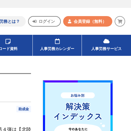
労務とは？
ログイン
会員登録
（無料）
ンロード資料
人事労務カレンダー
人事労務サービス
助成金
第４弾は【北陸