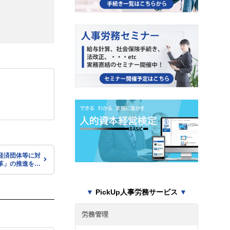
経済団体等に対
革」の推進を要
▼
PickUp人事労務サービス
▼
労務管理