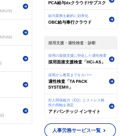
PCA給与dxクラウド/サブスク
年5月17日
給与業務を劇的に効率化
OBC給与奉行クラウド
年5月15日
採用支援・適性検査・診断
採用の面接支援に特化した適性検査
採用面接支援検査「HCi-AS」
日
採用から教育までをカバー
適性検査「TA PACK
SYSTEM®」
対人関係能力（EQ）とストレス耐
性の両軸を測定
アドバンテッジ インサイト
0日
人事労務サービス一覧