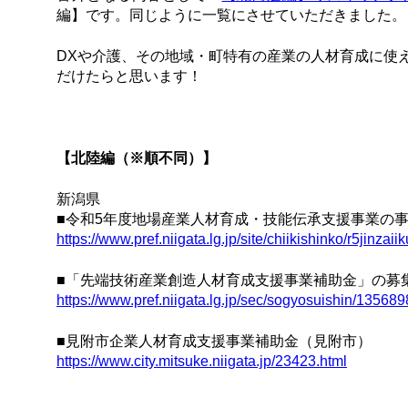
編】です。同じように一覧にさせていただきました
DXや介護、その地域・町特有の産業の人材育成に使
だけたらと思います！
【北陸編（※順不同）】
新潟県
■令和5年度地場産業人材育成・技能伝承支援事業の
https://www.pref.niigata.lg.jp/site/chiikishinko/r5jinzaii
■「先端技術産業創造人材育成支援事業補助金」の募
https://www.pref.niigata.lg.jp/sec/sogyosuishin/13568
■見附市企業人材育成支援事業補助金（見附市）
https://www.city.mitsuke.niigata.jp/23423.html