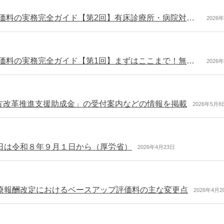
【医療機関の労務管理】令和8年度 ベースアップ評価料の実務完全ガイド【第2回】有床診療所・病院対応と「基本給等」「月額賃金」の実務整理
2026
【医療機関の労務管理】令和8年度 ベースアップ評価料の実務完全ガイド【第1回】まずはここまで！無床診療所の届出と様式整理
2026
方改革推進支援助成金」の受付案内などの情報を掲載
2026年5月8
日は令和８年９月１日から（厚労省）
2026年4月23日
療報酬改定におけるベースアップ評価料の主な変更点
2026年4月2