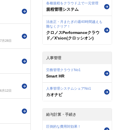
各種規程をクラウド上で一元管理
規程管理システム
法改正・月またぎの週40時間越えも
難なくクリア！
クロノスPerformanceクラウ
ド／X'sion(クロッシオン)
年7月28日
人事管理
労務管理クラウドNo1
Smart HR
人事管理システムシェアNo1
年6月12日
カオナビ
給与計算・手続き
圧倒的な費用対効果！