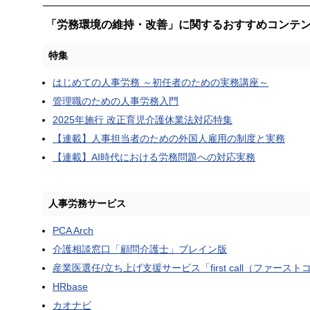
「労務環境の維持・改善」に関するおすすめコンテ
特集
はじめての人事労務 ～初任者のための実務講座～
管理職のための人事労務入門
2025年施行 改正育児介護休業法対応特集
【連載】人事担当者のための外国人雇用の制度と実務
【連載】AI時代における労務問題への対応実務
人事労務サービス
PCA Arch
介護相談窓口「顧問介護士」ブレイン版
産業医選任/立ち上げ支援サービス「first call（ファース
HRbase
カオナビ