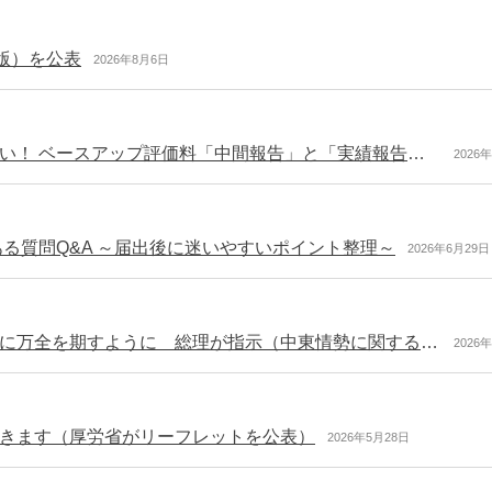
版）を公表
2026年8月6日
【医療機関の労務管理】届出しただけでは終わらない！ ベースアップ評価料「中間報告」と「実績報告」で押さえておきたいポイント
2026
る質問Q&A ～届出後に迷いやすいポイント整理～
2026年6月29日
雇調金による支援など中小企業・小規模事業者支援に万全を期すように 総理が指示（中東情勢に関する関係閣僚会議）
2026
きます（厚労省がリーフレットを公表）
2026年5月28日