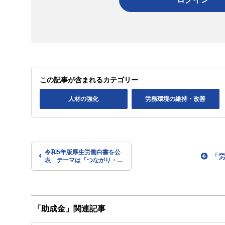
この記事が含まれるカテゴリー
人材の強化
労務環境の維持・改善
令和5年版厚生労働白書を公
「
表 テーマは「つながり・支
え合いのある地域共生社会」
（厚労省）
「助成金」関連記事