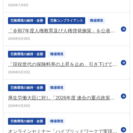
2026年7月8日
労務環境の維持・改善
労務コンプライアンス
職場環境
「令和7年度人権教育及び人権啓発施策」を公表 ビジネスと人権や職場におけるハラスメント対策についても掲載（法務省）
2026年6月29日
労務環境の維持・改善
職場環境
「現役世代の保険料率の上昇を止め、引き下げていく」 令和8年度中に改革の具体化と工程の明確化を図る（経済財政諮問会議）
2026年5月25日
労務環境の維持・改善
職場環境
厚生労働大臣に対し「2026年度 連合の重点政策」について要請（連合）
2026年5月20日
労務環境の維持・改善
職場環境
オンラインセミナー「ハイブリッドワークで実現するウェルビーイング経営」を開催（テレワーク総合ポータルサイト）