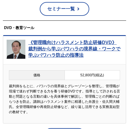
セミナー一覧
DVD・教育ツール
《管理職向けハラスメント防止研修DVD》
裁判例から学ぶパワハラの境界線・ワークで
学ぶパワハラ防止の指導法
価格
52,800円(税込)
裁判例をもとに、パワハラの境界線とグレーゾーンを整理し、管理職が
現場で迷わず判断できる力を養う研修DVDです。指導として許される言
動と問題となる言動の違いを具体事例で解説し、管理職ごとの判断のば
らつきを防止。講師はハラスメント案件に精通した弁護士・佐久間大輔
氏。全管理職研修や再発防止研修など、繰り返し活用できる実務直結型
の教材です。