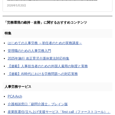
2026年5月20日
「労務環境の維持・改善」に関するおすすめコンテンツ
特集
はじめての人事労務 ～初任者のための実務講座～
管理職のための人事労務入門
2025年施行 改正育児介護休業法対応特集
【連載】人事担当者のための外国人雇用の制度と実務
【連載】AI時代における労務問題への対応実務
人事労務サービス
PCA Arch
介護相談窓口「顧問介護士」ブレイン版
産業医選任/立ち上げ支援サービス「first call（ファーストコール）」