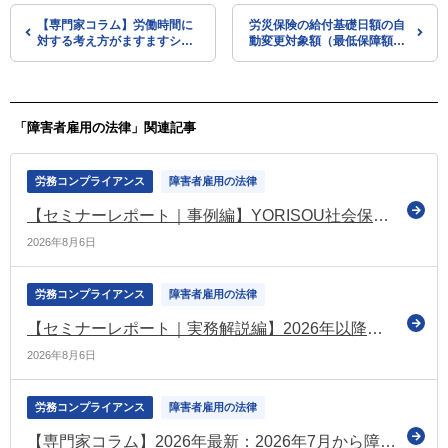
【専門家コラム】労働時間に
労災保険の給付基礎日額の自
対する考え方がますますシビ
動変更対象額（最低保障額）
アに！企業を訴訟リスクから
や年齢階層別の最低・最高限
守るためには？
度額など 令和7年8月から改
定（厚労省）
「障害者雇用の法律」関連記事
労務コンプライアンス
障害者雇用の法律
【セミナーレポート｜事例編】YORISOU社会保険労務士法人に学ぶ「共に働き、共に成長する」定着支援
2026年8月6日
労務コンプライアンス
障害者雇用の法律
【セミナーレポート｜実務解説編】2026年以降の障害者雇用実務のポイント
2026年8月6日
労務コンプライアンス
障害者雇用の法律
【専門家コラム】2026年最新：2026年7月から障害者法定雇用率が2.7%へ引き上げに。対象企業の拡大と今から取るべき実務対応を徹底解説