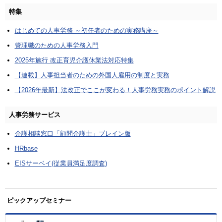
特集
はじめての人事労務 ～初任者のための実務講座～
管理職のための人事労務入門
2025年施行 改正育児介護休業法対応特集
【連載】人事担当者のための外国人雇用の制度と実務
【2026年最新】法改正でここが変わる！人事労務実務のポイント解説
人事労務サービス
介護相談窓口「顧問介護士」ブレイン版
HRbase
EISサーベイ(従業員満足度調査)
ピックアップセミナー