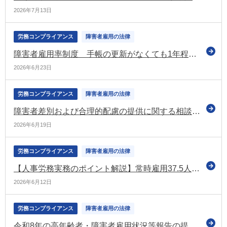
2026年7月13日
労務コンプライアンス
障害者雇用の法律
障害者雇用率制度 手帳の更新がなくても1年程度は算定対象とする方向性を示す（労政審の障害者雇用分科会）
2026年6月23日
労務コンプライアンス
障害者雇用の法律
障害者差別および合理的配慮の提供に関する相談件数 令和7年度は631件で前年度に比べて44.1％増加（厚労省）
2026年6月19日
労務コンプライアンス
障害者雇用の法律
【人事労務実務のポイント解説】常時雇用37.5人以上の企業必読｜障害者雇用率2.7%引き上げで何が変わる？ ～基礎知識から雇用状況報告・指導対策まで～
2026年6月12日
労務コンプライアンス
障害者雇用の法律
令和8年の高年齢者・障害者雇用状況等報告の提出についてお知らせ（厚労省）