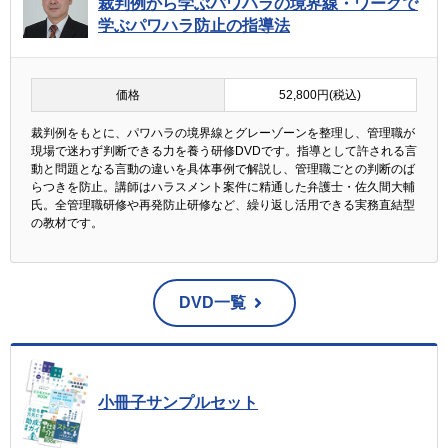
裁判例から学ぶパワハラの境界線・ワークで
学ぶパワハラ防止の指導法
価格
52,800円(税込)
裁判例をもとに、パワハラの境界線とグレーゾーンを整理し、管理職が
現場で迷わず判断できる力を養う研修DVDです。指導として許される言
動と問題となる言動の違いを具体事例で解説し、管理職ごとの判断のば
らつきを防止。講師はハラスメント案件に精通した弁護士・佐久間大輔
氏。全管理職研修や再発防止研修など、繰り返し活用できる実務直結型
の教材です。
DVD一覧
小冊子サンプルセット