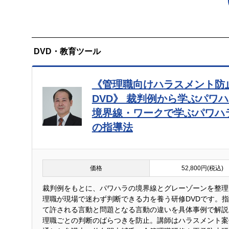
DVD・教育ツール
《管理職向けハラスメント防
DVD》 裁判例から学ぶパワ
境界線・ワークで学ぶパワハ
の指導法
価格
52,800円(税込)
裁判例をもとに、パワハラの境界線とグレーゾーンを整理
理職が現場で迷わず判断できる力を養う研修DVDです。
て許される言動と問題となる言動の違いを具体事例で解説
理職ごとの判断のばらつきを防止。講師はハラスメント案