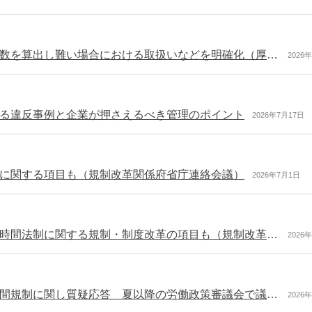
シフト制における年休 基準日において所定労働日数を算出し難い場合における取扱いなどを明確化（厚労省）
2026
る違反事例と企業が押さえるべき管理のポイント
2026年7月17日
に関する項目も（規制改革関係府省庁連絡会議）
2026年7月1日
「規制改革推進に関する答申（案）」を提示 労働時間法制に関する規制・制度改革の項目も（規制改革推進会議）
2026
厚生労働大臣会見概要 裁量労働制を含めた労働時間規制に関し質疑応答 夏以降の労働政策審議会で議論を行う（令和8年5月29日）
2026