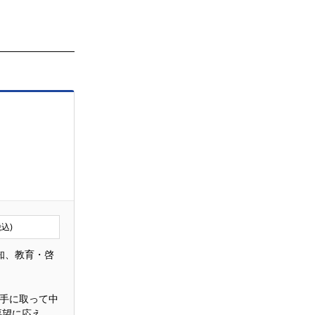
税込)
知、教育・啓
に手に取って中
要望に応え、