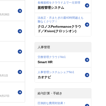
各種規程をクラウド上で一元管理
規程管理システム
年5月28日
法改正・月またぎの週40時間越えも
難なくクリア！
クロノスPerformanceクラウ
ド／X'sion(クロッシオン)
人事管理
労務管理クラウドNo1
Smart HR
人事管理システムシェアNo1
年5月1日
カオナビ
給与計算・手続き
年4月27日
圧倒的な費用対効果！