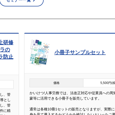
セミナー一覧
止研修
ハラの
小冊子サンプルセット
ラ防止
価格
5,500円(
かいけつ!人事労務では、法改正対応や従業員への周
し、管
蒙等に活用できる小冊子を販売しています。
指導とし
し、管
通常は各種10冊1セットの販売となりますが、実際
件に精
身を見て導入するかどうかを検討したいといったご