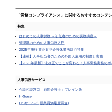
「労務コンプライアンス」に関するおすすめコンテ
特集
はじめての人事労務 ～初任者のための実務講座～
管理職のための人事労務入門
2025年施行 改正育児介護休業法対応特集
【連載】人事担当者のための外国人雇用の制度と実務
【2026年最新】法改正でここが変わる！人事労務実務のポ
人事労務サービス
介護相談窓口「顧問介護士」ブレイン版
HRbase
EISサーベイ(従業員満足度調査)