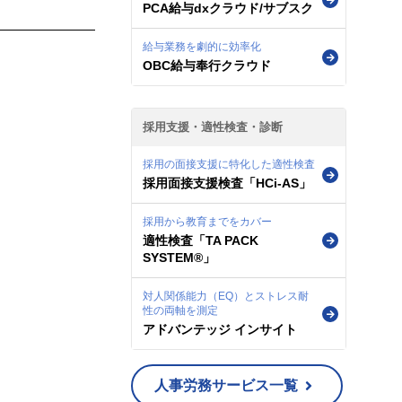
PCA給与dxクラウド/サブスク
給与業務を劇的に効率化
OBC給与奉行クラウド
採用支援・適性検査・診断
採用の面接支援に特化した適性検査
採用面接支援検査「HCi-AS」
採用から教育までをカバー
適性検査「TA PACK
SYSTEM®」
対人関係能力（EQ）とストレス耐
性の両軸を測定
アドバンテッジ インサイト
人事労務サービス一覧