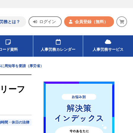
労務とは？
ログイン
会員登録
（無料）
ンロード資料
人事労務カレンダー
人事労務サービス
体に周知等を要請（厚労省）
リーフ
働時間・休日の法律