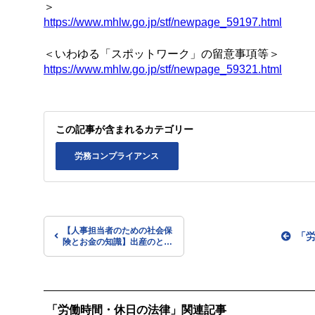
＞
https://www.mhlw.go.jp/stf/newpage_59197.html
＜いわゆる「スポットワーク」の留意事項等＞
https://www.mhlw.go.jp/stf/newpage_59321.html
この記事が含まれるカテゴリー
労務コンプライアンス
【人事担当者のための社会保
「
険とお金の知識】出産のとき
にもらえる給付 その２ 出産
手当金
「労働時間・休日の法律」関連記事