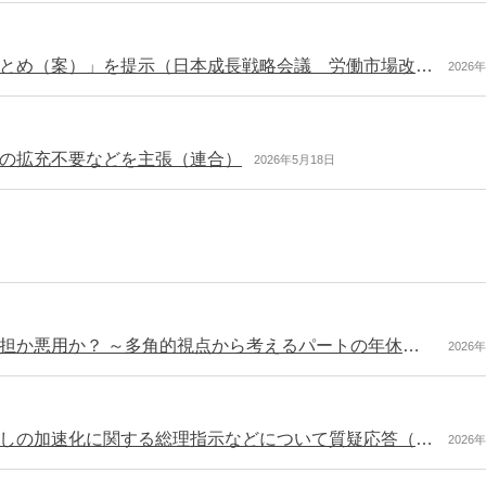
「日本成長戦略会議 労働市場改革分科会 とりまとめ（案）」を提示（日本成長戦略会議 労働市場改革分科会）
2026
の拡充不要などを主張（連合）
2026年5月18日
【専門家コラム】パート社員の毎週の年休取得、負担か悪用か？ ～多角的視点から考えるパートの年休取得問題～
2026
厚生労働大臣会見概要 裁量労働制などの検討見直しの加速化に関する総理指示などについて質疑応答（令和8年4月23日）
2026