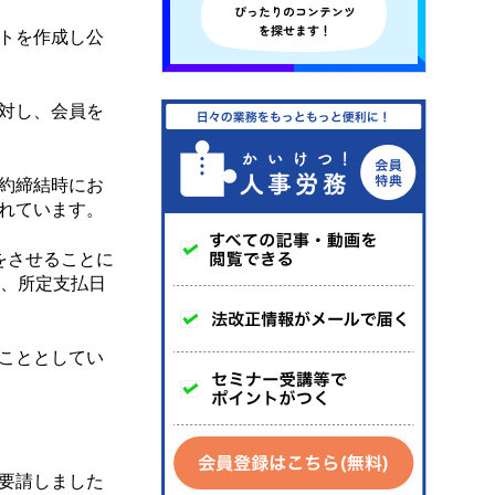
トを作成し公
対し、会員を
約締結時にお
れています。
をさせることに
し、所定支払日
こととしてい
要請しました