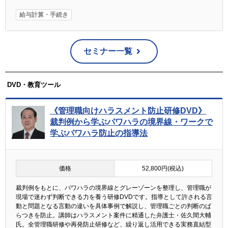
給与計算・手続き
セミナー一覧
DVD・教育ツール
《管理職向けハラスメント防止研修DVD》
裁判例から学ぶパワハラの境界線・ワークで
学ぶパワハラ防止の指導法
価格
52,800円(税込)
裁判例をもとに、パワハラの境界線とグレーゾーンを整理し、管理職が
現場で迷わず判断できる力を養う研修DVDです。指導として許される言
動と問題となる言動の違いを具体事例で解説し、管理職ごとの判断のば
らつきを防止。講師はハラスメント案件に精通した弁護士・佐久間大輔
氏。全管理職研修や再発防止研修など、繰り返し活用できる実務直結型