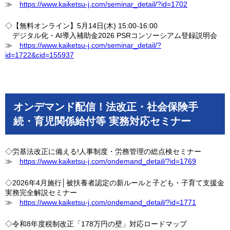
≫
https://www.kaiketsu-j.com/seminar_detail/?id=1702
◇【無料オンライン】5月14日(木) 15:00-16:00
デジタル化・AI導入補助金2026 PSRコンソーシアム登録説明会
≫
https://www.kaiketsu-j.com/seminar_detail/?
id=1722&cid=155937
オンデマンド配信！法改正・社会保険手
続・育児関係給付等 実務対応セミナー
◇労基法改正に備える!人事制度・労務管理の総点検セミナー
≫
https://www.kaiketsu-j.com/ondemand_detail/?id=1769
◇2026年4月施行│被扶養者認定の新ルールと子ども・子育て支援金
実務完全解説セミナー
≫
https://www.kaiketsu-j.com/ondemand_detail/?id=1771
◇令和8年度税制改正「178万円の壁」対応ロードマップ