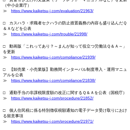
（中小企業庁）
≫
https://www.kaiketsu-j.com/evaluation/21963/
□ カスハラ・求職者セクハラの防止措置義務の内容も盛り込んだＱ
＆Ａなどを公表
≫
https://www.kaiketsu-j.com/trouble/21998/
□ 動画版「これってあり？～まんが知って役立つ労働法Ｑ＆Ａ～」
を更新
≫
https://www.kaiketsu-j.com/compliance/21939/
□ 【卸売業・小売業版】勤務間インターバル制度導入・運用マニュ
アルを公表
≫
https://www.kaiketsu-j.com/compliance/21838/
□ 通勤手当の非課税限度額の改正に関するＱ＆Ａを公表（国税庁）
≫
https://www.kaiketsu-j.com/procedure/21852/
□ 個人住民税に係る特別徴収税額通知の電子データ受け取りにおけ
る留意事項
≫
https://www.kaiketsu-j.com/procedure/21971/