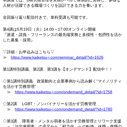
人材が活躍できる職場づくりを設計できる力を養います。
全回振り返り配信付きで、単科受講も可能です。
第4講は5月19日（火）14:00～17:00オンライン開催
『派遣・請負・フリーランスの最先端実務と多様性・包摂性を活か
した募集・採用』
▽詳細・お申込みはこちら▽
≫
https://www.kaiketsu-j.com/seminar_detail/?id=1626
第1講特別講義、第2講、第3講を【オンデマンド】配信中！！
◇第1講特別講義 政策動向と企業事例から読み解く“マイノリティ
を活かす労務管理”
≫
https://www.kaiketsu-j.com/ondemand_detail/?id=1758
◇第2講 LGBT・ノンバイナリーを活かす労務管理
≫
https://www.kaiketsu-j.com/ondemand_detail/?id=1780
◇第3講 障害者・メンタル弱者を活かす労務管理とリワーク支援
～「法定雇用率」の充足から「戦力化」への転換、休職・復職の