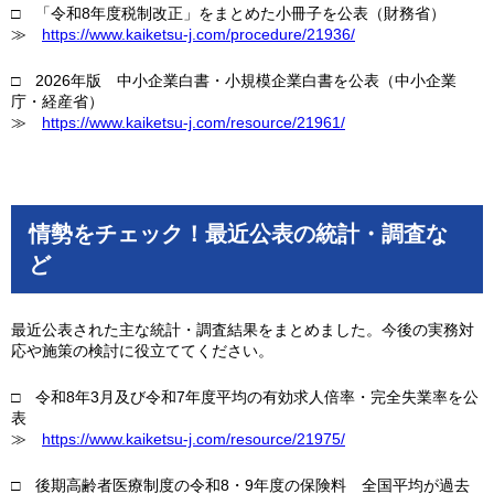
□ 「令和8年度税制改正」をまとめた小冊子を公表（財務省）
≫
https://www.kaiketsu-j.com/procedure/21936/
□ 2026年版 中小企業白書・小規模企業白書を公表（中小企業
庁・経産省）
≫
https://www.kaiketsu-j.com/resource/21961/
情勢をチェック！最近公表の統計・調査な
ど
最近公表された主な統計・調査結果をまとめました。今後の実務対
応や施策の検討に役立ててください。
□ 令和8年3月及び令和7年度平均の有効求人倍率・完全失業率を公
表
≫
https://www.kaiketsu-j.com/resource/21975/
□ 後期高齢者医療制度の令和8・9年度の保険料 全国平均が過去