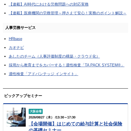
【連載】AI時代における労務問題への対応実務
【連載】医療機関の労務管理～押さえて安心！実務のポイント解説～
人事労務サービス
HRbase
カオナビ
あしたのチーム（人事評価制度の構築・クラウド化）
採用から教育までをカバーする！適性検査「TA PACK SYSTEM®」
適性検査「アドバンテッジ インサイト」
ピックアップセミナー
大阪会場
2026/08/27（木） /13:30～17:30
【会場開催】はじめての給与計算と社会保険
の基礎セミナー