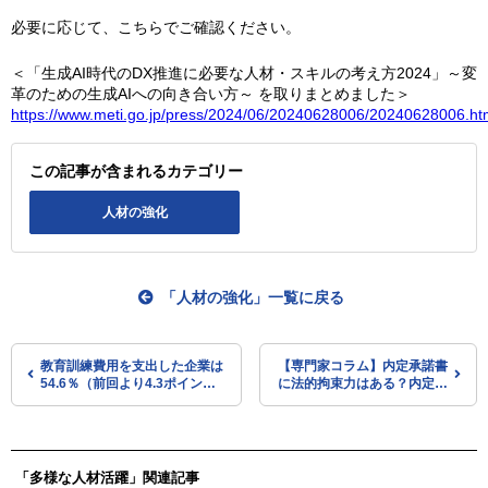
必要に応じて、こちらでご確認ください。
＜「生成AI時代のDX推進に必要な人材・スキルの考え方2024」～変
革のための生成AIへの向き合い方～ を取りまとめました＞
https://www.meti.go.jp/press/2024/06/20240628006/20240628006.ht
この記事が含まれるカテゴリー
人材の強化
「人材の強化」一覧に戻る
教育訓練費用を支出した企業は
【専門家コラム】内定承諾書
54.6％（前回より4.3ポイント
に法的拘束力はある？内定辞
上昇）（令和5年度 能力開発基
退や内定取り消しの考え方と
本調査）
は
「多様な人材活躍」関連記事