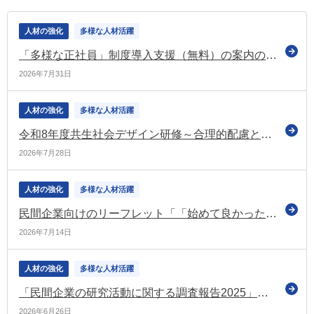
人材の強化
多様な人材活躍
「多様な正社員」制度導入支援（無料）の案内のリーフレットを更新（多様な働き方の実現応援サイト）
2026年7月31日
人材の強化
多様な人材活躍
令和8年度共生社会デザイン研修～合理的配慮と雇用率引上げへの対応～をオンライン開催（経産省）
2026年7月28日
人材の強化
多様な人材活躍
民間企業向けのリーフレット「「始めて良かった。」が見つかる官民人事交流」を公表（内閣府）
2026年7月14日
人材の強化
多様な人材活躍
「民間企業の研究活動に関する調査報告2025」を公表（文科省）
2026年6月26日