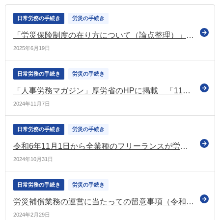
日常労務の手続き
労災の手続き
「労災保険制度の在り方について（論点整理）」を提示（労災保険制度の在り方に関する研究会）
2025年6月19日
日常労務の手続き
労災の手続き
「人事労務マガジン」厚労省のHPに掲載 「11月は労働保険未手続事業一掃強化期間です」などの情報を掲載
2024年11月7日
日常労務の手続き
労災の手続き
令和6年11月1日から全業種のフリーランスが労災保険の特別加入の対象に（厚労省・連合）
2024年10月31日
日常労務の手続き
労災の手続き
労災補償業務の運営に当たっての留意事項（令和6年度）を通知（厚労省）
2024年2月29日