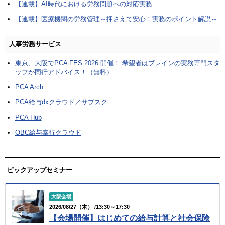
【連載】AI時代における労務問題への対応実務
【連載】医療機関の労務管理～押さえて安心！実務のポイント解説～
人事労務サービス
東京、大阪でPCA FES 2026 開催！ 希望者はブレインの実務専門スタ
ッフが同行アドバイス！（無料）
PCA Arch
PCA給与dxクラウド／サブスク
PCA Hub
OBC給与奉行クラウド
ピックアップセミナー
大阪会場
2026/08/27（木） /13:30～17:30
【会場開催】はじめての給与計算と社会保険