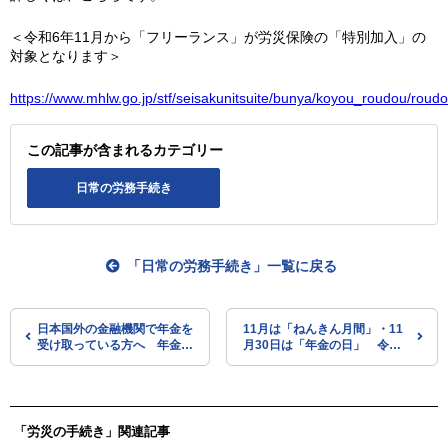
＜令和6年11月から「フリーランス」が労災保険の「特別加入」の
対象となります＞
https://www.mhlw.go.jp/stf/seisakunitsuite/bunya/koyou_roudou/roud
この記事が含まれるカテゴリー
日常の労務手続き
「日常の労務手続き」一覧に戻る
日本国外の金融機関で年金を
11月は「ねんきん月間」・11
受け取っている方へ 年金支
月30日は「年金の日」 令和6
払いに関する手続きのお願い
年度の取組を公表（厚労省な
（日本年金機構）
ど）
「労災の手続き」関連記事